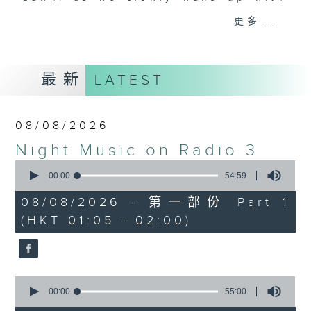
you. Enjoy the non-stop mellow
更多...
side of the 70s to the 90s at
first, with some legendary ballads
and soft rock hits, which gently
最新
LATEST
grow in pace, moving you towards
the 2000s and a perfect morning
mix
08/08/2026
Night Music on Radio 3
Seven days a week from 1.05am...
0
only on Radio 3
seconds
00:00
54:59
of
54
08/08/2026 - 第一部份 Part 1
minutes,
(HKT 01:05 - 02:00)
59
seconds
0
seconds
00:00
55:00
of