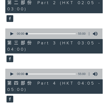
55
第二部份 Part 2 (HKT 02:05 -
minutes,
03:00)
0
seconds
0
seconds
00:00
55:00
of
55
第三部份 Part 3 (HKT 03:05 -
minutes,
04:00)
0
seconds
0
seconds
00:00
55:00
of
55
第四部份 Part 4 (HKT 04:05 -
minutes,
05:00)
0
seconds