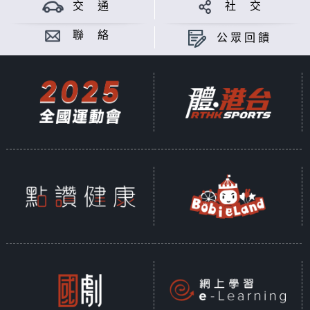
交 通
社 交
聯 絡
公眾回饋