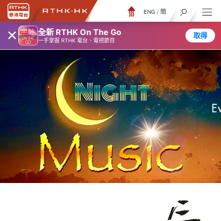
ENG
/
簡
×
全新 RTHK On The Go
取得
一手掌握 RTHK 電台、電視節目