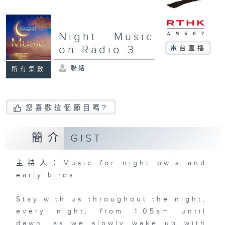
Night Music
on Radio 3
電台直播
聯絡
所有集數
您喜歡這個節目嗎?
簡介
GIST
主持人：Music for night owls and
early birds
Stay with us throughout the night,
every night, from 1.05am until
dawn, as we slowly wake up with