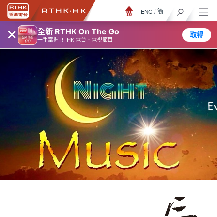
ENG
/
簡
×
全新 RTHK On The Go
取得
一手掌握 RTHK 電台、電視節目