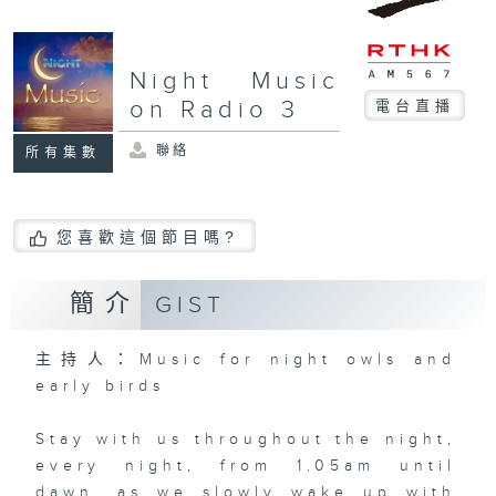
Night Music
on Radio 3
電台直播
聯絡
所有集數
您喜歡這個節目嗎?
簡介
GIST
主持人：Music for night owls and
early birds
Stay with us throughout the night,
every night, from 1.05am until
dawn, as we slowly wake up with