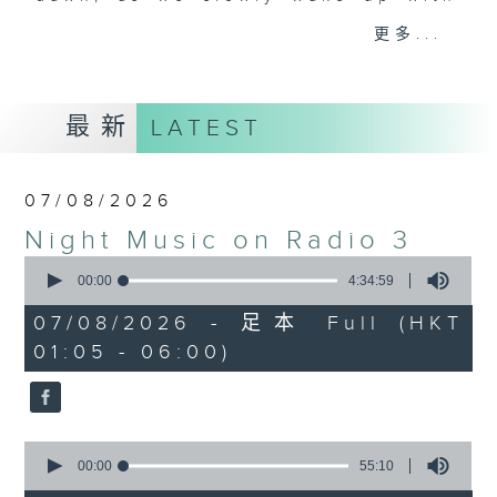
you. Enjoy the non-stop mellow
更多...
side of the 70s to the 90s at
first, with some legendary ballads
and soft rock hits, which gently
最新
LATEST
grow in pace, moving you towards
the 2000s and a perfect morning
mix
07/08/2026
Night Music on Radio 3
Seven days a week from 1.05am...
0
only on Radio 3
seconds
00:00
4:34:59
of
4
07/08/2026 - 足本 Full (HKT
hours,
01:05 - 06:00)
34
minutes,
59
seconds
0
seconds
00:00
55:10
of