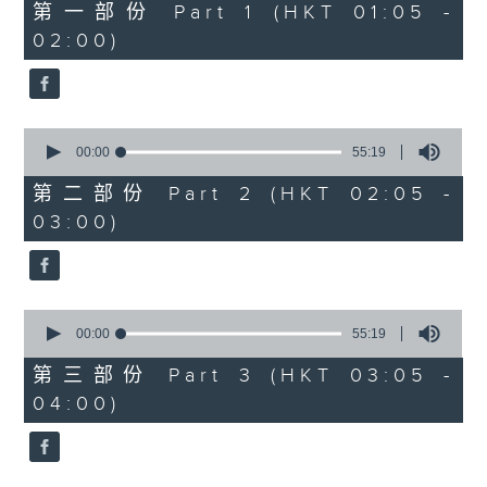
55
第一部份 Part 1 (HKT 01:05 -
minutes,
02:00)
10
seconds
0
seconds
00:00
55:19
of
55
第二部份 Part 2 (HKT 02:05 -
minutes,
03:00)
19
seconds
0
seconds
00:00
55:19
of
55
第三部份 Part 3 (HKT 03:05 -
minutes,
04:00)
19
seconds