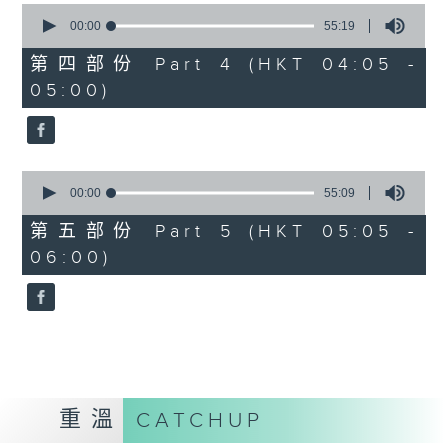
0
seconds
00:00
55:19
of
55
第四部份 Part 4 (HKT 04:05 -
minutes,
05:00)
19
seconds
0
seconds
00:00
55:09
of
55
第五部份 Part 5 (HKT 05:05 -
minutes,
06:00)
9
seconds
重溫
CATCHUP