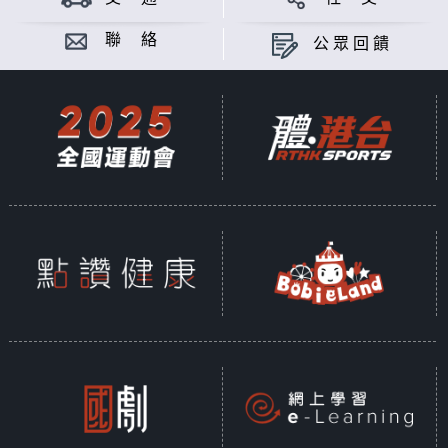
聯 絡
公眾回饋