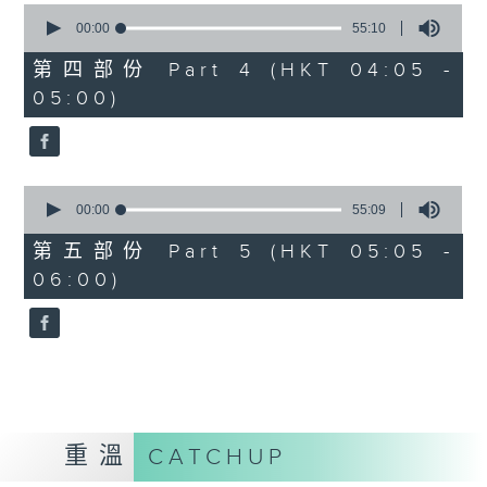
0
seconds
00:00
55:10
of
55
第四部份 Part 4 (HKT 04:05 -
minutes,
05:00)
10
seconds
0
seconds
00:00
55:09
of
55
第五部份 Part 5 (HKT 05:05 -
minutes,
06:00)
9
seconds
重溫
CATCHUP