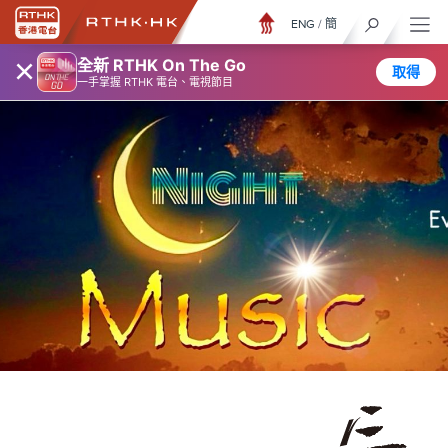
ENG
/
簡
×
全新 RTHK On The Go
取得
一手掌握 RTHK 電台、電視節目