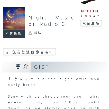
Night Music
on Radio 3
電台直播
聯絡
所有集數
您喜歡這個節目嗎?
簡介
GIST
主持人：Music for night owls and
early birds
Stay with us throughout the night,
every night, from 1.05am until
dawn, as we slowly wake up with