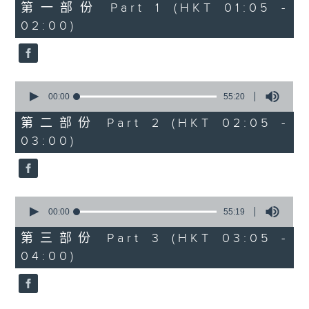
55
第一部份 Part 1 (HKT 01:05 -
minutes,
02:00)
10
seconds
0
seconds
00:00
55:20
of
55
第二部份 Part 2 (HKT 02:05 -
minutes,
03:00)
20
seconds
0
seconds
00:00
55:19
of
55
第三部份 Part 3 (HKT 03:05 -
minutes,
04:00)
19
seconds