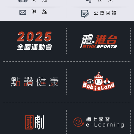
聯 絡
公眾回饋