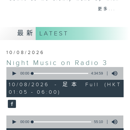
you. Enjoy the non-stop mellow
更多...
side of the 70s to the 90s at
first, with some legendary ballads
and soft rock hits, which gently
最新
LATEST
grow in pace, moving you towards
the 2000s and a perfect morning
mix
10/08/2026
Night Music on Radio 3
Seven days a week from 1.05am...
0
only on Radio 3
seconds
00:00
4:34:59
of
4
10/08/2026 - 足本 Full (HKT
hours,
01:05 - 06:00)
34
minutes,
59
seconds
0
seconds
00:00
55:10
of