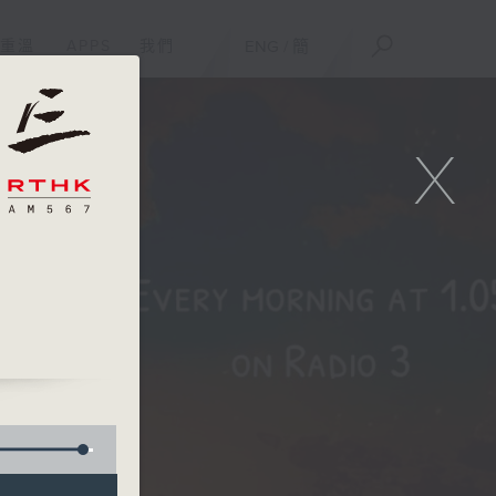
重溫
APPS
我們
ENG
/
簡
X