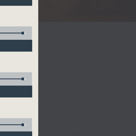
Radio 3
 birds