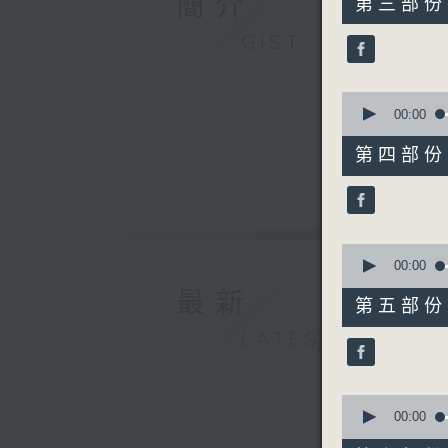
簡介
第三部份 P
minutes,
20
GIST
seconds
90%
0
seconds
00:00
of
55
第四部份 P
minutes,
20
seconds
90%
0
seconds
00:00
of
最新
55
第五部份 P
minutes,
20
LATEST
seconds
90%
0
seconds
00:00
of