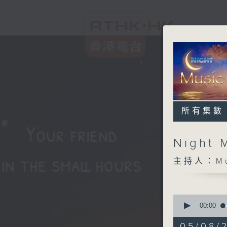
所有集數
Night 
主持人：Musi
0
seconds
00:00
of
5
05/08/