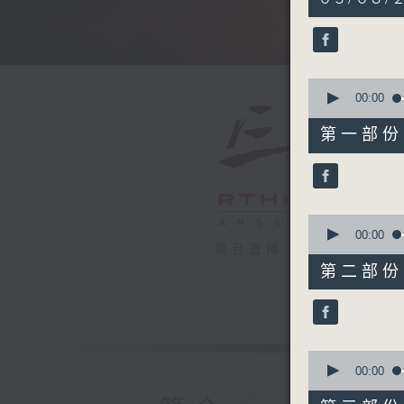
hours,
5
minutes,
0
seconds
90%
0
seconds
00:00
of
55
第一部份 P
minutes,
10
seconds
90%
0
seconds
00:00
of
電台直播
55
第二部份 P
minutes,
19
seconds
90%
0
seconds
00:00
of
55