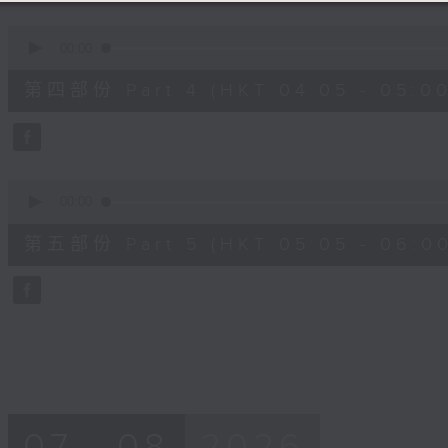
0
seconds
00:00
of
55
第四部份 Part 4 (HKT 04:05 - 05:00
minutes,
19
seconds
Volume
90%
0
seconds
00:00
of
55
第五部份 Part 5 (HKT 05:05 - 06:00
minutes,
10
seconds
Volume
90%
07 - 08
2026