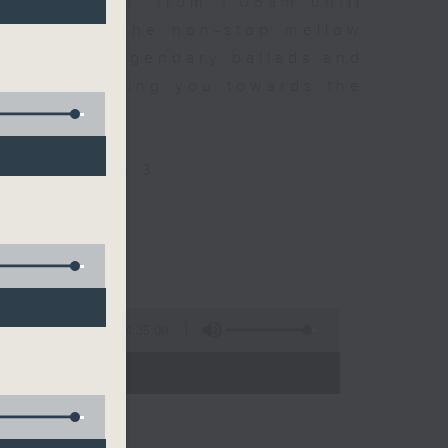
every night, from 1.05am until
ou. Enjoy the non-stop mellow
 with some legendary ballads and
n pace, moving you towards the
ly on Radio 3
4:35:00
 - 06:00)