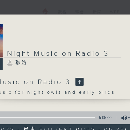
電視
電台
新聞
WEB+
Night Music on Radio 3
聯絡
Music on Radio 3
c for night owls and early birds
5:05:00
2025 - 足本 Full (HKT 01:05 - 06:35)