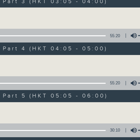
Stay with us throughout the night, 
art 3 (HKT 03:05 - 04:00)
dawn, as we slowly wake up with y
Volume
side of the 70s to the 90s at first,
soft rock hits, which gently grow i
2000s and a perfect morning mix
55:20
art 4 (HKT 04:05 - 05:00)
Seven days a week from 1.05am... on
Volume
08/08/2026
55:20
Night Music on Radio 3
art 5 (HKT 05:05 - 06:00)
0
seconds
00:00
Volume
of
4
08/08/2026 - 足本 Full (HKT 01:05
hours,
35
minutes,
30:10
0
seconds
Volume