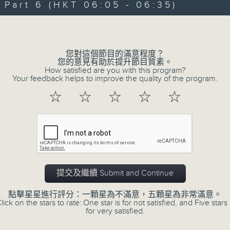
art 6 (HKT 06:05 - 06:35)
90%
0
seconds
00:00
Volume
of
55
第一部份 Part 1 (HKT 01:05 - 02:00
minutes,
0
您對這個節目的滿意程度？
seconds
Volume
您的意見有助於提升節目質素。
90%
How satisfied are you with this program?
Your feedback helps to improve the quality of the program.
0
☆
☆
☆
☆
☆
seconds
00:00
of
55
第二部份 Part 2 (HKT 02:05 - 03:00
minutes,
10
seconds
Volume
90%
0
提交及繼續 Submit and Continue
seconds
00:00
of
55
點擊星星進行評分：一顆星為不滿意，五顆星為非常滿意。
第三部份 Part 3 (HKT 03:05 - 04:00
minutes,
lick on the stars to rate: One star is for not satisfied, and Five stars 
20
for very satisfied.
seconds
Volume
90%