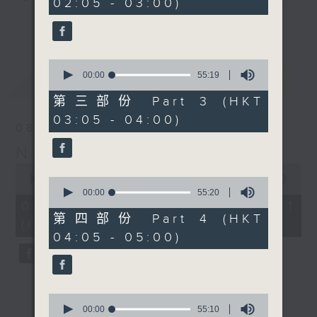
02:05 - 03:00)
20
seconds
you. Enjoy the non-stop mellow
更多...
side of the 70s to the 90s at
first, with some legendary ballads
0
and soft rock hits, which gently
seconds
00:00
55:19
最新
LATEST
grow in pace, moving you towards
of
55
the 2000s and a perfect morning
第三部份 Part 3 (HKT
minutes,
mix
03:05 - 04:00)
19
08/08/2026
seconds
Night Music on Radio 3
Seven days a week from 1.05am...
0
only on Radio 3
seconds
00:00
54:59
0
of
seconds
00:00
55:20
54
of
08/08/2026 - 第一部份 Part 1
minutes,
55
第四部份 Part 4 (HKT
(HKT 01:05 - 02:00)
59
minutes,
04:05 - 05:00)
seconds
20
seconds
0
seconds
00:00
55:10