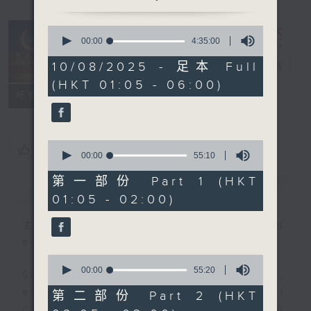
0
seconds
00:00
4:35:00
Night Music
of
4
10/08/2025 - 足本 Full
on Radio 3
電台直播
hours,
(HKT 01:05 - 06:00)
35
聯絡
minutes,
所有集數
0
seconds
0
您喜歡這個節目嗎?
seconds
00:00
55:10
of
55
第一部份 Part 1 (HKT
簡介
GIST
minutes,
01:05 - 02:00)
10
seconds
主持人：Music for night owls and
early birds
0
seconds
00:00
55:20
Stay with us throughout the night,
of
55
every night, from 1.05am until
第二部份 Part 2 (HKT
minutes,
dawn, as we slowly wake up with