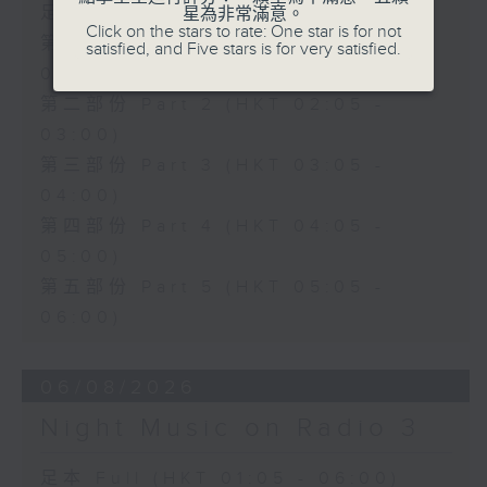
足本 Full (HKT 01:05 - 06:00)
星為非常滿意。
Click on the stars to rate: One star is for not
第一部份 Part 1 (HKT 01:05 -
satisfied, and Five stars is for very satisfied.
02:00)
第二部份 Part 2 (HKT 02:05 -
03:00)
第三部份 Part 3 (HKT 03:05 -
04:00)
第四部份 Part 4 (HKT 04:05 -
05:00)
第五部份 Part 5 (HKT 05:05 -
06:00)
06/08/2026
Night Music on Radio 3
足本 Full (HKT 01:05 - 06:00)