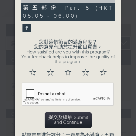
of
55
第五部份 Part 5 (HKT
重溫
CATCHUP
minutes,
05:05 - 06:00)
10
seconds
07 - 08
2026
您對這個節目的滿意程度？
您的意見有助於提升節目質素。
How satisfied are you with this program?
Your feedback helps to improve the quality of
08/08/2026
the program.
Night Music on Radio 3
☆
☆
☆
☆
☆
第一部份 Part 1 (HKT 01:05 -
02:00)
07/08/2026
提交及繼續 Submit
and Continue
Night Music on Radio 3
點擊星星進行評分：一顆星為不滿意，五顆