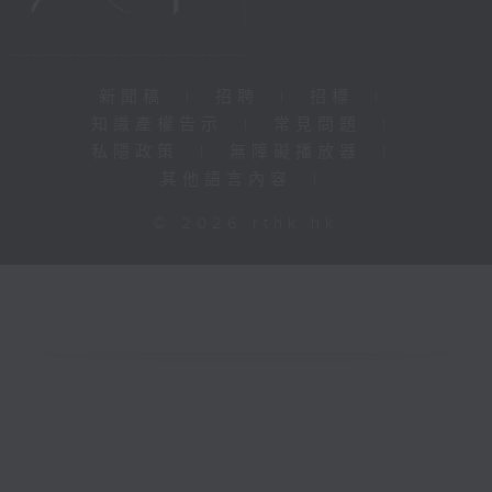
新聞稿
|
招聘
|
招標
|
知識產權告示
|
常見問題
|
私隱政策
|
無障礙播放器
|
其他語言內容
|
© 2026 rthk.hk