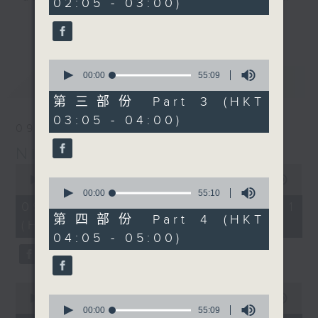
02:05 - 03:00)
9
seconds
you. Enjoy the non-stop mellow
更多...
side of the 70s to the 90s at
first, with some legendary ballads
0
and soft rock hits, which gently
seconds
00:00
55:09
最新
LATEST
grow in pace, moving you towards
of
55
the 2000s and a perfect morning
第三部份 Part 3 (HKT
minutes,
mix
03:05 - 04:00)
9
09/08/2026
seconds
Night Music on Radio 3
Seven days a week from 1.05am...
0
only on Radio 3
seconds
00:00
54:59
0
of
seconds
00:00
55:10
54
of
09/08/2026 - 第一部份 Part 1
minutes,
55
第四部份 Part 4 (HKT
(HKT 01:05 - 02:00)
59
minutes,
04:05 - 05:00)
seconds
10
seconds
0
seconds
0
00:00
55:00
of
seconds
00:00
55:09