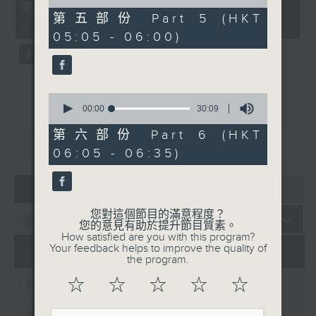
55
of
第二部份 Part 2 (HKT 02:05 -
minutes,
55
第五部份 Part 5 (HKT
03:00)
0
minutes,
05:05 - 06:00)
seconds
9
seconds
0
seconds
00:00
30:09
of
30
第六部份 Part 6 (HKT
重溫
CATCHUP
minutes,
06:05 - 06:35)
9
seconds
07 - 08
2026
您對這個節目的滿意程度？
您的意見有助於提升節目質素。
How satisfied are you with this program?
Your feedback helps to improve the quality of
09/08/2026
the program.
Night Music on Radio 3
☆
☆
☆
☆
☆