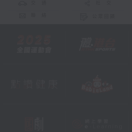
交 通
社 交
聯 絡
公眾回饋