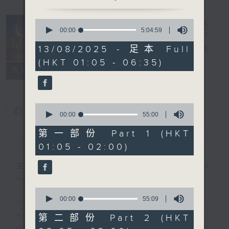
0
seconds
00:00
5:04:59
Night Music
of
5
13/08/2025 - 足本 Full
on Radio 3
電台直播
hours,
(HKT 01:05 - 06:35)
4
聯絡
minutes,
所有集數
59
seconds
0
您喜歡這個節目嗎?
seconds
00:00
55:00
of
55
第一部份 Part 1 (HKT
簡介
GIST
minutes,
01:05 - 02:00)
0
seconds
主持人：Music for night owls and
early birds
0
seconds
00:00
55:09
Stay with us throughout the night,
of
55
every night, from 1.05am until
第二部份 Part 2 (HKT
minutes,
dawn, as we slowly wake up with