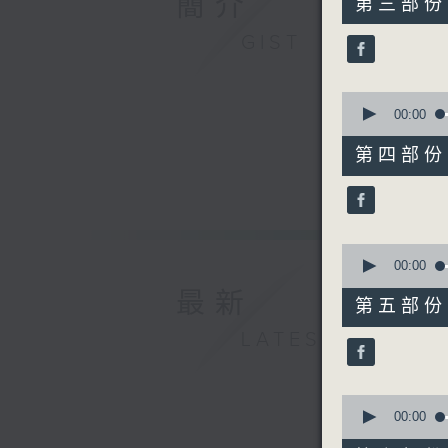
簡介
第三部份 P
minutes,
20
GIST
seconds
90%
0
seconds
00:00
of
55
第四部份 P
minutes,
20
seconds
90%
0
seconds
00:00
of
最新
55
第五部份 P
minutes,
20
LATEST
seconds
90%
0
seconds
00:00
of