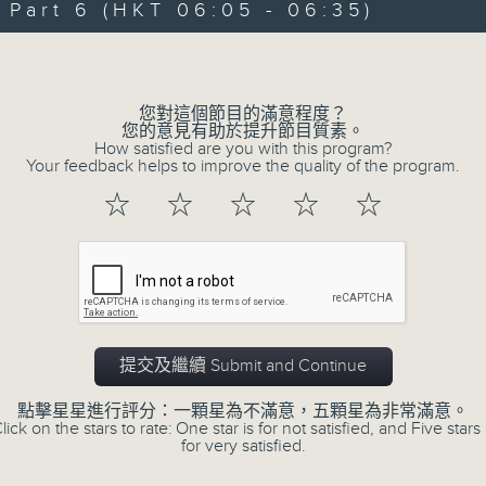
art 6 (HKT 06:05 - 06:35)
90%
0
seconds
00:00
Volume
of
55
第一部份 Part 1 (HKT 01:05 - 02:00
minutes,
0
您對這個節目的滿意程度？
seconds
Volume
您的意見有助於提升節目質素。
90%
How satisfied are you with this program?
Your feedback helps to improve the quality of the program.
0
☆
☆
☆
☆
☆
seconds
00:00
of
55
第二部份 Part 2 (HKT 02:05 - 03:00
minutes,
10
seconds
Volume
90%
0
提交及繼續 Submit and Continue
seconds
00:00
of
55
點擊星星進行評分：一顆星為不滿意，五顆星為非常滿意。
第三部份 Part 3 (HKT 03:05 - 04:00
minutes,
lick on the stars to rate: One star is for not satisfied, and Five stars 
20
for very satisfied.
seconds
Volume
90%