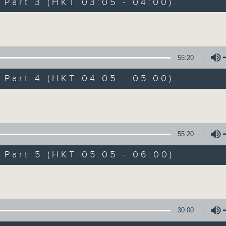
Stay with us throughout the night, 
art 3 (HKT 03:05 - 04:00)
dawn, as we slowly wake up with y
Volume
side of the 70s to the 90s at first,
soft rock hits, which gently grow i
2000s and a perfect morning mix
55:20
art 4 (HKT 04:05 - 05:00)
Seven days a week from 1.05am... on
Volume
08/08/2026
55:20
Night Music on Radio 3
art 5 (HKT 05:05 - 06:00)
0
seconds
00:00
Volume
of
4
08/08/2026 - 足本 Full (HKT 01:05
hours,
35
minutes,
30:00
0
seconds
Volume