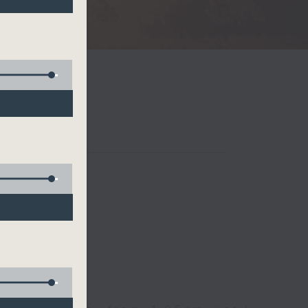
Radio 3
 birds