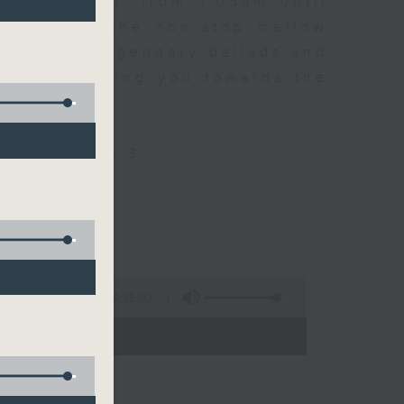
every night, from 1.05am until
ou. Enjoy the non-stop mellow
 with some legendary ballads and
n pace, moving you towards the
ly on Radio 3
4:35:00
 - 06:00)