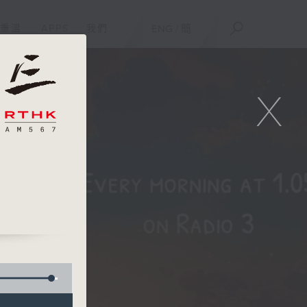
重溫
APPS
我們
ENG
/
簡
X