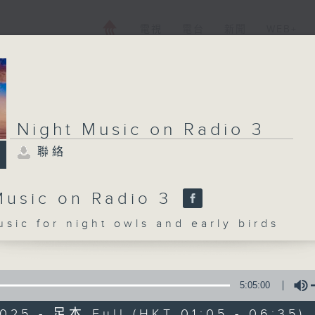
電視
電台
新聞
WEB+
Night Music on Radio 3
聯絡
Music on Radio 3
c for night owls and early birds
5:05:00
025 - 足本 Full (HKT 01:05 - 06:35)