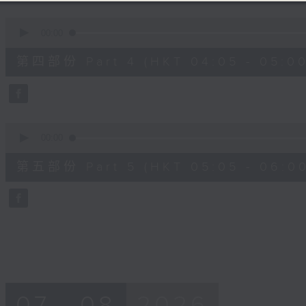
0
seconds
00:00
of
55
第四部份 Part 4 (HKT 04:05 - 05:00
minutes,
19
seconds
Volume
90%
0
seconds
00:00
of
55
第五部份 Part 5 (HKT 05:05 - 06:00
minutes,
10
seconds
Volume
90%
07 - 08
2026