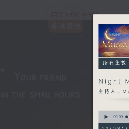
所有集數
Night 
主持人：Musi
0
seconds
00:00
of
5
14/08/2