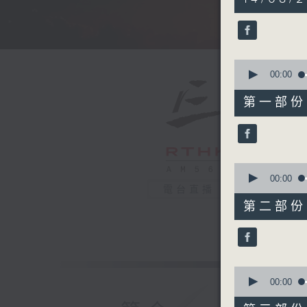
hours,
5
minutes,
0
seconds
90%
0
seconds
00:00
of
55
第一部份 P
minutes,
10
seconds
90%
0
seconds
00:00
of
電台直播
55
第二部份 P
minutes,
19
seconds
90%
0
seconds
00:00
of
55