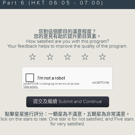
art 6 (HKT 06:05 - 07:00)
90%
0
seconds
00:00
Volume
of
55
第一部份 Part 1 (HKT 01:05 - 02:00
minutes,
10
您對這個節目的滿意程度？
seconds
Volume
您的意見有助於提升節目質素。
90%
How satisfied are you with this program?
Your feedback helps to improve the quality of the program.
0
☆
☆
☆
☆
☆
seconds
00:00
of
55
第二部份 Part 2 (HKT 02:05 - 03:00
minutes,
19
seconds
Volume
90%
0
提交及繼續 Submit and Continue
seconds
00:00
of
55
點擊星星進行評分：一顆星為不滿意，五顆星為非常滿意。
第三部份 Part 3 (HKT 03:05 - 04:00
minutes,
lick on the stars to rate: One star is for not satisfied, and Five stars 
19
for very satisfied.
seconds
Volume
90%