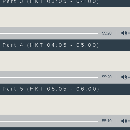
Stay with us throughout the night, 
art 3 (HKT 03:05 - 04:00)
dawn, as we slowly wake up with y
Volume
side of the 70s to the 90s at first,
soft rock hits, which gently grow i
2000s and a perfect morning mix
55:20
art 4 (HKT 04:05 - 05:00)
Seven days a week from 1.05am... on
Volume
07/08/2026
55:20
Night Music on Radio 3
art 5 (HKT 05:05 - 06:00)
0
seconds
00:00
Volume
of
4
07/08/2026 - 足本 Full (HKT 01:05
hours,
34
minutes,
55:10
59
seconds
Volume