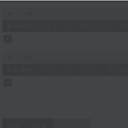
0
seconds
00:00
of
55
第四部份 Part 4 (HKT 04:05 - 05:00
minutes,
19
seconds
Volume
90%
0
seconds
00:00
of
55
第五部份 Part 5 (HKT 05:05 - 06:00
minutes,
9
seconds
Volume
90%
07 - 08
2026