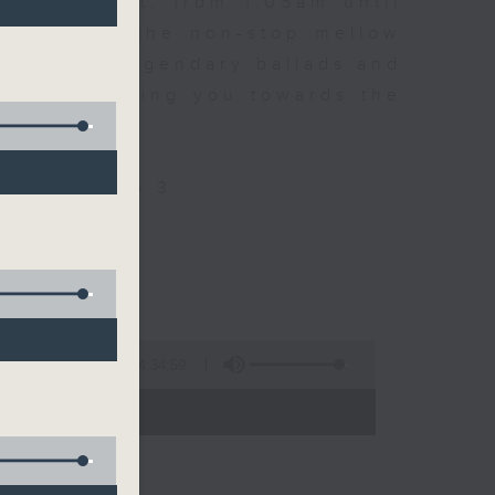
every night, from 1.05am until
ou. Enjoy the non-stop mellow
 with some legendary ballads and
n pace, moving you towards the
ly on Radio 3
4:34:59
 - 06:00)