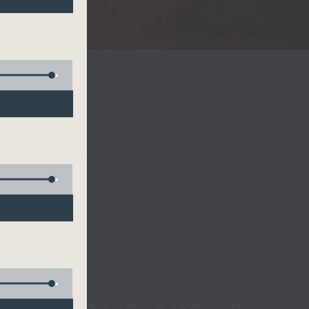
Radio 3
 birds