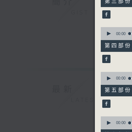
簡介
第三部份 P
minutes,
19
GIST
seconds
90%
0
seconds
00:00
of
55
第四部份 P
minutes,
20
seconds
90%
0
seconds
00:00
of
最新
55
第五部份 P
minutes,
20
LATEST
seconds
90%
0
seconds
00:00
of