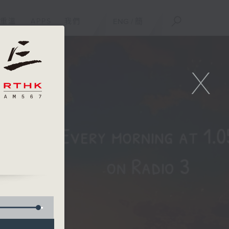
重溫
APPS
我們
ENG
/
簡
X