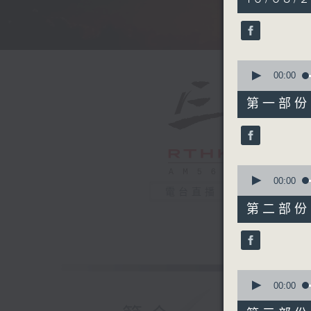
hours,
30
minutes,
0
seconds
90%
0
seconds
00:00
of
55
第一部份 P
minutes,
10
seconds
90%
0
seconds
00:00
of
電台直播
55
第二部份 P
minutes,
19
seconds
90%
0
seconds
00:00
of
55