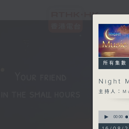
所有集數
Night 
主持人：Musi
0
seconds
00:00
of
5
16/08/2