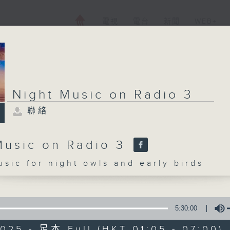
電視
電台
新聞
WEB+
Night Music on Radio 3
聯絡
Music on Radio 3
c for night owls and early birds
5:30:00
025 - 足本 Full (HKT 01:05 - 07:00)