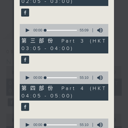
02:05 - 03:00)
9
seconds
you. Enjoy the non-stop mellow
更多...
side of the 70s to the 90s at
first, with some legendary ballads
0
and soft rock hits, which gently
seconds
00:00
55:09
最新
LATEST
grow in pace, moving you towards
of
55
the 2000s and a perfect morning
第三部份 Part 3 (HKT
minutes,
mix
03:05 - 04:00)
9
09/08/2026
seconds
Night Music on Radio 3
Seven days a week from 1.05am...
0
only on Radio 3
seconds
00:00
4:34:59
0
of
seconds
00:00
55:10
4
of
09/08/2026 - 足本 Full (HKT
hours,
55
第四部份 Part 4 (HKT
01:05 - 06:00)
34
minutes,
04:05 - 05:00)
minutes,
10
59
seconds
seconds
0
seconds
0
00:00
55:00
of
seconds
00:00
55:10