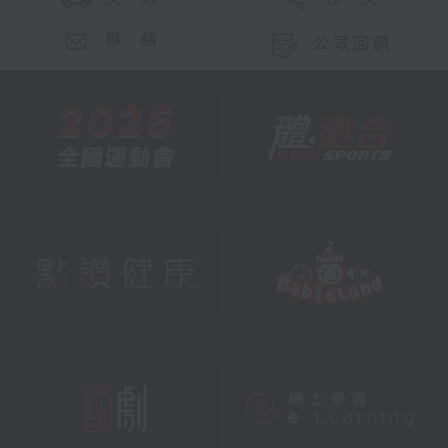
聯 絡
公眾回饋