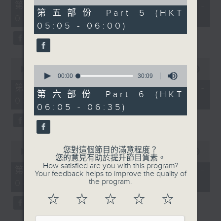
55
of
第一部份 Part 1 (HKT 01:05 -
minutes,
55
第五部份 Part 5 (HKT
02:00)
0
minutes,
05:05 - 06:00)
seconds
10
seconds
0
0
seconds
00:00
55:09
seconds
00:00
30:09
of
of
55
第二部份 Part 2 (HKT 02:05 -
30
minutes,
第六部份 Part 6 (HKT
03:00)
minutes,
9
06:05 - 06:35)
9
seconds
seconds
0
您對這個節目的滿意程度？
seconds
00:00
55:19
您的意見有助於提升節目質素。
of
How satisfied are you with this program?
55
第三部份 Part 3 (HKT 03:05 -
Your feedback helps to improve the quality of
minutes,
the program.
04:00)
19
seconds
☆
☆
☆
☆
☆