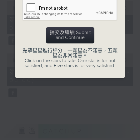
0
seconds
00:00
55:19
of
55
第四部份 Part 4 (HKT 04:05 -
minutes,
05:00)
19
提交及繼續 Submit
seconds
and Continue
點擊星星進行評分：一顆星為不滿意，五顆
0
星為非常滿意。
seconds
Click on the stars to rate: One star is for not
00:00
55:09
of
satisfied, and Five stars is for very satisfied.
55
第五部份 Part 5 (HKT 05:05 -
minutes,
06:00)
9
seconds
重溫
CATCHUP