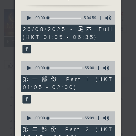
0
seconds
00:00
5:04:59
Night Music
of
5
26/08/2025 - 足本 Full
on Radio 3
電台直播
hours,
(HKT 01:05 - 06:35)
4
聯絡
minutes,
所有集數
59
seconds
0
您喜歡這個節目嗎?
seconds
00:00
55:00
of
55
第一部份 Part 1 (HKT
簡介
GIST
minutes,
01:05 - 02:00)
0
seconds
主持人：Music for night owls and
early birds
0
seconds
00:00
55:09
Stay with us throughout the night,
of
55
every night, from 1.05am until
第二部份 Part 2 (HKT
minutes,
dawn, as we slowly wake up with