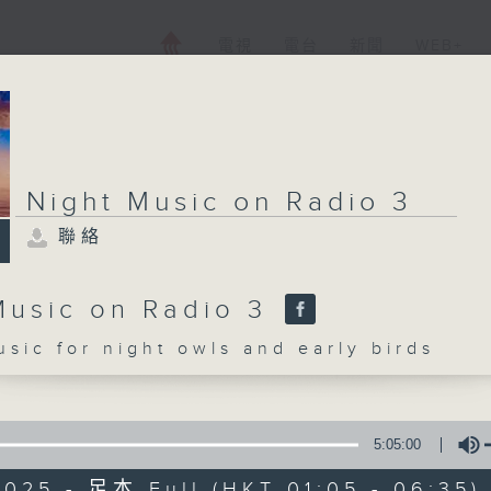
電視
電台
新聞
WEB+
Night Music on Radio 3
聯絡
Music on Radio 3
c for night owls and early birds
5:05:00
2025 - 足本 Full (HKT 01:05 - 06:35)