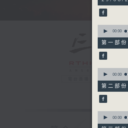
hours,
5
minutes,
0
seconds
90%
0
seconds
00:00
of
55
第一部份 P
minutes,
10
seconds
90%
0
seconds
00:00
of
電台直播
55
第二部份 P
minutes,
19
seconds
90%
0
seconds
00:00
of
55