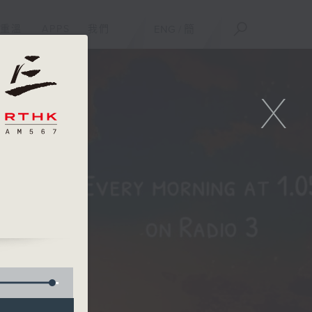
重溫
APPS
我們
ENG
/
簡
X