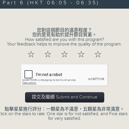
art 6 (HKT 06:05 - 06:35)
90%
0
seconds
00:00
Volume
of
55
第一部份 Part 1 (HKT 01:05 - 02:00
minutes,
0
您對這個節目的滿意程度？
seconds
Volume
您的意見有助於提升節目質素。
90%
How satisfied are you with this program?
Your feedback helps to improve the quality of the program.
0
☆
☆
☆
☆
☆
seconds
00:00
of
55
第二部份 Part 2 (HKT 02:05 - 03:00
minutes,
9
seconds
Volume
90%
0
提交及繼續 Submit and Continue
seconds
00:00
of
55
點擊星星進行評分：一顆星為不滿意，五顆星為非常滿意。
第三部份 Part 3 (HKT 03:05 - 04:00
minutes,
lick on the stars to rate: One star is for not satisfied, and Five stars 
19
for very satisfied.
seconds
Volume
90%