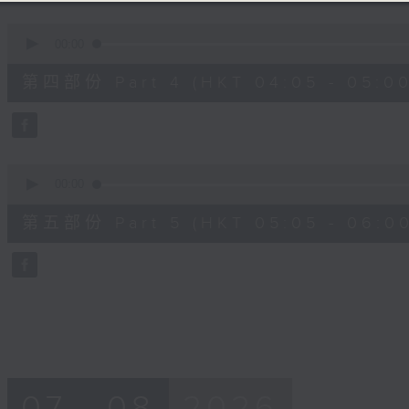
0
seconds
00:00
of
55
第四部份 Part 4 (HKT 04:05 - 05:00
minutes,
19
seconds
Volume
90%
0
seconds
00:00
of
55
第五部份 Part 5 (HKT 05:05 - 06:00
minutes,
9
seconds
Volume
90%
07 - 08
2026