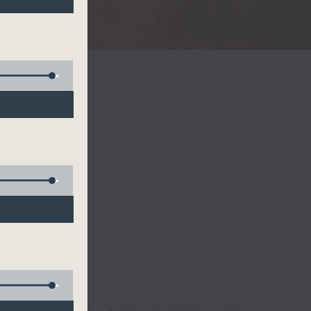
Radio 3
 birds