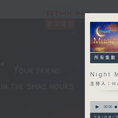
所有集數
Night 
主持人：Musi
0
seconds
00:00
of
5
29/08/