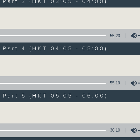
Stay with us throughout the night, 
art 3 (HKT 03:05 - 04:00)
dawn, as we slowly wake up with y
Volume
side of the 70s to the 90s at first,
soft rock hits, which gently grow i
2000s and a perfect morning mix
55:20
art 4 (HKT 04:05 - 05:00)
Seven days a week from 1.05am... on
Volume
09/08/2026
55:19
Night Music on Radio 3
art 5 (HKT 05:05 - 06:00)
0
seconds
00:00
Volume
of
4
09/08/2026 - 足本 Full (HKT 01:05
hours,
34
minutes,
30:10
59
seconds
Volume