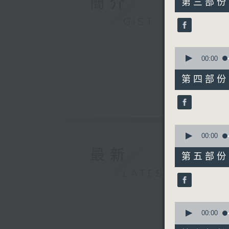
簡介
第三部份 P
minutes,
20
GIST
seconds
90%
0
seconds
00:00
of
55
第四部份 P
minutes,
20
seconds
90%
0
seconds
00:00
of
最新
55
第五部份 P
minutes,
19
LATEST
seconds
90%
0
seconds
00:00
of