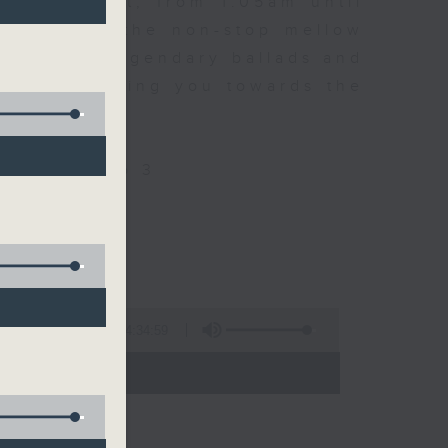
every night, from 1.05am until
ou. Enjoy the non-stop mellow
 with some legendary ballads and
n pace, moving you towards the
ly on Radio 3
4:34:59
 - 06:00)