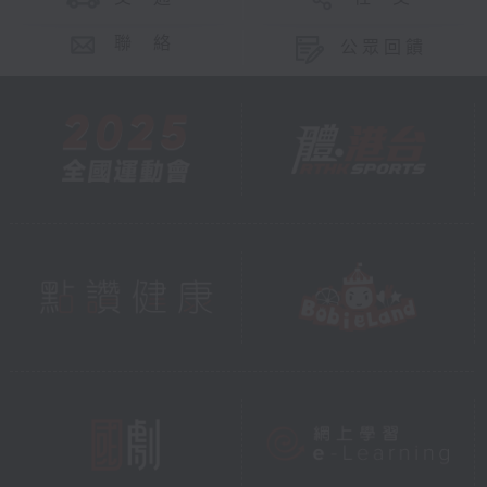
聯 絡
公眾回饋