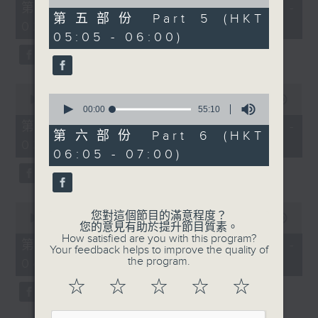
55
of
第一部份 Part 1 (HKT 01:05 -
minutes,
55
第五部份 Part 5 (HKT
02:00)
0
minutes,
05:05 - 06:00)
seconds
19
seconds
0
0
seconds
00:00
55:10
seconds
00:00
55:10
of
of
55
第二部份 Part 2 (HKT 02:05 -
55
minutes,
第六部份 Part 6 (HKT
03:00)
minutes,
10
06:05 - 07:00)
10
seconds
seconds
0
您對這個節目的滿意程度？
seconds
00:00
55:20
您的意見有助於提升節目質素。
of
How satisfied are you with this program?
55
第三部份 Part 3 (HKT 03:05 -
Your feedback helps to improve the quality of
minutes,
the program.
04:00)
20
seconds
☆
☆
☆
☆
☆