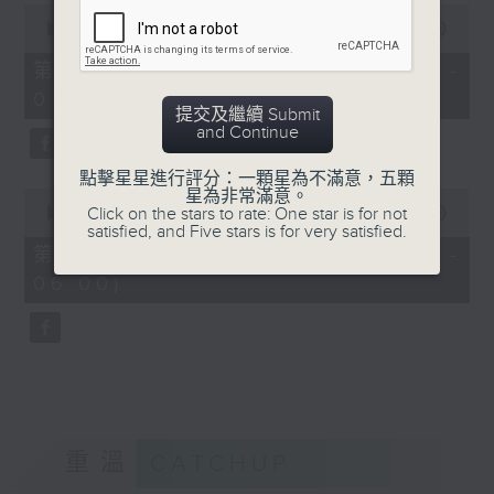
0
seconds
00:00
55:19
of
55
第四部份 Part 4 (HKT 04:05 -
minutes,
05:00)
19
提交及繼續 Submit
seconds
and Continue
點擊星星進行評分：一顆星為不滿意，五顆
0
星為非常滿意。
seconds
Click on the stars to rate: One star is for not
00:00
55:10
of
satisfied, and Five stars is for very satisfied.
55
第五部份 Part 5 (HKT 05:05 -
minutes,
06:00)
10
seconds
重溫
CATCHUP