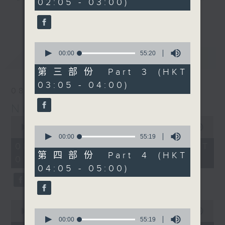
02:05 - 03:00)
20
seconds
you. Enjoy the non-stop mellow
更多...
side of the 70s to the 90s at
first, with some legendary ballads
0
and soft rock hits, which gently
seconds
00:00
55:20
最新
LATEST
grow in pace, moving you towards
of
55
the 2000s and a perfect morning
第三部份 Part 3 (HKT
minutes,
mix
03:05 - 04:00)
20
08/08/2026
seconds
Night Music on Radio 3
Seven days a week from 1.05am...
0
only on Radio 3
seconds
00:00
4:35:00
0
of
seconds
00:00
55:19
4
of
08/08/2026 - 足本 Full (HKT
hours,
55
第四部份 Part 4 (HKT
01:05 - 06:00)
35
minutes,
04:05 - 05:00)
minutes,
19
0
seconds
seconds
0
seconds
0
00:00
55:00
of
seconds
00:00
55:19