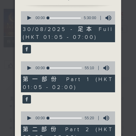
0
seconds
00:00
5:30:00
Night Music
of
5
30/08/2025 - 足本 Full
on Radio 3
電台直播
hours,
(HKT 01:05 - 07:00)
30
聯絡
minutes,
所有集數
0
seconds
0
您喜歡這個節目嗎?
seconds
00:00
55:10
of
55
第一部份 Part 1 (HKT
簡介
GIST
minutes,
01:05 - 02:00)
10
seconds
主持人：Music for night owls and
early birds
0
seconds
00:00
55:20
Stay with us throughout the night,
of
55
every night, from 1.05am until
第二部份 Part 2 (HKT
minutes,
dawn, as we slowly wake up with