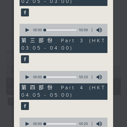
02:05 - 03:00)
20
seconds
you. Enjoy the non-stop mellow
更多...
side of the 70s to the 90s at
first, with some legendary ballads
0
and soft rock hits, which gently
seconds
00:00
55:09
最新
LATEST
grow in pace, moving you towards
of
55
the 2000s and a perfect morning
第三部份 Part 3 (HKT
minutes,
mix
03:05 - 04:00)
9
08/08/2026
seconds
Night Music on Radio 3
Seven days a week from 1.05am...
0
only on Radio 3
seconds
00:00
54:59
0
of
seconds
00:00
55:10
54
of
08/08/2026 - 第一部份 Part 1
minutes,
55
第四部份 Part 4 (HKT
(HKT 01:05 - 02:00)
59
minutes,
04:05 - 05:00)
seconds
10
seconds
0
seconds
00:00
55:20