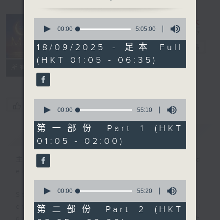
0
seconds
00:00
5:05:00
Night Music
of
5
18/09/2025 - 足本 Full
on Radio 3
電台直播
hours,
(HKT 01:05 - 06:35)
5
聯絡
minutes,
所有集數
0
seconds
0
您喜歡這個節目嗎?
seconds
00:00
55:10
of
55
第一部份 Part 1 (HKT
簡介
GIST
minutes,
01:05 - 02:00)
10
seconds
主持人：Music for night owls and
early birds
0
seconds
00:00
55:20
Stay with us throughout the night,
of
55
every night, from 1.05am until
第二部份 Part 2 (HKT
minutes,
dawn, as we slowly wake up with