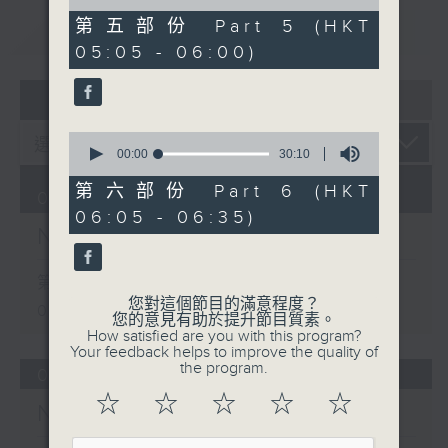
of
55
第五部份 Part 5 (HKT
重溫
CATCHUP
minutes,
05:05 - 06:00)
20
seconds
07 - 08
2026
0
seconds
00:00
30:10
of
30
第六部份 Part 6 (HKT
08/08/2026
minutes,
06:05 - 06:35)
10
Night Music on Radio 3
seconds
第一部份 Part 1 (HKT 01:05 -
您對這個節目的滿意程度？
02:00)
您的意見有助於提升節目質素。
How satisfied are you with this program?
Your feedback helps to improve the quality of
the program.
07/08/2026
☆
☆
☆
☆
☆
Night Music on Radio 3