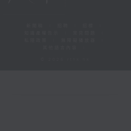
新聞稿
|
招聘
|
招標
|
知識產權告示
|
常見問題
|
私隱政策
|
無障礙播放器
|
其他語言內容
|
© 2026 rthk.hk