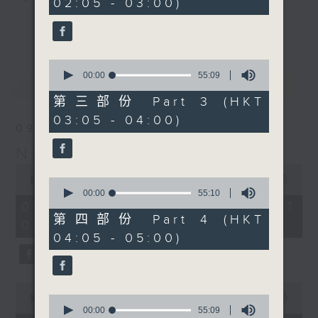
02:05 - 03:00)
19
seconds
you. Enjoy the non-stop mellow
更多...
side of the 70s to the 90s at
first, with some legendary ballads
0
and soft rock hits, which gently
seconds
00:00
55:09
最新
LATEST
grow in pace, moving you towards
of
55
the 2000s and a perfect morning
第三部份 Part 3 (HKT
minutes,
mix
03:05 - 04:00)
9
09/08/2026
seconds
Night Music on Radio 3
Seven days a week from 1.05am...
0
only on Radio 3
seconds
00:00
4:34:59
0
of
seconds
00:00
55:10
4
of
09/08/2026 - 足本 Full (HKT
hours,
55
第四部份 Part 4 (HKT
01:05 - 06:00)
34
minutes,
04:05 - 05:00)
minutes,
10
59
seconds
seconds
0
seconds
0
00:00
55:00
of
seconds
00:00
55:09