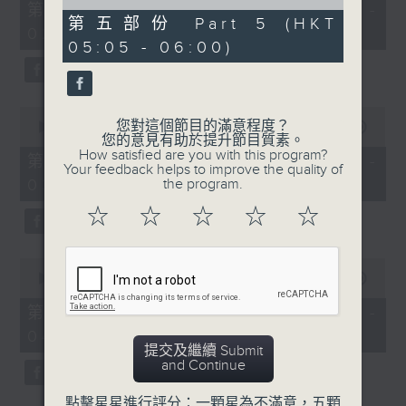
55
of
第一部份 Part 1 (HKT 01:05 -
minutes,
55
第五部份 Part 5 (HKT
02:00)
0
minutes,
05:05 - 06:00)
seconds
9
seconds
0
您對這個節目的滿意程度？
seconds
00:00
55:09
您的意見有助於提升節目質素。
of
How satisfied are you with this program?
55
第二部份 Part 2 (HKT 02:05 -
Your feedback helps to improve the quality of
minutes,
03:00)
the program.
9
seconds
☆
☆
☆
☆
☆
0
seconds
00:00
55:19
of
55
第三部份 Part 3 (HKT 03:05 -
minutes,
04:00)
19
提交及繼續 Submit
seconds
and Continue
點擊星星進行評分：一顆星為不滿意，五顆