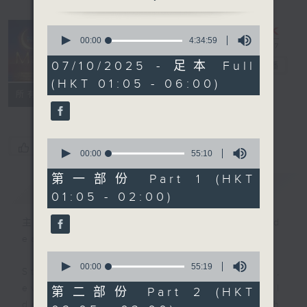
0
seconds
00:00
4:34:59
Night Music
of
4
07/10/2025 - 足本 Full
on Radio 3
電台直播
hours,
(HKT 01:05 - 06:00)
34
聯絡
minutes,
所有集數
59
seconds
0
您喜歡這個節目嗎?
seconds
00:00
55:10
of
55
第一部份 Part 1 (HKT
簡介
GIST
minutes,
01:05 - 02:00)
10
seconds
主持人：Music for night owls and
early birds
0
seconds
00:00
55:19
Stay with us throughout the night,
of
55
every night, from 1.05am until
第二部份 Part 2 (HKT
minutes,
dawn, as we slowly wake up with