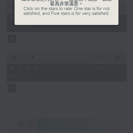
0
星為非常滿意。
seconds
00:00
55:19
Click on the stars to rate: One star is for not
of
satisfied, and Five stars is for very satisfied.
55
第四部份 Part 4 (HKT 04:05 -
minutes,
05:00)
19
seconds
0
seconds
00:00
55:09
of
55
第五部份 Part 5 (HKT 05:05 -
minutes,
06:00)
9
seconds
重溫
CATCHUP