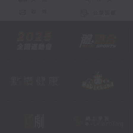
聯 絡
公眾回饋