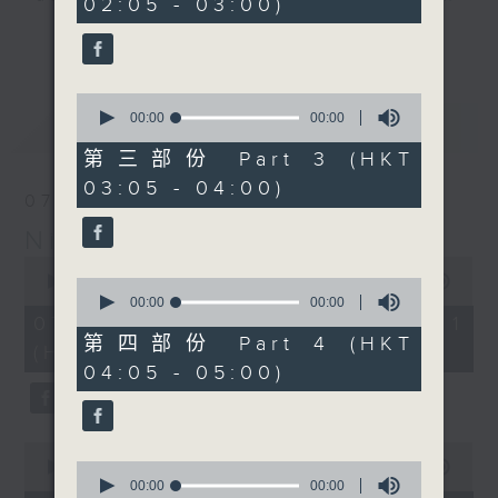
02:05 - 03:00)
you. Enjoy the non-stop mellow
更多...
side of the 70s to the 90s at
first, with some legendary ballads
0
and soft rock hits, which gently
seconds
00:00
00:00
最新
LATEST
grow in pace, moving you towards
of
0
the 2000s and a perfect morning
第三部份 Part 3 (HKT
seconds
mix
03:05 - 04:00)
07/08/2026
Night Music on Radio 3
Seven days a week from 1.05am...
0
only on Radio 3
seconds
00:00
55:00
0
of
seconds
00:00
00:00
55
of
07/08/2026 - 第一部份 Part 1
minutes,
0
第四部份 Part 4 (HKT
(HKT 01:05 - 02:00)
0
seconds
04:05 - 05:00)
seconds
0
seconds
0
00:00
00:00
of
seconds
00:00
00:00