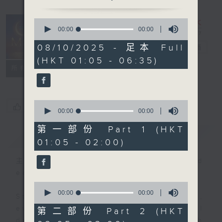
0
seconds
00:00
00:00
Night Music
of
0
08/10/2025 - 足本 Full
on Radio 3
電台直播
seconds
(HKT 01:05 - 06:35)
聯絡
所有集數
0
您喜歡這個節目嗎?
seconds
00:00
00:00
of
0
第一部份 Part 1 (HKT
簡介
GIST
seconds
01:05 - 02:00)
主持人：Music for night owls and
early birds
0
seconds
00:00
00:00
Stay with us throughout the night,
of
0
every night, from 1.05am until
第二部份 Part 2 (HKT
seconds
dawn, as we slowly wake up with