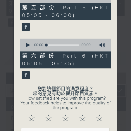
0
of
第二部份 Part 2 (HKT 02:05 -
seconds
0
第五部份 Part 5 (HKT
03:00)
seconds
05:05 - 06:00)
0
seconds
00:00
00:00
of
0
第六部份 Part 6 (HKT
重溫
CATCHUP
seconds
06:05 - 06:35)
07 - 08
2026
您對這個節目的滿意程度？
您的意見有助於提升節目質素。
How satisfied are you with this program?
Your feedback helps to improve the quality of
07/08/2026
the program.
Night Music on Radio 3
☆
☆
☆
☆
☆