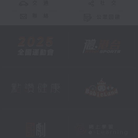
交 通
社 交
聯 絡
公眾回饋