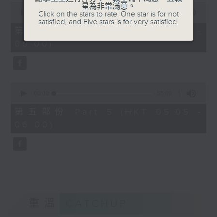
0
星為非常滿意。
seconds
00:00
55:19
Click on the stars to rate: One star is for not
of
satisfied, and Five stars is for very satisfied.
55
第四部份 Part 4 (HKT 04:05 -
minutes,
05:00)
19
seconds
0
seconds
00:00
55:09
of
55
第五部份 Part 5 (HKT 05:05 -
minutes,
06:00)
9
seconds
重溫
CATCHUP