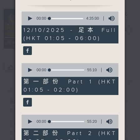
0
seconds
00:00
4:35:00
Night Music
of
4
12/10/2025 - 足本 Full
on Radio 3
電台直播
hours,
(HKT 01:05 - 06:00)
35
聯絡
minutes,
所有集數
0
seconds
0
您喜歡這個節目嗎?
seconds
00:00
55:10
of
55
第一部份 Part 1 (HKT
簡介
GIST
minutes,
01:05 - 02:00)
10
seconds
主持人：Music for night owls and
early birds
0
seconds
00:00
55:20
Stay with us throughout the night,
of
55
every night, from 1.05am until
第二部份 Part 2 (HKT
minutes,
dawn, as we slowly wake up with