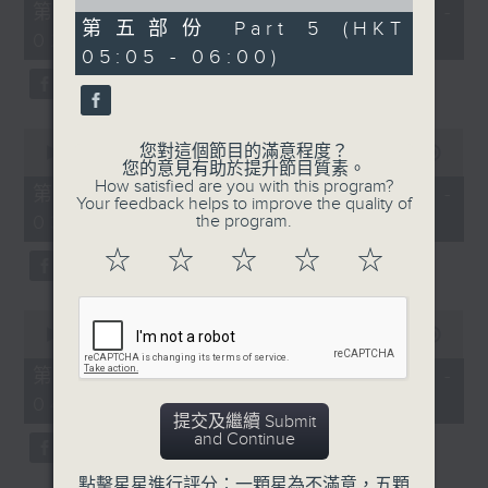
55
of
第一部份 Part 1 (HKT 01:05 -
minutes,
55
第五部份 Part 5 (HKT
02:00)
10
minutes,
05:05 - 06:00)
seconds
10
seconds
0
您對這個節目的滿意程度？
seconds
00:00
55:19
您的意見有助於提升節目質素。
of
How satisfied are you with this program?
55
第二部份 Part 2 (HKT 02:05 -
Your feedback helps to improve the quality of
minutes,
03:00)
the program.
19
seconds
☆
☆
☆
☆
☆
0
seconds
00:00
55:19
of
55
第三部份 Part 3 (HKT 03:05 -
minutes,
04:00)
19
提交及繼續 Submit
seconds
and Continue
點擊星星進行評分：一顆星為不滿意，五顆