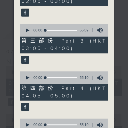
02:05 - 03:00)
20
seconds
you. Enjoy the non-stop mellow
更多...
side of the 70s to the 90s at
first, with some legendary ballads
0
and soft rock hits, which gently
seconds
00:00
55:09
最新
LATEST
grow in pace, moving you towards
of
55
the 2000s and a perfect morning
第三部份 Part 3 (HKT
minutes,
mix
03:05 - 04:00)
9
07/08/2026
seconds
Night Music on Radio 3
Seven days a week from 1.05am...
0
only on Radio 3
seconds
00:00
4:34:59
0
of
seconds
00:00
55:10
4
of
07/08/2026 - 足本 Full (HKT
hours,
55
第四部份 Part 4 (HKT
01:05 - 06:00)
34
minutes,
04:05 - 05:00)
minutes,
10
59
seconds
seconds
0
seconds
0
00:00
55:10
of
seconds
00:00
55:10