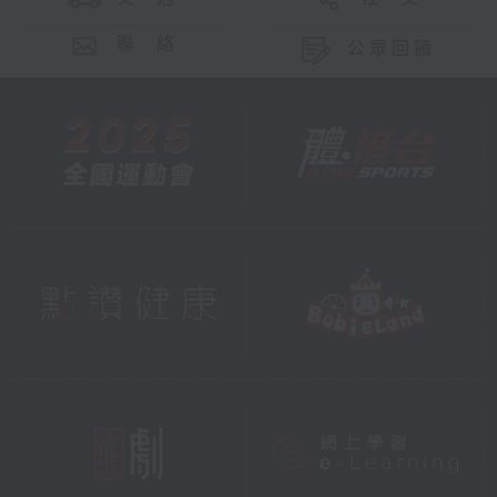
聯 絡
公眾回饋