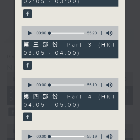
02:05 - 03:00)
9
seconds
you. Enjoy the non-stop mellow
更多...
side of the 70s to the 90s at
first, with some legendary ballads
0
and soft rock hits, which gently
seconds
00:00
55:20
最新
LATEST
grow in pace, moving you towards
of
55
the 2000s and a perfect morning
第三部份 Part 3 (HKT
minutes,
mix
03:05 - 04:00)
20
09/08/2026
seconds
Night Music on Radio 3
Seven days a week from 1.05am...
0
only on Radio 3
seconds
00:00
4:34:59
0
of
seconds
00:00
55:19
4
of
09/08/2026 - 足本 Full (HKT
hours,
55
第四部份 Part 4 (HKT
01:05 - 06:00)
34
minutes,
04:05 - 05:00)
minutes,
19
59
seconds
seconds
0
seconds
0
00:00
55:00
of
seconds
00:00
55:19