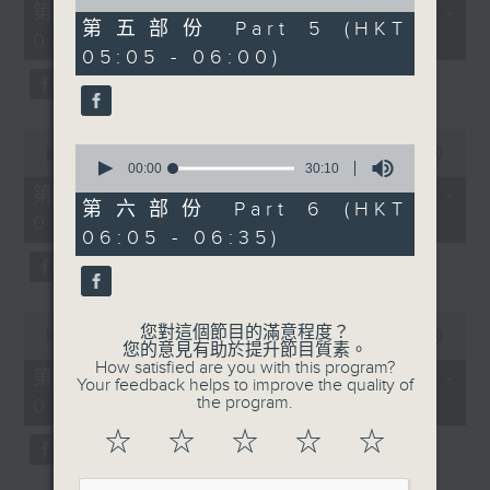
55
of
第一部份 Part 1 (HKT 01:05 -
minutes,
55
第五部份 Part 5 (HKT
02:00)
0
minutes,
05:05 - 06:00)
seconds
19
seconds
0
0
seconds
00:00
55:09
seconds
00:00
30:10
of
of
55
第二部份 Part 2 (HKT 02:05 -
30
minutes,
第六部份 Part 6 (HKT
03:00)
minutes,
9
06:05 - 06:35)
10
seconds
seconds
0
您對這個節目的滿意程度？
seconds
00:00
55:19
您的意見有助於提升節目質素。
of
How satisfied are you with this program?
55
第三部份 Part 3 (HKT 03:05 -
Your feedback helps to improve the quality of
minutes,
the program.
04:00)
19
seconds
☆
☆
☆
☆
☆