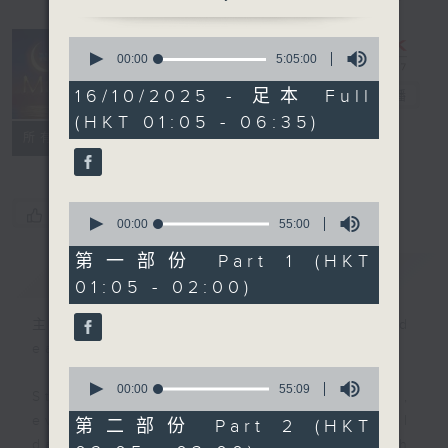
0
seconds
00:00
5:05:00
Night Music
of
5
16/10/2025 - 足本 Full
on Radio 3
電台直播
hours,
(HKT 01:05 - 06:35)
5
聯絡
minutes,
所有集數
0
seconds
0
您喜歡這個節目嗎?
seconds
00:00
55:00
of
55
第一部份 Part 1 (HKT
簡介
GIST
minutes,
01:05 - 02:00)
0
seconds
主持人：Music for night owls and
early birds
0
seconds
00:00
55:09
Stay with us throughout the night,
of
55
every night, from 1.05am until
第二部份 Part 2 (HKT
minutes,
dawn, as we slowly wake up with