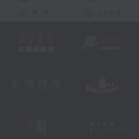
聯 絡
公眾回饋