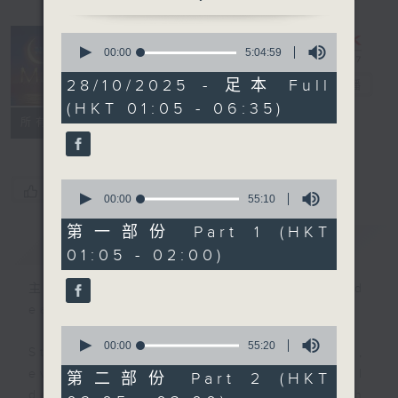
0
seconds
00:00
5:04:59
Night Music
of
5
28/10/2025 - 足本 Full
on Radio 3
電台直播
hours,
(HKT 01:05 - 06:35)
4
聯絡
minutes,
所有集數
59
seconds
0
您喜歡這個節目嗎?
seconds
00:00
55:10
of
55
第一部份 Part 1 (HKT
簡介
GIST
minutes,
01:05 - 02:00)
10
seconds
主持人：Music for night owls and
early birds
0
seconds
00:00
55:20
Stay with us throughout the night,
of
55
every night, from 1.05am until
第二部份 Part 2 (HKT
minutes,
dawn, as we slowly wake up with