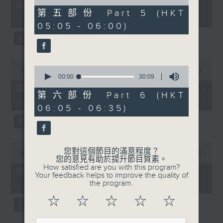
55
of
第一部份 Part 1 (HKT 01:05 -
minutes,
55
第五部份 Part 5 (HKT
02:00)
0
minutes,
05:05 - 06:00)
seconds
20
seconds
0
0
seconds
00:00
55:10
seconds
00:00
30:09
of
of
55
第二部份 Part 2 (HKT 02:05 -
30
minutes,
第六部份 Part 6 (HKT
03:00)
minutes,
10
06:05 - 06:35)
9
seconds
seconds
0
您對這個節目的滿意程度？
seconds
00:00
55:20
您的意見有助於提升節目質素。
of
How satisfied are you with this program?
55
第三部份 Part 3 (HKT 03:05 -
Your feedback helps to improve the quality of
minutes,
the program.
04:00)
20
seconds
☆
☆
☆
☆
☆