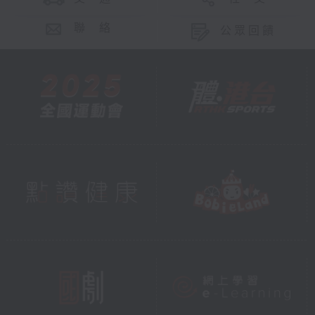
聯 絡
公眾回饋