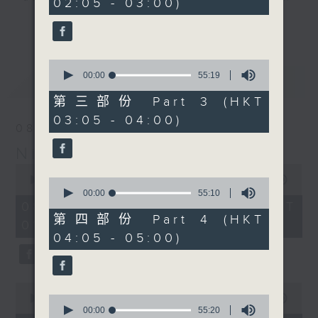
02:05 - 03:00)
20
seconds
you. Enjoy the non-stop mellow
更多...
side of the 70s to the 90s at
first, with some legendary ballads
0
and soft rock hits, which gently
seconds
00:00
55:19
最新
LATEST
grow in pace, moving you towards
of
55
the 2000s and a perfect morning
第三部份 Part 3 (HKT
minutes,
mix
03:05 - 04:00)
19
08/08/2026
seconds
Night Music on Radio 3
Seven days a week from 1.05am...
0
only on Radio 3
seconds
00:00
4:35:00
0
of
seconds
00:00
55:10
4
of
08/08/2026 - 足本 Full (HKT
hours,
55
第四部份 Part 4 (HKT
01:05 - 06:00)
35
minutes,
04:05 - 05:00)
minutes,
10
0
seconds
seconds
0
seconds
0
00:00
55:00
of
seconds
00:00
55:20