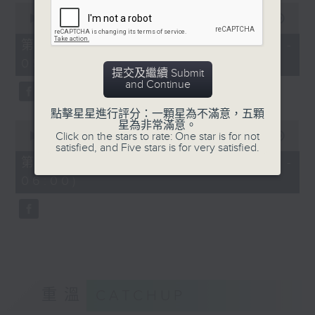
0
seconds
00:00
55:19
of
55
第四部份 Part 4 (HKT 04:05 -
minutes,
05:00)
19
提交及繼續 Submit
seconds
and Continue
點擊星星進行評分：一顆星為不滿意，五顆
0
星為非常滿意。
seconds
Click on the stars to rate: One star is for not
00:00
55:10
of
satisfied, and Five stars is for very satisfied.
55
第五部份 Part 5 (HKT 05:05 -
minutes,
06:00)
10
seconds
重溫
CATCHUP