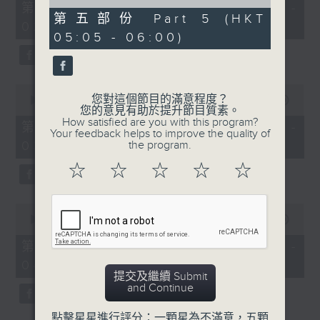
55
of
第一部份 Part 1 (HKT 01:05 -
minutes,
55
第五部份 Part 5 (HKT
02:00)
10
minutes,
05:05 - 06:00)
seconds
9
seconds
0
您對這個節目的滿意程度？
seconds
00:00
55:20
您的意見有助於提升節目質素。
of
How satisfied are you with this program?
55
第二部份 Part 2 (HKT 02:05 -
Your feedback helps to improve the quality of
minutes,
03:00)
the program.
20
seconds
☆
☆
☆
☆
☆
0
seconds
00:00
55:19
of
55
第三部份 Part 3 (HKT 03:05 -
minutes,
04:00)
19
提交及繼續 Submit
seconds
and Continue
點擊星星進行評分：一顆星為不滿意，五顆