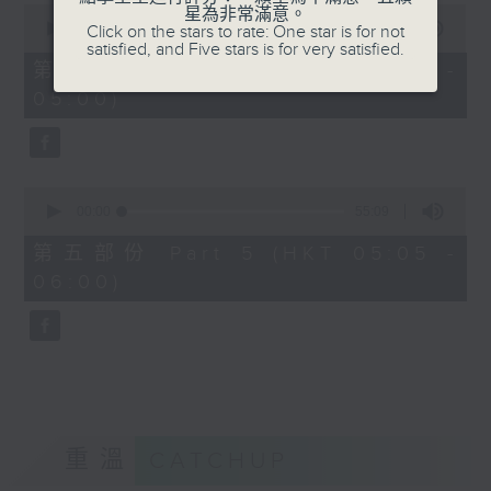
0
星為非常滿意。
seconds
00:00
55:10
Click on the stars to rate: One star is for not
of
satisfied, and Five stars is for very satisfied.
55
第四部份 Part 4 (HKT 04:05 -
minutes,
05:00)
10
seconds
0
seconds
00:00
55:09
of
55
第五部份 Part 5 (HKT 05:05 -
minutes,
06:00)
9
seconds
重溫
CATCHUP