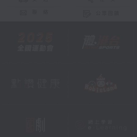
聯 絡
公眾回饋