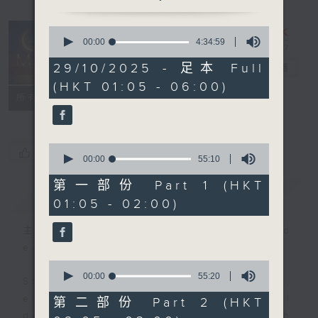
0
seconds
00:00
4:34:59
Night Music
of
4
29/10/2025 - 足本 Full
on Radio 3
電台直播
hours,
(HKT 01:05 - 06:00)
34
聯絡
minutes,
所有集數
59
seconds
0
您喜歡這個節目嗎?
seconds
00:00
55:10
of
55
第一部份 Part 1 (HKT
簡介
GIST
minutes,
01:05 - 02:00)
10
seconds
主持人：Music for night owls and
early birds
0
seconds
00:00
55:20
Stay with us throughout the night,
of
55
every night, from 1.05am until
第二部份 Part 2 (HKT
minutes,
dawn, as we slowly wake up with