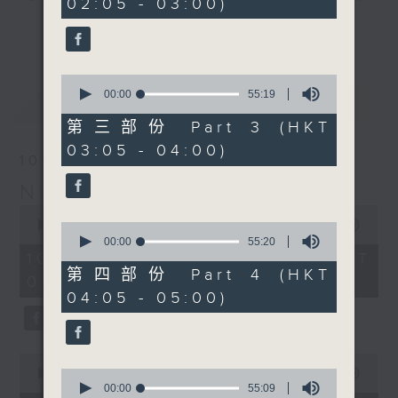
02:05 - 03:00)
20
seconds
you. Enjoy the non-stop mellow
更多...
side of the 70s to the 90s at
first, with some legendary ballads
0
and soft rock hits, which gently
seconds
00:00
55:19
最新
LATEST
grow in pace, moving you towards
of
55
the 2000s and a perfect morning
第三部份 Part 3 (HKT
minutes,
mix
03:05 - 04:00)
19
10/08/2026
seconds
Night Music on Radio 3
Seven days a week from 1.05am...
0
only on Radio 3
seconds
00:00
4:34:59
0
of
seconds
00:00
55:20
4
of
10/08/2026 - 足本 Full (HKT
hours,
55
第四部份 Part 4 (HKT
01:05 - 06:00)
34
minutes,
04:05 - 05:00)
minutes,
20
59
seconds
seconds
0
seconds
0
00:00
55:10
of
seconds
00:00
55:09