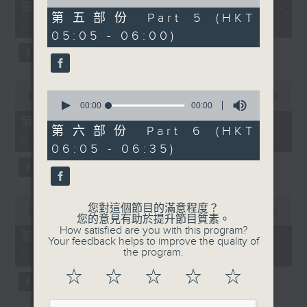
55
of
第一部份 Part 1 (HKT 01:05 -
minutes,
0
第五部份 Part 5 (HKT
02:00)
10
seconds
05:05 - 06:00)
seconds
0
0
seconds
00:00
55:19
seconds
00:00
00:00
of
of
55
第二部份 Part 2 (HKT 02:05 -
0
minutes,
第六部份 Part 6 (HKT
03:00)
seconds
19
06:05 - 06:35)
seconds
0
您對這個節目的滿意程度？
seconds
00:00
55:10
您的意見有助於提升節目質素。
of
How satisfied are you with this program?
55
第三部份 Part 3 (HKT 03:05 -
Your feedback helps to improve the quality of
minutes,
the program.
04:00)
10
seconds
☆
☆
☆
☆
☆