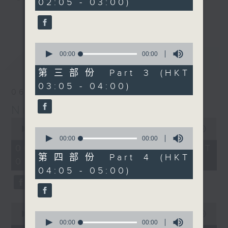
02:05 - 03:00)
you. Enjoy the non-stop mellow
更多...
side of the 70s to the 90s at
first, with some legendary ballads
0
and soft rock hits, which gently
seconds
00:00
00:00
最新
LATEST
grow in pace, moving you towards
of
0
the 2000s and a perfect morning
第三部份 Part 3 (HKT
seconds
mix
03:05 - 04:00)
06/08/2026
Night Music on Radio 3
Seven days a week from 1.05am...
0
only on Radio 3
seconds
00:00
4:34:59
0
of
seconds
00:00
00:00
4
of
06/08/2026 - 足本 Full (HKT
hours,
0
第四部份 Part 4 (HKT
01:05 - 06:00)
34
seconds
04:05 - 05:00)
minutes,
59
seconds
0
seconds
0
00:00
55:10
of
seconds
00:00
00:00