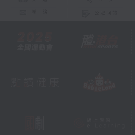
聯 絡
公眾回饋