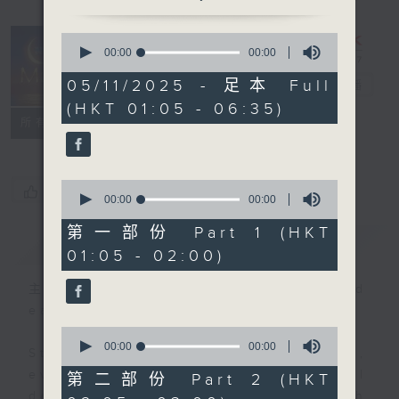
0
seconds
00:00
00:00
Night Music
of
0
05/11/2025 - 足本 Full
on Radio 3
電台直播
seconds
(HKT 01:05 - 06:35)
聯絡
所有集數
0
您喜歡這個節目嗎?
seconds
00:00
00:00
of
0
第一部份 Part 1 (HKT
簡介
GIST
seconds
01:05 - 02:00)
主持人：Music for night owls and
early birds
0
seconds
00:00
00:00
Stay with us throughout the night,
of
0
every night, from 1.05am until
第二部份 Part 2 (HKT
seconds
dawn, as we slowly wake up with