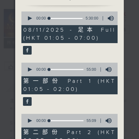
0
seconds
00:00
5:30:00
Night Music
of
5
08/11/2025 - 足本 Full
on Radio 3
電台直播
hours,
(HKT 01:05 - 07:00)
30
聯絡
minutes,
所有集數
0
seconds
0
您喜歡這個節目嗎?
seconds
00:00
55:00
of
55
第一部份 Part 1 (HKT
簡介
GIST
minutes,
01:05 - 02:00)
0
seconds
主持人：Music for night owls and
early birds
0
seconds
00:00
55:09
Stay with us throughout the night,
of
55
every night, from 1.05am until
第二部份 Part 2 (HKT
minutes,
dawn, as we slowly wake up with