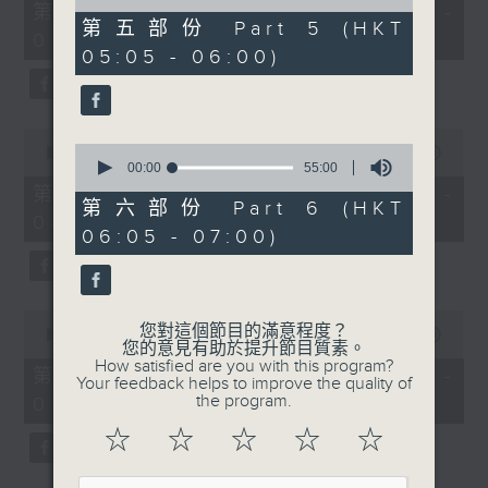
55
of
第二部份 Part 2 (HKT 02:05 -
minutes,
55
第五部份 Part 5 (HKT
03:00)
0
minutes,
05:05 - 06:00)
seconds
19
seconds
0
0
seconds
00:00
55:00
seconds
00:00
55:00
of
of
55
第三部份 Part 3 (HKT 03:05 -
55
minutes,
第六部份 Part 6 (HKT
04:00)
minutes,
0
06:05 - 07:00)
0
seconds
seconds
0
您對這個節目的滿意程度？
seconds
00:00
54:59
您的意見有助於提升節目質素。
of
How satisfied are you with this program?
54
第四部份 Part 4 (HKT 04:05 -
Your feedback helps to improve the quality of
minutes,
the program.
05:00)
59
seconds
☆
☆
☆
☆
☆