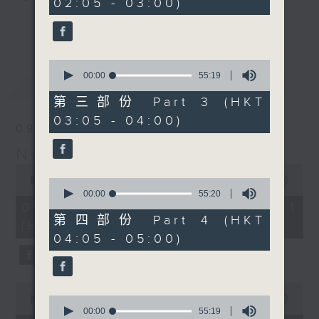
02:05 - 03:00)
9
seconds
you. Enjoy the non-stop mellow
更多...
side of the 70s to the 90s at
first, with some legendary ballads
0
and soft rock hits, which gently
seconds
00:00
55:19
最新
LATEST
grow in pace, moving you towards
of
55
the 2000s and a perfect morning
第三部份 Part 3 (HKT
minutes,
mix
03:05 - 04:00)
19
09/08/2026
seconds
Night Music on Radio 3
Seven days a week from 1.05am...
0
only on Radio 3
seconds
00:00
54:59
0
of
seconds
00:00
55:20
54
of
09/08/2026 - 第一部份 Part 1
minutes,
55
第四部份 Part 4 (HKT
(HKT 01:05 - 02:00)
59
minutes,
04:05 - 05:00)
seconds
20
seconds
0
seconds
0
00:00
55:00
of
seconds
00:00
55:19