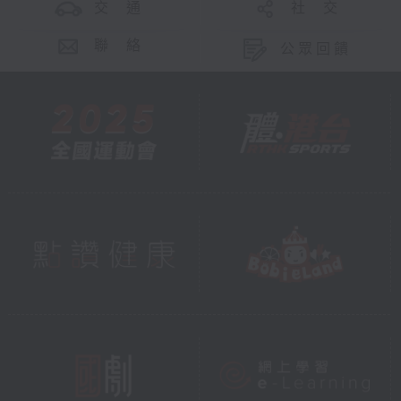
交 通
社 交
聯 絡
公眾回饋