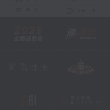
聯 絡
公眾回饋