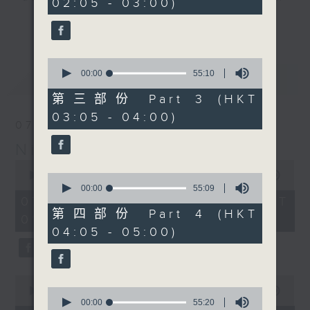
02:05 - 03:00)
20
seconds
you. Enjoy the non-stop mellow
更多...
side of the 70s to the 90s at
first, with some legendary ballads
0
and soft rock hits, which gently
seconds
00:00
55:10
最新
LATEST
grow in pace, moving you towards
of
55
the 2000s and a perfect morning
第三部份 Part 3 (HKT
minutes,
mix
03:05 - 04:00)
10
07/08/2026
seconds
Night Music on Radio 3
Seven days a week from 1.05am...
0
only on Radio 3
seconds
00:00
4:34:59
0
of
seconds
00:00
55:09
4
of
07/08/2026 - 足本 Full (HKT
hours,
55
第四部份 Part 4 (HKT
01:05 - 06:00)
34
minutes,
04:05 - 05:00)
minutes,
9
59
seconds
seconds
0
seconds
0
00:00
55:10
of
seconds
00:00
55:20