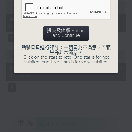
0
seconds
00:00
55:19
of
55
第四部份 Part 4 (HKT 04:05 -
minutes,
05:00)
19
提交及繼續 Submit
seconds
and Continue
點擊星星進行評分：一顆星為不滿意，五顆
0
星為非常滿意。
seconds
Click on the stars to rate: One star is for not
00:00
55:09
of
satisfied, and Five stars is for very satisfied.
55
第五部份 Part 5 (HKT 05:05 -
minutes,
06:00)
9
seconds
重溫
CATCHUP