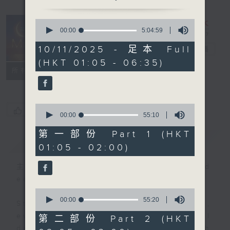
0
seconds
00:00
5:04:59
Night Music
of
5
10/11/2025 - 足本 Full
on Radio 3
電台直播
hours,
(HKT 01:05 - 06:35)
4
聯絡
minutes,
所有集數
59
seconds
0
您喜歡這個節目嗎?
seconds
00:00
55:10
of
55
第一部份 Part 1 (HKT
簡介
GIST
minutes,
01:05 - 02:00)
10
seconds
主持人：Music for night owls and
early birds
0
seconds
00:00
55:20
Stay with us throughout the night,
of
55
every night, from 1.05am until
第二部份 Part 2 (HKT
minutes,
dawn, as we slowly wake up with