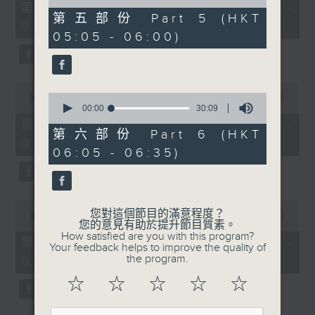
55
of
第一部份 Part 1 (HKT 01:05 -
minutes,
55
第五部份 Part 5 (HKT
02:00)
10
minutes,
05:05 - 06:00)
seconds
20
seconds
0
0
seconds
00:00
55:19
seconds
00:00
30:09
of
of
55
第二部份 Part 2 (HKT 02:05 -
30
minutes,
第六部份 Part 6 (HKT
03:00)
minutes,
19
06:05 - 06:35)
9
seconds
seconds
0
您對這個節目的滿意程度？
seconds
00:00
55:19
您的意見有助於提升節目質素。
of
How satisfied are you with this program?
55
第三部份 Part 3 (HKT 03:05 -
Your feedback helps to improve the quality of
minutes,
the program.
04:00)
19
seconds
☆
☆
☆
☆
☆