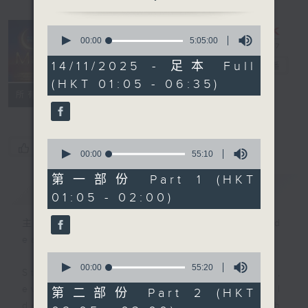
0
seconds
00:00
5:05:00
Night Music
of
5
14/11/2025 - 足本 Full
on Radio 3
電台直播
hours,
(HKT 01:05 - 06:35)
5
聯絡
minutes,
所有集數
0
seconds
0
您喜歡這個節目嗎?
seconds
00:00
55:10
of
55
第一部份 Part 1 (HKT
簡介
GIST
minutes,
01:05 - 02:00)
10
seconds
主持人：Music for night owls and
early birds
0
seconds
00:00
55:20
Stay with us throughout the night,
of
55
every night, from 1.05am until
第二部份 Part 2 (HKT
minutes,
dawn, as we slowly wake up with