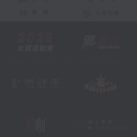
聯 絡
公眾回饋