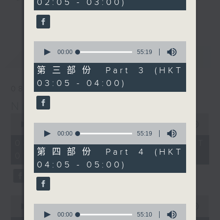
02:05 - 03:00)
20
seconds
you. Enjoy the non-stop mellow
更多...
side of the 70s to the 90s at
first, with some legendary ballads
0
and soft rock hits, which gently
seconds
00:00
55:19
最新
LATEST
grow in pace, moving you towards
of
55
the 2000s and a perfect morning
第三部份 Part 3 (HKT
minutes,
mix
03:05 - 04:00)
19
08/08/2026
seconds
Night Music on Radio 3
Seven days a week from 1.05am...
0
only on Radio 3
seconds
00:00
4:35:00
0
of
seconds
00:00
55:19
4
of
08/08/2026 - 足本 Full (HKT
hours,
55
第四部份 Part 4 (HKT
01:05 - 06:00)
35
minutes,
04:05 - 05:00)
minutes,
19
0
seconds
seconds
0
seconds
0
00:00
55:00
of
seconds
00:00
55:10