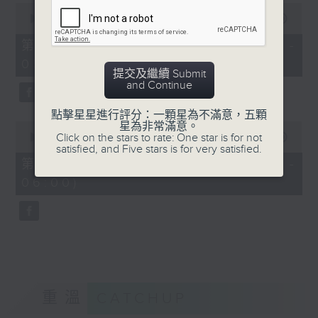
0
seconds
00:00
55:19
of
55
第四部份 Part 4 (HKT 04:05 -
minutes,
05:00)
19
提交及繼續 Submit
seconds
and Continue
點擊星星進行評分：一顆星為不滿意，五顆
0
星為非常滿意。
seconds
Click on the stars to rate: One star is for not
00:00
55:10
of
satisfied, and Five stars is for very satisfied.
55
第五部份 Part 5 (HKT 05:05 -
minutes,
06:00)
10
seconds
重溫
CATCHUP