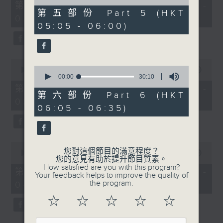
55
of
第一部份 Part 1 (HKT 01:05 -
minutes,
55
第五部份 Part 5 (HKT
02:00)
0
minutes,
05:05 - 06:00)
seconds
10
seconds
0
0
seconds
00:00
55:10
seconds
00:00
30:10
of
of
55
第二部份 Part 2 (HKT 02:05 -
30
minutes,
第六部份 Part 6 (HKT
03:00)
minutes,
10
06:05 - 06:35)
10
seconds
seconds
0
您對這個節目的滿意程度？
seconds
00:00
55:20
您的意見有助於提升節目質素。
of
How satisfied are you with this program?
55
第三部份 Part 3 (HKT 03:05 -
Your feedback helps to improve the quality of
minutes,
the program.
04:00)
20
seconds
☆
☆
☆
☆
☆