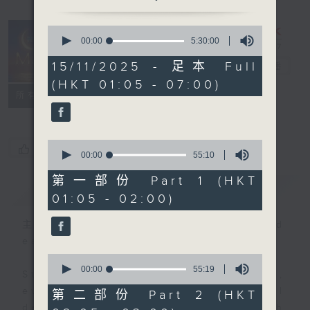
0
seconds
00:00
5:30:00
Night Music
of
5
15/11/2025 - 足本 Full
on Radio 3
電台直播
hours,
(HKT 01:05 - 07:00)
30
聯絡
minutes,
所有集數
0
seconds
0
您喜歡這個節目嗎?
seconds
00:00
55:10
of
55
第一部份 Part 1 (HKT
簡介
GIST
minutes,
01:05 - 02:00)
10
seconds
主持人：Music for night owls and
early birds
0
seconds
00:00
55:19
Stay with us throughout the night,
of
55
every night, from 1.05am until
第二部份 Part 2 (HKT
minutes,
dawn, as we slowly wake up with