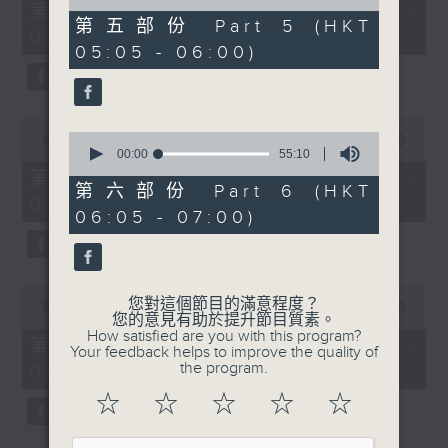
55
of
第一部份 Part 1 (HKT 01:05 -
minutes,
55
第五部份 Part 5 (HKT
02:00)
10
minutes,
05:05 - 06:00)
seconds
20
seconds
0
0
seconds
00:00
55:19
seconds
00:00
55:10
of
of
55
第二部份 Part 2 (HKT 02:05 -
55
minutes,
第六部份 Part 6 (HKT
03:00)
minutes,
19
06:05 - 07:00)
10
seconds
seconds
0
您對這個節目的滿意程度？
seconds
00:00
55:19
您的意見有助於提升節目質素。
of
How satisfied are you with this program?
55
第三部份 Part 3 (HKT 03:05 -
Your feedback helps to improve the quality of
minutes,
the program.
04:00)
19
seconds
☆
☆
☆
☆
☆