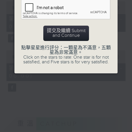
0
seconds
00:00
55:19
of
55
第四部份 Part 4 (HKT 04:05 -
minutes,
05:00)
19
提交及繼續 Submit
seconds
and Continue
點擊星星進行評分：一顆星為不滿意，五顆
0
星為非常滿意。
seconds
Click on the stars to rate: One star is for not
00:00
55:09
of
satisfied, and Five stars is for very satisfied.
55
第五部份 Part 5 (HKT 05:05 -
minutes,
06:00)
9
seconds
重溫
CATCHUP