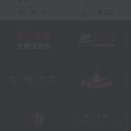
聯 絡
公眾回饋