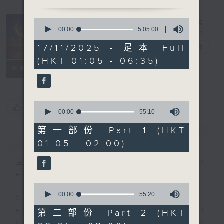
0
seconds
00:00
5:05:00
Night Music
of
5
17/11/2025 - 足本 Full
on Radio 3
電台直播
hours,
(HKT 01:05 - 06:35)
5
聯絡
minutes,
所有集數
0
seconds
0
您喜歡這個節目嗎?
seconds
00:00
55:10
of
55
第一部份 Part 1 (HKT
簡介
GIST
minutes,
01:05 - 02:00)
10
seconds
主持人：Music for night owls and
early birds
0
seconds
00:00
55:20
Stay with us throughout the night,
of
55
every night, from 1.05am until
第二部份 Part 2 (HKT
minutes,
dawn, as we slowly wake up with