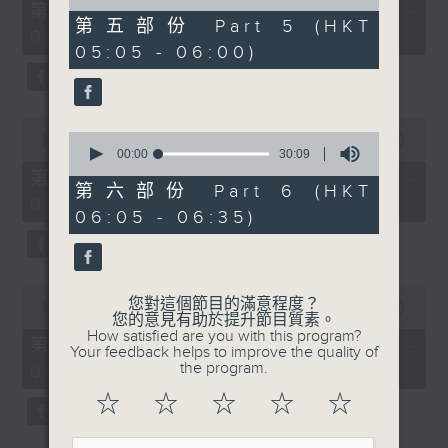
55
of
第一部份 Part 1 (HKT 01:05 -
minutes,
55
第五部份 Part 5 (HKT
02:00)
10
minutes,
05:05 - 06:00)
seconds
19
seconds
0
0
seconds
00:00
55:19
seconds
00:00
30:09
of
of
55
第二部份 Part 2 (HKT 02:05 -
30
minutes,
第六部份 Part 6 (HKT
03:00)
minutes,
19
06:05 - 06:35)
9
seconds
seconds
0
您對這個節目的滿意程度？
seconds
00:00
55:10
您的意見有助於提升節目質素。
of
How satisfied are you with this program?
55
第三部份 Part 3 (HKT 03:05 -
Your feedback helps to improve the quality of
minutes,
the program.
04:00)
10
seconds
☆
☆
☆
☆
☆