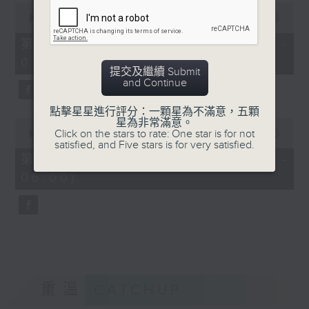
0
seconds
00:00
55:09
of
55
第四部份 Part 4 (HKT 04:05 -
minutes,
05:00)
9
提交及繼續 Submit
seconds
and Continue
點擊星星進行評分：一顆星為不滿意，五顆
0
星為非常滿意。
seconds
Click on the stars to rate: One star is for not
00:00
55:09
of
satisfied, and Five stars is for very satisfied.
55
第五部份 Part 5 (HKT 05:05 -
minutes,
06:00)
9
seconds
重溫
CATCHUP