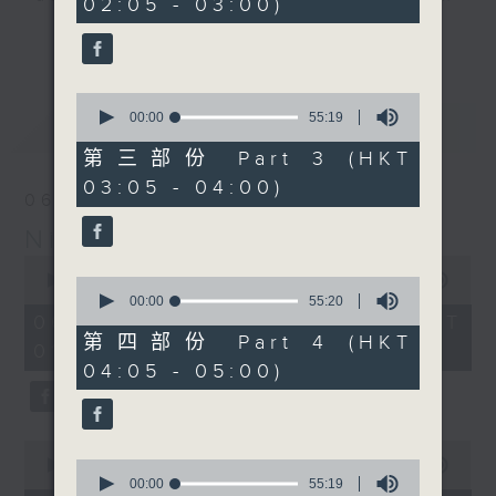
02:05 - 03:00)
20
seconds
you. Enjoy the non-stop mellow
更多...
side of the 70s to the 90s at
first, with some legendary ballads
0
and soft rock hits, which gently
seconds
00:00
55:19
最新
LATEST
grow in pace, moving you towards
of
55
the 2000s and a perfect morning
第三部份 Part 3 (HKT
minutes,
mix
03:05 - 04:00)
19
06/08/2026
seconds
Night Music on Radio 3
Seven days a week from 1.05am...
0
only on Radio 3
seconds
00:00
4:34:59
0
of
seconds
00:00
55:20
4
of
06/08/2026 - 足本 Full (HKT
hours,
55
第四部份 Part 4 (HKT
01:05 - 06:00)
34
minutes,
04:05 - 05:00)
minutes,
20
59
seconds
seconds
0
seconds
0
00:00
55:10
of
seconds
00:00
55:19