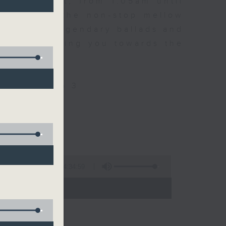
every night, from 1.05am until
ou. Enjoy the non-stop mellow
 with some legendary ballads and
n pace, moving you towards the
ly on Radio 3
4:34:59
 - 06:00)