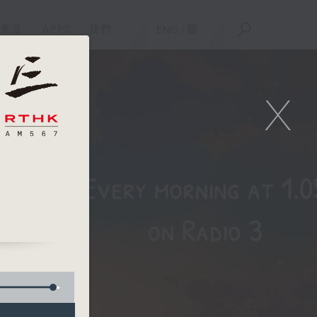
重溫
APPS
我們
ENG
/
簡
X