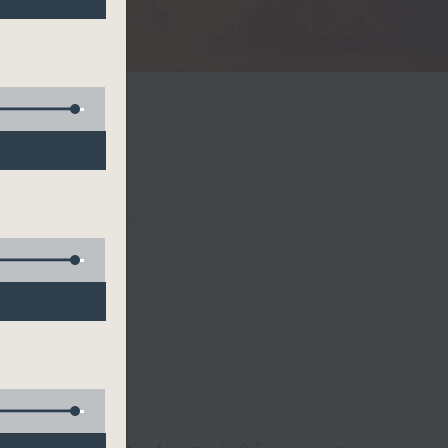
Radio 3
 birds