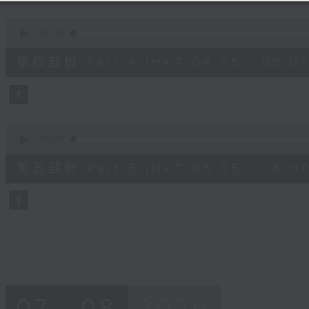
0
seconds
00:00
of
55
第四部份 Part 4 (HKT 04:05 - 05:00
minutes,
9
seconds
Volume
90%
0
seconds
00:00
of
55
第五部份 Part 5 (HKT 05:05 - 06:00
minutes,
9
seconds
Volume
90%
07 - 08
2026