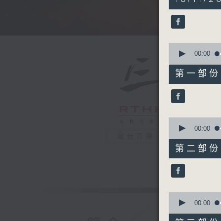
hours,
4
minutes,
59
seconds
90%
0
seconds
00:00
of
55
第一部份 P
minutes,
10
seconds
90%
0
seconds
00:00
of
電台直播
55
第二部份 P
minutes,
20
seconds
90%
0
seconds
00:00
of
55