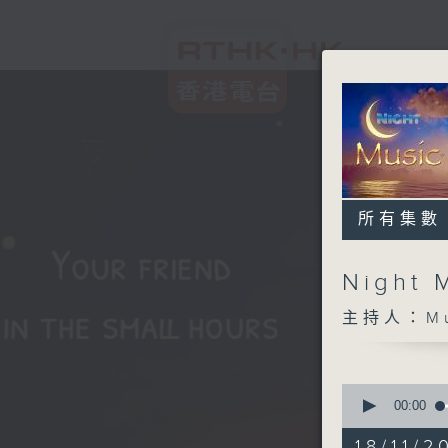
所有集數
Night 
主持人：Musi
0
seconds
00:00
of
5
18/11/2