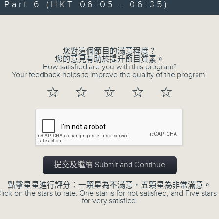
art 6 (HKT 06:05 - 06:35)
90%
0
seconds
00:00
Volume
of
55
第一部份 Part 1 (HKT 01:05 - 02:00
minutes,
10
您對這個節目的滿意程度？
seconds
Volume
您的意見有助於提升節目質素。
90%
How satisfied are you with this program?
Your feedback helps to improve the quality of the program.
0
☆
☆
☆
☆
☆
seconds
00:00
of
55
第二部份 Part 2 (HKT 02:05 - 03:00
minutes,
19
seconds
Volume
90%
0
提交及繼續 Submit and Continue
seconds
00:00
of
55
點擊星星進行評分：一顆星為不滿意，五顆星為非常滿意。
第三部份 Part 3 (HKT 03:05 - 04:00
minutes,
lick on the stars to rate: One star is for not satisfied, and Five stars 
10
for very satisfied.
seconds
Volume
90%