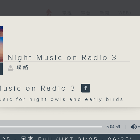
電視
電台
新聞
WEB+
Night Music on Radio 3
聯絡
Music on Radio 3
c for night owls and early birds
5:04:59
025 - 足本 Full (HKT 01:05 - 06:35)