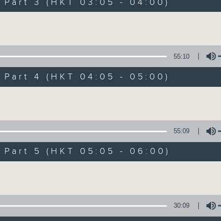
Stay with us throughout the night, 
art 3 (HKT 03:05 - 04:00)
dawn, as we slowly wake up with y
Volume
side of the 70s to the 90s at first,
soft rock hits, which gently grow i
2000s and a perfect morning mix
55:10
art 4 (HKT 04:05 - 05:00)
Seven days a week from 1.05am... on
Volume
06/08/2026
55:09
Night Music on Radio 3
art 5 (HKT 05:05 - 06:00)
0
seconds
00:00
Volume
of
4
06/08/2026 - 足本 Full (HKT 01:05
hours,
34
minutes,
30:09
59
seconds
Volume