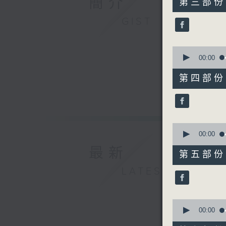
簡介
第三部份 P
minutes,
10
GIST
seconds
90%
0
seconds
00:00
of
55
第四部份 P
minutes,
10
seconds
90%
0
seconds
00:00
of
最新
55
第五部份 P
minutes,
9
LATEST
seconds
90%
0
seconds
00:00
of