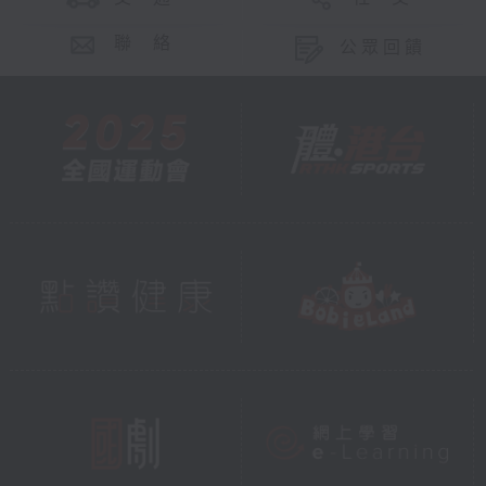
聯 絡
公眾回饋