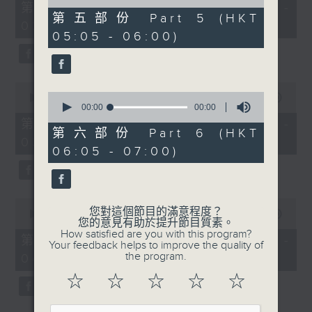
55
of
第一部份 Part 1 (HKT 01:05 -
minutes,
0
第五部份 Part 5 (HKT
02:00)
0
seconds
05:05 - 06:00)
seconds
0
0
seconds
00:00
55:09
seconds
00:00
00:00
of
of
55
第二部份 Part 2 (HKT 02:05 -
0
minutes,
第六部份 Part 6 (HKT
03:00)
seconds
9
06:05 - 07:00)
seconds
0
您對這個節目的滿意程度？
seconds
00:00
55:19
您的意見有助於提升節目質素。
of
How satisfied are you with this program?
55
第三部份 Part 3 (HKT 03:05 -
Your feedback helps to improve the quality of
minutes,
the program.
04:00)
19
seconds
☆
☆
☆
☆
☆