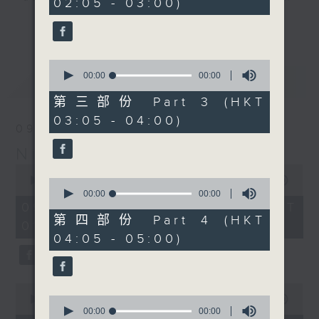
02:05 - 03:00)
you. Enjoy the non-stop mellow
更多...
side of the 70s to the 90s at
first, with some legendary ballads
0
and soft rock hits, which gently
seconds
00:00
00:00
最新
LATEST
grow in pace, moving you towards
of
0
the 2000s and a perfect morning
第三部份 Part 3 (HKT
seconds
mix
03:05 - 04:00)
09/08/2026
Night Music on Radio 3
Seven days a week from 1.05am...
0
only on Radio 3
seconds
00:00
4:34:59
0
of
seconds
00:00
00:00
4
of
09/08/2026 - 足本 Full (HKT
hours,
0
第四部份 Part 4 (HKT
01:05 - 06:00)
34
seconds
04:05 - 05:00)
minutes,
59
seconds
0
seconds
0
00:00
55:00
of
seconds
00:00
00:00