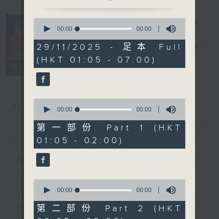
0
seconds
00:00
00:00
Night Music
of
0
29/11/2025 - 足本 Full
on Radio 3
電台直播
seconds
(HKT 01:05 - 07:00)
聯絡
所有集數
0
您喜歡這個節目嗎?
seconds
00:00
00:00
of
0
第一部份 Part 1 (HKT
簡介
GIST
seconds
01:05 - 02:00)
主持人：Music for night owls and
early birds
0
seconds
00:00
00:00
Stay with us throughout the night,
of
0
every night, from 1.05am until
第二部份 Part 2 (HKT
seconds
dawn, as we slowly wake up with