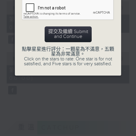
0
seconds
00:00
55:19
of
55
第四部份 Part 4 (HKT 04:05 -
minutes,
05:00)
19
提交及繼續 Submit
seconds
and Continue
點擊星星進行評分：一顆星為不滿意，五顆
0
星為非常滿意。
seconds
Click on the stars to rate: One star is for not
00:00
55:09
of
satisfied, and Five stars is for very satisfied.
55
第五部份 Part 5 (HKT 05:05 -
minutes,
06:00)
9
seconds
重溫
CATCHUP