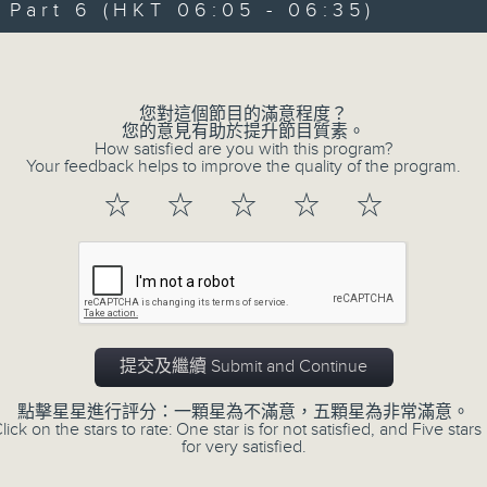
art 6 (HKT 06:05 - 06:35)
90%
0
seconds
00:00
Volume
of
55
第一部份 Part 1 (HKT 01:05 - 02:00
minutes,
0
您對這個節目的滿意程度？
seconds
Volume
您的意見有助於提升節目質素。
90%
How satisfied are you with this program?
Your feedback helps to improve the quality of the program.
0
☆
☆
☆
☆
☆
seconds
00:00
of
55
第二部份 Part 2 (HKT 02:05 - 03:00
minutes,
10
seconds
Volume
90%
0
提交及繼續 Submit and Continue
seconds
00:00
of
55
點擊星星進行評分：一顆星為不滿意，五顆星為非常滿意。
第三部份 Part 3 (HKT 03:05 - 04:00
minutes,
lick on the stars to rate: One star is for not satisfied, and Five stars 
20
for very satisfied.
seconds
Volume
90%