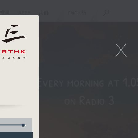
重溫
APPS
我們
ENG
/
簡
X