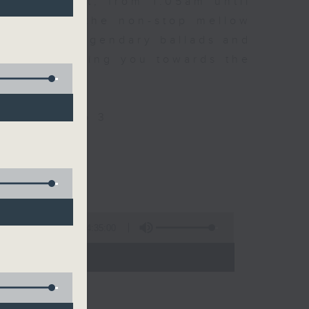
every night, from 1.05am until
ou. Enjoy the non-stop mellow
 with some legendary ballads and
n pace, moving you towards the
ly on Radio 3
4:35:00
 - 06:00)