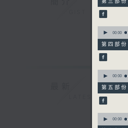
簡介
第三部份 P
minutes,
19
GIST
seconds
90%
0
seconds
00:00
of
55
第四部份 P
minutes,
10
seconds
90%
0
seconds
00:00
of
最新
55
第五部份 P
minutes,
9
LATEST
seconds
90%
0
seconds
00:00
of