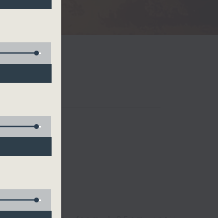
Radio 3
 birds