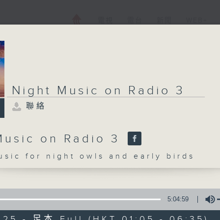
電視
電台
新聞
WEB+
Night Music on Radio 3
聯絡
Music on Radio 3
c for night owls and early birds
5:04:59
025 - 足本 Full (HKT 01:05 - 06:35)