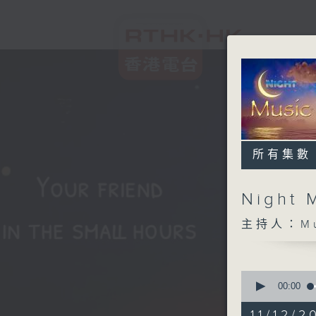
所有集數
Night 
主持人：Musi
0
seconds
00:00
of
5
11/12/2