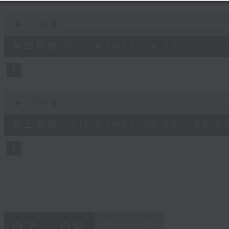
0
seconds
00:00
of
55
第四部份 Part 4 (HKT 04:05 - 05:00
minutes,
19
seconds
Volume
90%
0
seconds
00:00
of
55
第五部份 Part 5 (HKT 05:05 - 06:00
minutes,
10
seconds
Volume
90%
07 - 08
2026