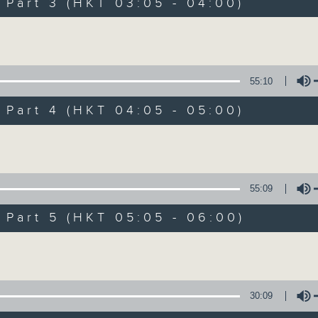
Stay with us throughout the night, 
art 3 (HKT 03:05 - 04:00)
dawn, as we slowly wake up with y
Volume
side of the 70s to the 90s at first,
soft rock hits, which gently grow i
2000s and a perfect morning mix
55:10
art 4 (HKT 04:05 - 05:00)
Seven days a week from 1.05am... on
Volume
08/08/2026
55:09
Night Music on Radio 3
art 5 (HKT 05:05 - 06:00)
0
seconds
00:00
Volume
of
4
08/08/2026 - 足本 Full (HKT 01:05
hours,
35
minutes,
30:09
0
seconds
Volume