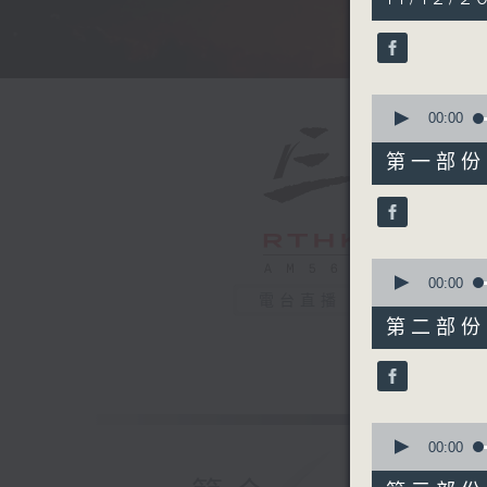
hours,
4
minutes,
59
seconds
90%
0
seconds
00:00
of
55
第一部份 P
minutes,
10
seconds
90%
0
seconds
00:00
of
電台直播
55
第二部份 P
minutes,
20
seconds
90%
0
seconds
00:00
of
55