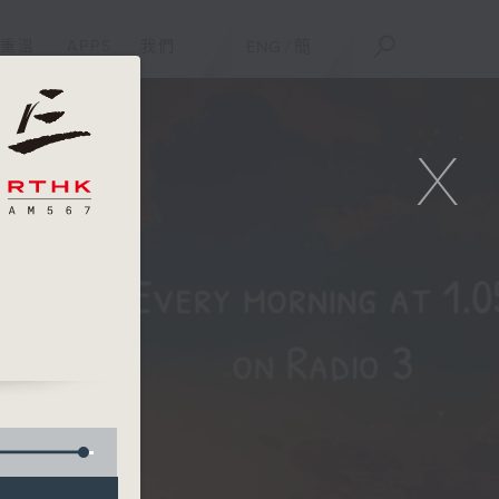
重溫
APPS
我們
ENG
/
簡
X