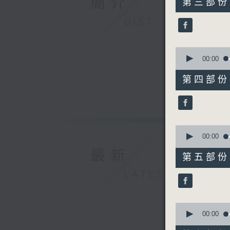
簡介
第三部份 P
minutes,
10
GIST
seconds
90%
0
seconds
00:00
of
55
第四部份 P
minutes,
9
seconds
90%
0
seconds
00:00
of
最新
55
第五部份 P
minutes,
9
LATEST
seconds
90%
0
seconds
00:00
of