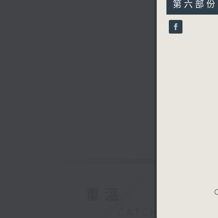
55
第六部份 P
minutes,
10
seconds
90%
重溫
C
CATCHUP