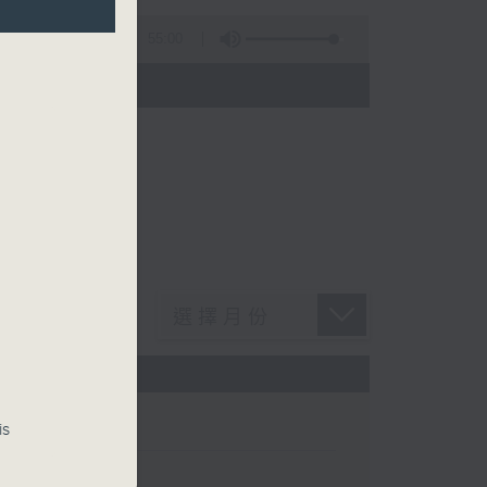
55:00
)
is