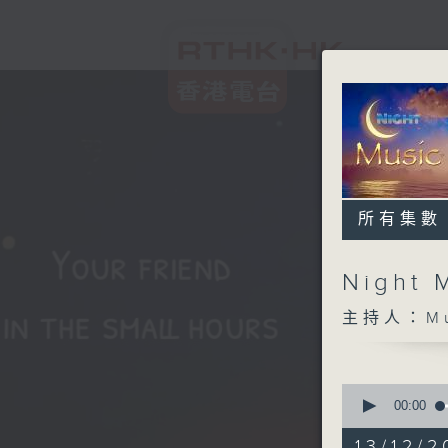
所有集數
Night 
主持人：Musi
0
seconds
00:00
of
5
13/12/2