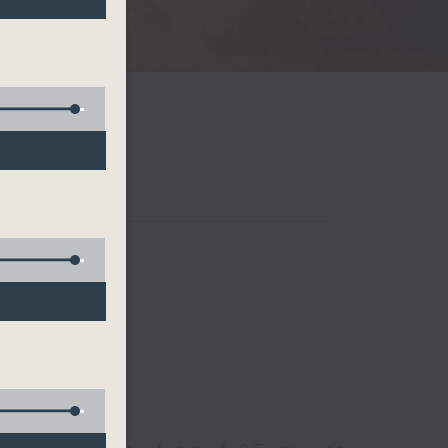
Radio 3
 birds