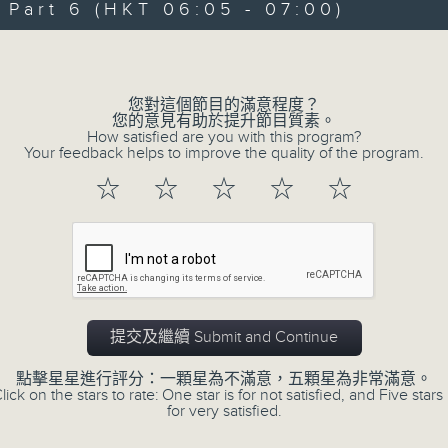
art 6 (HKT 06:05 - 07:00)
0
seconds
00:00
Volume
of
55
第二部份 Part 2 (HKT 02:05 - 03:00
minutes,
0
您對這個節目的滿意程度？
seconds
Volume
您的意見有助於提升節目質素。
90%
How satisfied are you with this program?
Your feedback helps to improve the quality of the program.
☆
☆
☆
☆
☆
07 - 08
2026
提交及繼續 Submit and Continue
07/08/2026
點擊星星進行評分：一顆星為不滿意，五顆星為非常滿意。
Night Music on Radio 3
lick on the stars to rate: One star is for not satisfied, and Five stars 
for very satisfied.
第一部份 Part 1 (HKT 01:05 - 02:00)