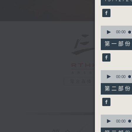
hours,
30
minutes,
0
seconds
90%
0
seconds
00:00
of
55
第一部份 P
minutes,
10
seconds
90%
0
seconds
00:00
of
電台直播
55
第二部份 P
minutes,
20
seconds
90%
0
seconds
00:00
of
55