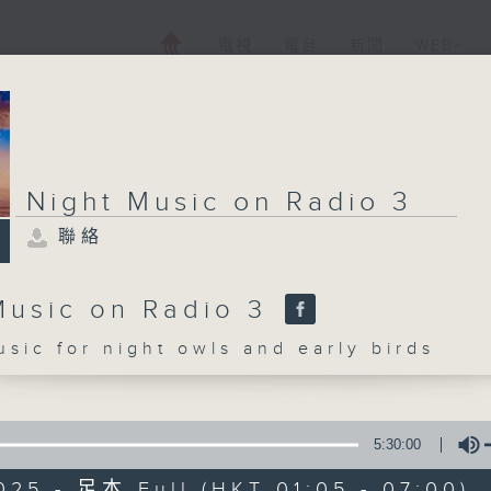
電視
電台
新聞
WEB+
Night Music on Radio 3
聯絡
Music on Radio 3
c for night owls and early birds
5:30:00
025 - 足本 Full (HKT 01:05 - 07:00)