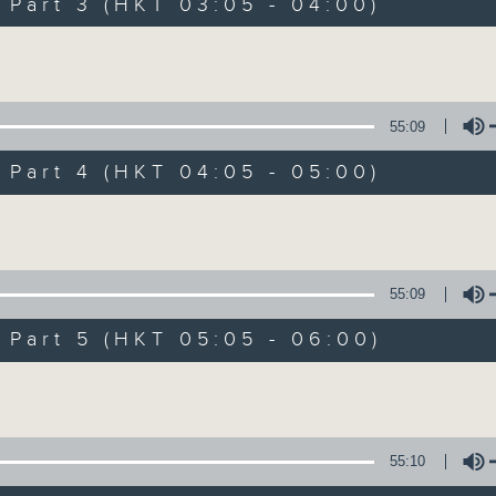
Stay with us throughout the night, 
art 3 (HKT 03:05 - 04:00)
dawn, as we slowly wake up with y
Volume
side of the 70s to the 90s at first,
soft rock hits, which gently grow i
2000s and a perfect morning mix
55:09
art 4 (HKT 04:05 - 05:00)
Seven days a week from 1.05am... on
Volume
07/08/2026
55:09
Night Music on Radio 3
art 5 (HKT 05:05 - 06:00)
0
seconds
00:00
Volume
of
55
07/08/2026 - 第一部份 Part 1 (HKT 0
minutes,
0
seconds
Volume
55:10
90%