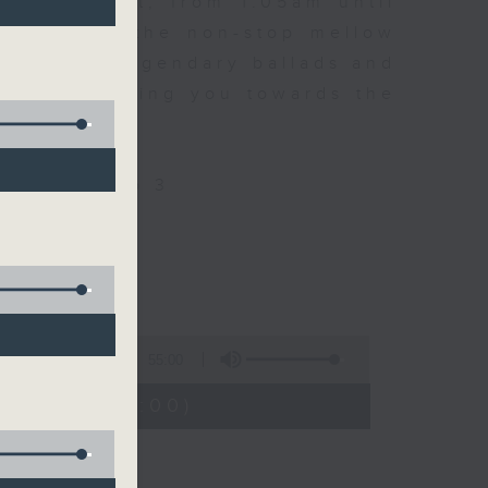
every night, from 1.05am until
ou. Enjoy the non-stop mellow
 with some legendary ballads and
n pace, moving you towards the
ly on Radio 3
55:00
1:05 - 02:00)