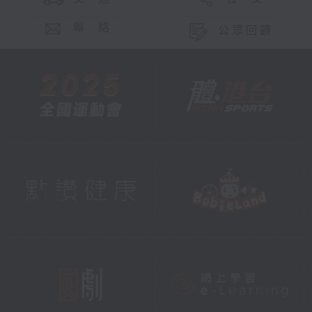
聯 絡
公眾回饋