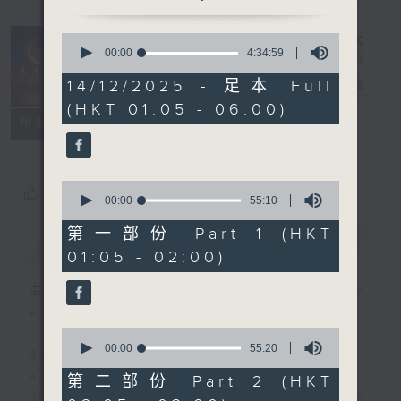
0
seconds
00:00
4:34:59
Night Music
of
4
14/12/2025 - 足本 Full
on Radio 3
電台直播
hours,
(HKT 01:05 - 06:00)
34
聯絡
minutes,
所有集數
59
seconds
0
您喜歡這個節目嗎?
seconds
00:00
55:10
of
55
第一部份 Part 1 (HKT
簡介
GIST
minutes,
01:05 - 02:00)
10
seconds
主持人：Music for night owls and
early birds
0
seconds
00:00
55:20
Stay with us throughout the night,
of
55
every night, from 1.05am until
第二部份 Part 2 (HKT
minutes,
dawn, as we slowly wake up with