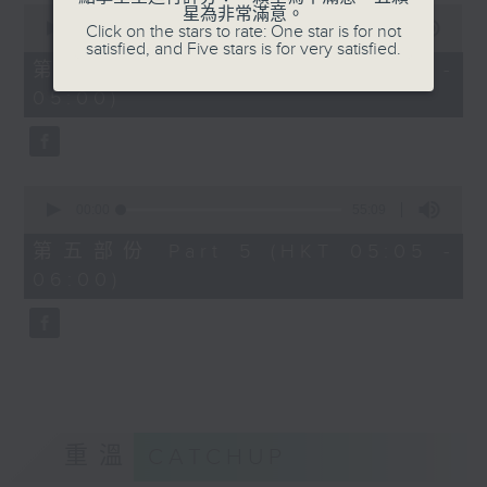
0
星為非常滿意。
seconds
00:00
55:19
Click on the stars to rate: One star is for not
of
satisfied, and Five stars is for very satisfied.
55
第四部份 Part 4 (HKT 04:05 -
minutes,
05:00)
19
seconds
0
seconds
00:00
55:09
of
55
第五部份 Part 5 (HKT 05:05 -
minutes,
06:00)
9
seconds
重溫
CATCHUP