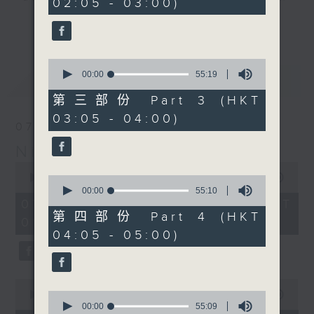
02:05 - 03:00)
20
seconds
you. Enjoy the non-stop mellow
更多...
side of the 70s to the 90s at
first, with some legendary ballads
0
and soft rock hits, which gently
seconds
00:00
55:19
最新
LATEST
grow in pace, moving you towards
of
55
the 2000s and a perfect morning
第三部份 Part 3 (HKT
minutes,
mix
03:05 - 04:00)
19
07/08/2026
seconds
Night Music on Radio 3
Seven days a week from 1.05am...
0
only on Radio 3
seconds
00:00
4:34:59
0
of
seconds
00:00
55:10
4
of
07/08/2026 - 足本 Full (HKT
hours,
55
第四部份 Part 4 (HKT
01:05 - 06:00)
34
minutes,
04:05 - 05:00)
minutes,
10
59
seconds
seconds
0
seconds
0
00:00
55:10
of
seconds
00:00
55:09