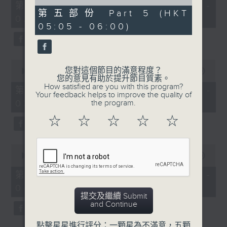
55
of
第一部份 Part 1 (HKT 01:05 -
minutes,
55
第五部份 Part 5 (HKT
02:00)
10
minutes,
05:05 - 06:00)
seconds
9
seconds
0
您對這個節目的滿意程度？
seconds
00:00
55:19
您的意見有助於提升節目質素。
of
How satisfied are you with this program?
55
第二部份 Part 2 (HKT 02:05 -
Your feedback helps to improve the quality of
minutes,
03:00)
the program.
19
seconds
☆
☆
☆
☆
☆
0
seconds
00:00
55:19
of
55
第三部份 Part 3 (HKT 03:05 -
minutes,
04:00)
19
提交及繼續 Submit
seconds
and Continue
點擊星星進行評分：一顆星為不滿意，五顆