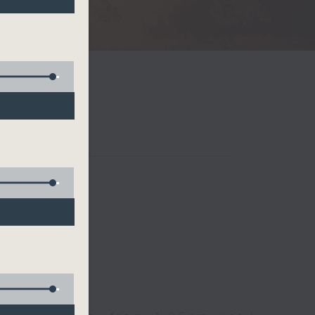
Radio 3
 birds