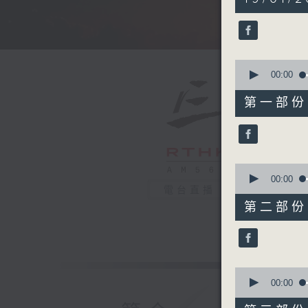
hours,
34
minutes,
59
seconds
90%
0
seconds
00:00
of
55
第一部份 P
minutes,
10
seconds
90%
0
seconds
00:00
of
電台直播
55
第二部份 P
minutes,
19
seconds
90%
0
seconds
00:00
of
55