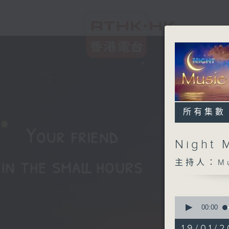
所有集數
Night 
主持人：Musi
0
seconds
00:00
of
4
19/01/2