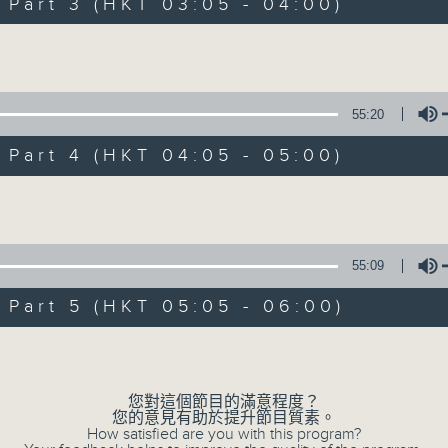
Stay with us throughout the night, 
art 3 (HKT 03:05 - 04:00)
dawn, as we slowly wake up with y
Volume
side of the 70s to the 90s at first,
soft rock hits, which gently grow i
2000s and a perfect morning mix
55:20
art 4 (HKT 04:05 - 05:00)
Seven days a week from 1.05am... on
Volume
08/08/2026
55:09
Night Music on Radio 3
art 5 (HKT 05:05 - 06:00)
0
seconds
00:00
Volume
of
54
08/08/2026 - 第一部份 Part 1 (HKT 
minutes,
59
您對這個節目的滿意程度？
seconds
Volume
您的意見有助於提升節目質素。
90%
How satisfied are you with this program?