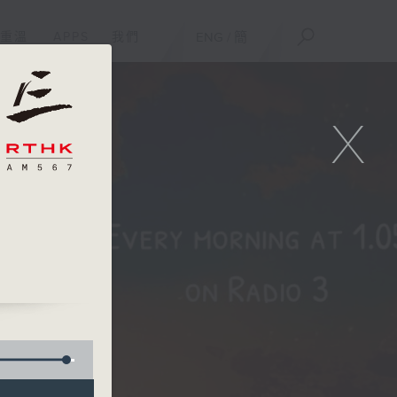
重溫
APPS
我們
ENG
/
簡
X