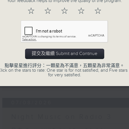
Your feedback helps to improve the quality of the program.
☆
☆
☆
☆
☆
07 - 08
2026
提交及繼續 Submit and Continue
08/08/2026
點擊星星進行評分：一顆星為不滿意，五顆星為非常滿意。
Night Music on Radio 3
lick on the stars to rate: One star is for not satisfied, and Five stars 
for very satisfied.
第一部份 Part 1 (HKT 01:05 - 02:00)
07/08/2026
Night Music on Radio 3