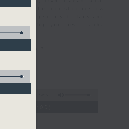
every night, from 1.05am until
ou. Enjoy the non-stop mellow
 with some legendary ballads and
n pace, moving you towards the
ly on Radio 3
54:59
01:05 - 02:00)