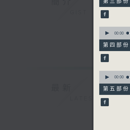
簡介
第三部份 P
minutes,
19
GIST
seconds
90%
0
seconds
00:00
of
55
第四部份 P
minutes,
20
seconds
90%
0
seconds
00:00
of
最新
55
第五部份 P
minutes,
9
LATEST
seconds
90%