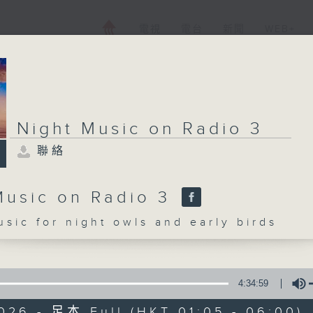
電視
電台
新聞
WEB+
Night Music on Radio 3
聯絡
Music on Radio 3
c for night owls and early birds
4:34:59
026 - 足本 Full (HKT 01:05 - 06:00)