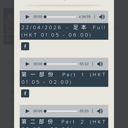
0
seconds
00:00
4:34:59
Night Music
of
4
22/04/2026 - 足本 Full
on Radio 3
電台直播
hours,
(HKT 01:05 - 06:00)
34
聯絡
minutes,
所有集數
59
seconds
0
您喜歡這個節目嗎?
seconds
00:00
55:10
of
55
第一部份 Part 1 (HKT
簡介
GIST
minutes,
01:05 - 02:00)
10
seconds
主持人：Music for night owls and
early birds
0
seconds
00:00
55:20
Stay with us throughout the night,
of
55
every night, from 1.05am until
第二部份 Part 2 (HKT
minutes,
dawn, as we slowly wake up with