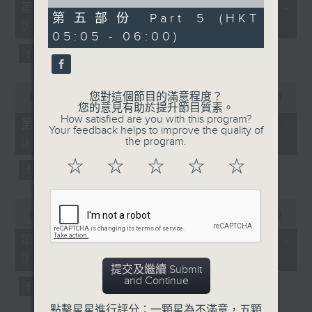
55
of
第一部份 Part 1 (HKT 01:05 -
minutes,
55
第五部份 Part 5 (HKT
02:00)
10
minutes,
05:05 - 06:00)
seconds
9
seconds
0
您對這個節目的滿意程度？
seconds
00:00
55:19
您的意見有助於提升節目質素。
of
How satisfied are you with this program?
55
第二部份 Part 2 (HKT 02:05 -
Your feedback helps to improve the quality of
minutes,
03:00)
the program.
19
seconds
☆
☆
☆
☆
☆
0
seconds
00:00
55:19
of
55
第三部份 Part 3 (HKT 03:05 -
minutes,
04:00)
19
提交及繼續 Submit
seconds
and Continue
點擊星星進行評分：一顆星為不滿意，五顆