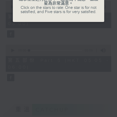
0
星為非常滿意。
seconds
00:00
55:09
Click on the stars to rate: One star is for not
of
satisfied, and Five stars is for very satisfied.
55
第四部份 Part 4 (HKT 04:05 -
minutes,
05:00)
9
seconds
0
seconds
00:00
55:09
of
55
第五部份 Part 5 (HKT 05:05 -
minutes,
06:00)
9
seconds
重溫
CATCHUP