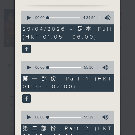
0
seconds
00:00
4:34:59
Night Music
of
4
29/04/2026 - 足本 Full
on Radio 3
電台直播
hours,
(HKT 01:05 - 06:00)
34
聯絡
minutes,
所有集數
59
seconds
0
您喜歡這個節目嗎?
seconds
00:00
55:10
of
55
第一部份 Part 1 (HKT
簡介
GIST
minutes,
01:05 - 02:00)
10
seconds
主持人：Music for night owls and
early birds
0
seconds
00:00
55:19
Stay with us throughout the night,
of
55
every night, from 1.05am until
第二部份 Part 2 (HKT
minutes,
dawn, as we slowly wake up with