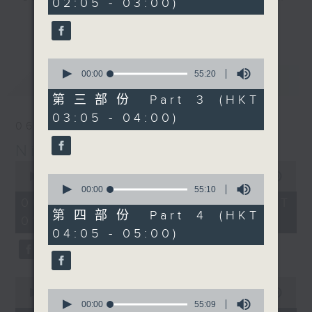
02:05 - 03:00)
19
seconds
you. Enjoy the non-stop mellow
更多...
side of the 70s to the 90s at
first, with some legendary ballads
0
and soft rock hits, which gently
seconds
00:00
55:20
最新
LATEST
grow in pace, moving you towards
of
55
the 2000s and a perfect morning
第三部份 Part 3 (HKT
minutes,
mix
03:05 - 04:00)
20
06/08/2026
seconds
Night Music on Radio 3
Seven days a week from 1.05am...
0
only on Radio 3
seconds
00:00
4:34:59
0
of
seconds
00:00
55:10
4
of
06/08/2026 - 足本 Full (HKT
hours,
55
第四部份 Part 4 (HKT
01:05 - 06:00)
34
minutes,
04:05 - 05:00)
minutes,
10
59
seconds
seconds
0
seconds
0
00:00
55:10
of
seconds
00:00
55:09