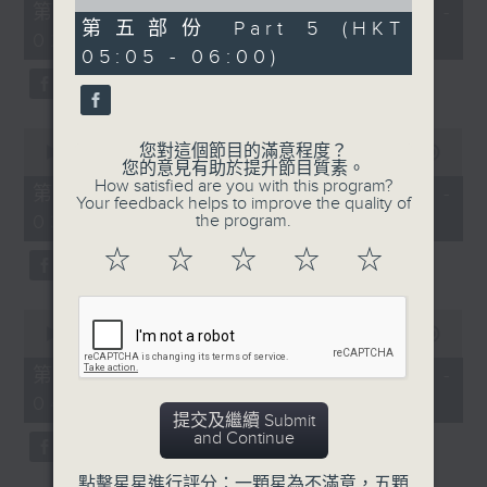
55
of
第一部份 Part 1 (HKT 01:05 -
minutes,
55
第五部份 Part 5 (HKT
02:00)
10
minutes,
05:05 - 06:00)
seconds
9
seconds
0
您對這個節目的滿意程度？
seconds
00:00
55:19
您的意見有助於提升節目質素。
of
How satisfied are you with this program?
55
第二部份 Part 2 (HKT 02:05 -
Your feedback helps to improve the quality of
minutes,
03:00)
the program.
19
seconds
☆
☆
☆
☆
☆
0
seconds
00:00
55:10
of
55
第三部份 Part 3 (HKT 03:05 -
minutes,
04:00)
10
提交及繼續 Submit
seconds
and Continue
點擊星星進行評分：一顆星為不滿意，五顆