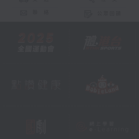
聯 絡
公眾回饋