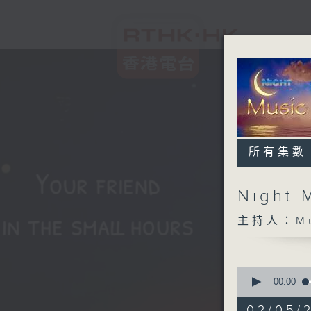
所有集數
Night 
主持人：Musi
0
seconds
00:00
of
4
02/05/