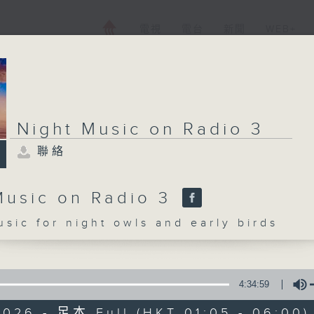
電視
電台
新聞
WEB+
Night Music on Radio 3
聯絡
Music on Radio 3
c for night owls and early birds
4:34:59
2026 - 足本 Full (HKT 01:05 - 06:00)