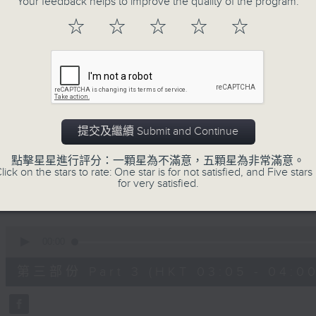
Your feedback helps to improve the quality of the program.
90%
0
☆
☆
☆
☆
☆
seconds
00:00
of
55
第一部份 Part 1 (HKT 01:05 - 02:00
minutes,
10
seconds
Volume
90%
0
提交及繼續 Submit and Continue
seconds
00:00
of
55
點擊星星進行評分：一顆星為不滿意，五顆星為非常滿意。
第二部份 Part 2 (HKT 02:05 - 03:00
minutes,
lick on the stars to rate: One star is for not satisfied, and Five stars 
19
for very satisfied.
seconds
Volume
90%
0
seconds
00:00
of
55
第三部份 Part 3 (HKT 03:05 - 04:00
minutes,
19
seconds
Volume
90%