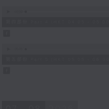
0
seconds
00:00
of
55
第四部份 Part 4 (HKT 04:05 - 05:00
minutes,
19
seconds
Volume
90%
0
seconds
00:00
of
55
第五部份 Part 5 (HKT 05:05 - 06:00
minutes,
9
seconds
Volume
90%
07 - 08
2026