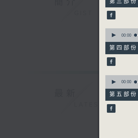
簡介
第三部份 P
minutes,
19
GIST
seconds
90%
0
seconds
00:00
of
55
第四部份 P
minutes,
20
seconds
90%
0
seconds
00:00
of
最新
55
第五部份 P
minutes,
9
LATEST
seconds
90%