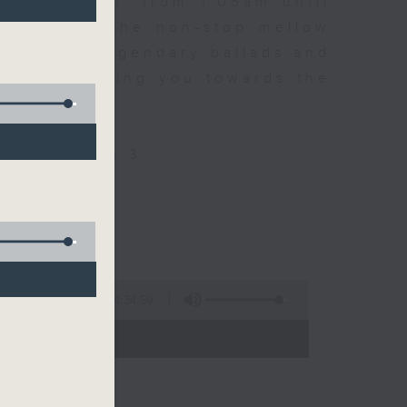
every night, from 1.05am until
ou. Enjoy the non-stop mellow
 with some legendary ballads and
n pace, moving you towards the
ly on Radio 3
4:34:59
 - 06:00)