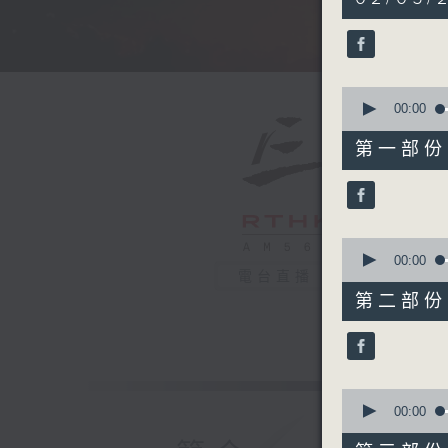
hours,
34
minutes,
59
seconds
90%
0
seconds
00:00
of
55
第一部份 P
minutes,
0
seconds
90%
0
seconds
00:00
of
電台直播
55
第二部份 P
minutes,
9
seconds
90%
0
seconds
00:00
of
55