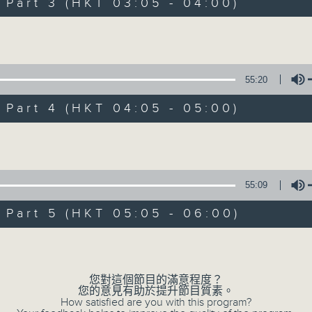
Stay with us throughout the night, 
art 3 (HKT 03:05 - 04:00)
dawn, as we slowly wake up with y
Volume
side of the 70s to the 90s at first,
soft rock hits, which gently grow i
2000s and a perfect morning mix
55:20
art 4 (HKT 04:05 - 05:00)
Seven days a week from 1.05am... on
Volume
07/08/2026
55:09
Night Music on Radio 3
art 5 (HKT 05:05 - 06:00)
0
seconds
00:00
Volume
of
4
07/08/2026 - 足本 Full (HKT 01:05
hours,
34
您對這個節目的滿意程度？
minutes,
您的意見有助於提升節目質素。
59
How satisfied are you with this program?
seconds
Volume