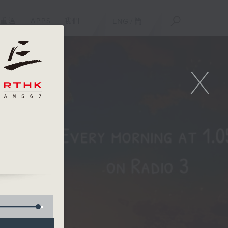
重溫
APPS
我們
ENG
/
簡
X