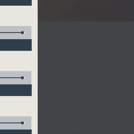
Radio 3
 birds