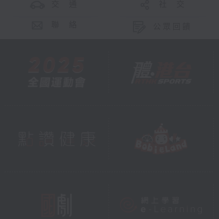
交 通
社 交
聯 絡
公眾回饋