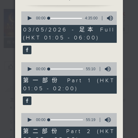
0
seconds
00:00
4:35:00
Night Music
of
4
03/05/2026 - 足本 Full
on Radio 3
電台直播
hours,
(HKT 01:05 - 06:00)
35
聯絡
minutes,
所有集數
0
seconds
0
您喜歡這個節目嗎?
seconds
00:00
55:10
of
55
第一部份 Part 1 (HKT
簡介
GIST
minutes,
01:05 - 02:00)
10
seconds
主持人：Music for night owls and
early birds
0
seconds
00:00
55:19
Stay with us throughout the night,
of
55
every night, from 1.05am until
第二部份 Part 2 (HKT
minutes,
dawn, as we slowly wake up with