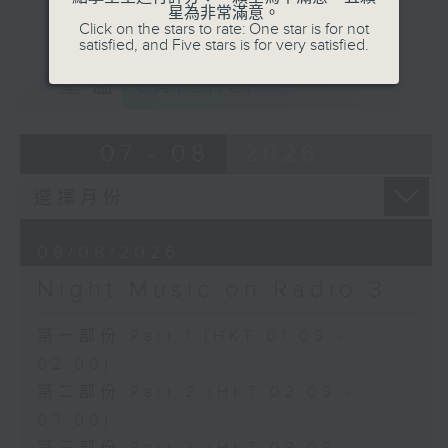
星為非常滿意。
Click on the stars to rate: One star is for not
satisfied, and Five stars is for very satisfied.
重溫
CATCHUP
07 - 08
2026
08/08/2026
Night Music on Radio 3
第一部份 Part 1 (HKT 01:05 -
02:00)
第二部份 Part 2 (HKT 02:05 -
03:00)