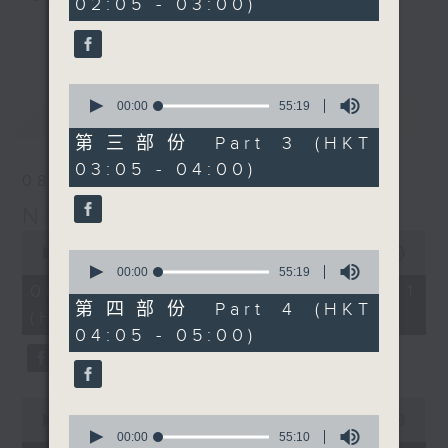
02:05 - 03:00)
19
seconds
you. Enjoy the non-stop mellow
更多...
side of the 70s to the 90s at
first, with some legendary ballads
0
and soft rock hits, which gently
seconds
00:00
55:19
最新
LATEST
grow in pace, moving you towards
of
55
the 2000s and a perfect morning
第三部份 Part 3 (HKT
minutes,
mix
03:05 - 04:00)
19
08/08/2026
seconds
Night Music on Radio 3
Seven days a week from 1.05am...
0
only on Radio 3
seconds
00:00
54:59
0
of
seconds
00:00
55:19
54
of
08/08/2026 - 第一部份 Part 1
minutes,
55
第四部份 Part 4 (HKT
(HKT 01:05 - 02:00)
59
minutes,
04:05 - 05:00)
seconds
19
seconds
0
seconds
0
00:00
55:00
of
seconds
00:00
55:10