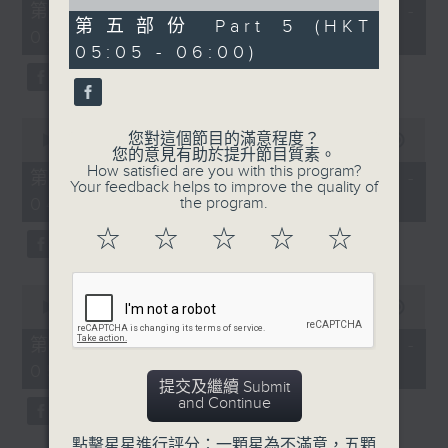
55
of
第二部份 Part 2 (HKT 02:05 -
minutes,
55
第五部份 Part 5 (HKT
03:00)
0
minutes,
05:05 - 06:00)
seconds
10
seconds
0
您對這個節目的滿意程度？
seconds
00:00
55:00
您的意見有助於提升節目質素。
of
How satisfied are you with this program?
55
第三部份 Part 3 (HKT 03:05 -
Your feedback helps to improve the quality of
minutes,
04:00)
the program.
0
seconds
☆
☆
☆
☆
☆
0
seconds
00:00
55:00
of
55
第四部份 Part 4 (HKT 04:05 -
minutes,
05:00)
0
提交及繼續 Submit
seconds
and Continue
點擊星星進行評分：一顆星為不滿意，五顆