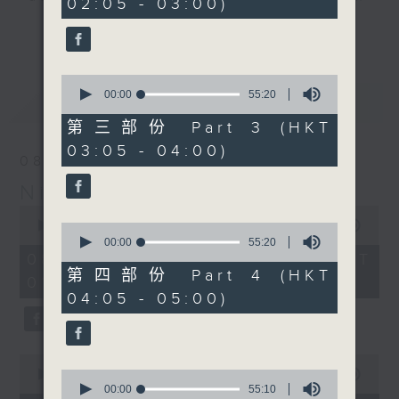
02:05 - 03:00)
9
seconds
you. Enjoy the non-stop mellow
更多...
side of the 70s to the 90s at
first, with some legendary ballads
0
and soft rock hits, which gently
seconds
00:00
55:20
最新
LATEST
grow in pace, moving you towards
of
55
the 2000s and a perfect morning
第三部份 Part 3 (HKT
minutes,
mix
03:05 - 04:00)
20
08/08/2026
seconds
Night Music on Radio 3
Seven days a week from 1.05am...
0
only on Radio 3
seconds
00:00
4:35:00
0
of
seconds
00:00
55:20
4
of
08/08/2026 - 足本 Full (HKT
hours,
55
第四部份 Part 4 (HKT
01:05 - 06:00)
35
minutes,
04:05 - 05:00)
minutes,
20
0
seconds
seconds
0
seconds
0
00:00
55:00
of
seconds
00:00
55:10