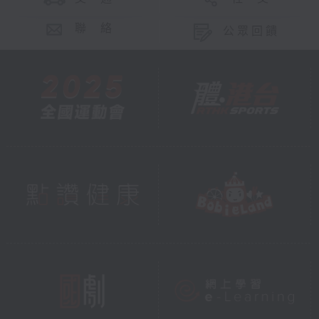
聯 絡
公眾回饋