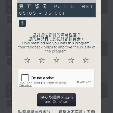
55
of
第一部份 Part 1 (HKT 01:05 -
minutes,
55
第五部份 Part 5 (HKT
02:00)
0
minutes,
05:05 - 06:00)
seconds
10
seconds
0
您對這個節目的滿意程度？
seconds
00:00
55:10
您的意見有助於提升節目質素。
of
How satisfied are you with this program?
55
第二部份 Part 2 (HKT 02:05 -
Your feedback helps to improve the quality of
minutes,
03:00)
the program.
10
seconds
☆
☆
☆
☆
☆
0
seconds
00:00
55:20
of
55
第三部份 Part 3 (HKT 03:05 -
minutes,
04:00)
20
提交及繼續 Submit
seconds
and Continue
點擊星星進行評分：一顆星為不滿意，五顆