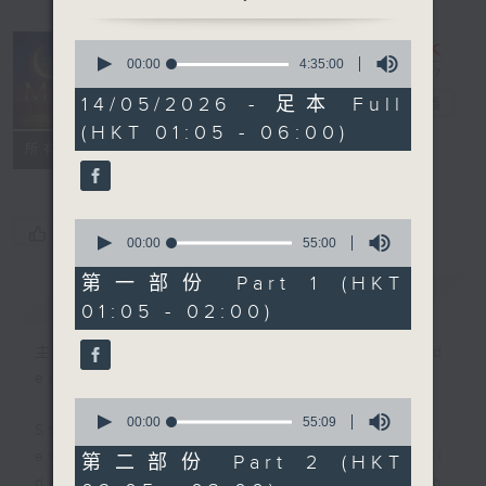
0
seconds
00:00
4:35:00
Night Music
of
4
14/05/2026 - 足本 Full
on Radio 3
電台直播
hours,
(HKT 01:05 - 06:00)
35
聯絡
minutes,
所有集數
0
seconds
0
您喜歡這個節目嗎?
seconds
00:00
55:00
of
55
第一部份 Part 1 (HKT
簡介
GIST
minutes,
01:05 - 02:00)
0
seconds
主持人：Music for night owls and
early birds
0
seconds
00:00
55:09
Stay with us throughout the night,
of
55
every night, from 1.05am until
第二部份 Part 2 (HKT
minutes,
dawn, as we slowly wake up with