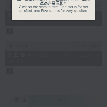
0
星為非常滿意。
seconds
00:00
55:19
Click on the stars to rate: One star is for not
of
satisfied, and Five stars is for very satisfied.
55
第四部份 Part 4 (HKT 04:05 -
minutes,
05:00)
19
seconds
0
seconds
00:00
55:10
of
55
第五部份 Part 5 (HKT 05:05 -
minutes,
06:00)
10
seconds
重溫
CATCHUP