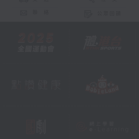
聯 絡
公眾回饋