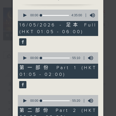
0
seconds
00:00
4:35:00
Night Music
of
4
16/05/2026 - 足本 Full
on Radio 3
電台直播
hours,
(HKT 01:05 - 06:00)
35
聯絡
minutes,
所有集數
0
seconds
0
您喜歡這個節目嗎?
seconds
00:00
55:10
of
55
第一部份 Part 1 (HKT
簡介
GIST
minutes,
01:05 - 02:00)
10
seconds
主持人：Music for night owls and
early birds
0
seconds
00:00
55:20
Stay with us throughout the night,
of
55
every night, from 1.05am until
第二部份 Part 2 (HKT
minutes,
dawn, as we slowly wake up with