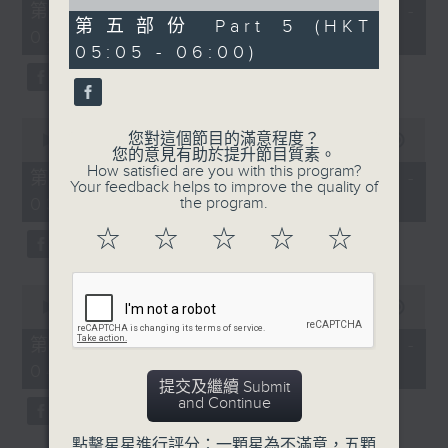
55
of
第一部份 Part 1 (HKT 01:05 -
minutes,
55
第五部份 Part 5 (HKT
02:00)
10
minutes,
05:05 - 06:00)
seconds
10
seconds
0
您對這個節目的滿意程度？
seconds
00:00
55:19
您的意見有助於提升節目質素。
of
How satisfied are you with this program?
55
第二部份 Part 2 (HKT 02:05 -
Your feedback helps to improve the quality of
minutes,
03:00)
the program.
19
seconds
☆
☆
☆
☆
☆
0
seconds
00:00
55:19
of
55
第三部份 Part 3 (HKT 03:05 -
minutes,
04:00)
19
提交及繼續 Submit
seconds
and Continue
點擊星星進行評分：一顆星為不滿意，五顆