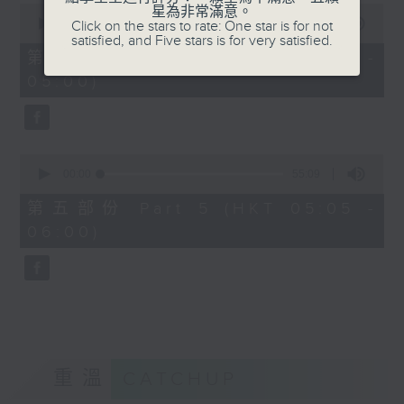
0
星為非常滿意。
seconds
00:00
55:19
Click on the stars to rate: One star is for not
of
satisfied, and Five stars is for very satisfied.
55
第四部份 Part 4 (HKT 04:05 -
minutes,
05:00)
19
seconds
0
seconds
00:00
55:09
of
55
第五部份 Part 5 (HKT 05:05 -
minutes,
06:00)
9
seconds
重溫
CATCHUP