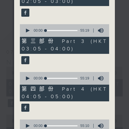
02:05 - 03:00)
20
seconds
you. Enjoy the non-stop mellow
更多...
side of the 70s to the 90s at
first, with some legendary ballads
0
and soft rock hits, which gently
seconds
00:00
55:19
最新
LATEST
grow in pace, moving you towards
of
55
the 2000s and a perfect morning
第三部份 Part 3 (HKT
minutes,
mix
03:05 - 04:00)
19
07/08/2026
seconds
Night Music on Radio 3
Seven days a week from 1.05am...
0
only on Radio 3
seconds
00:00
4:34:59
0
of
seconds
00:00
55:19
4
of
07/08/2026 - 足本 Full (HKT
hours,
55
第四部份 Part 4 (HKT
01:05 - 06:00)
34
minutes,
04:05 - 05:00)
minutes,
19
59
seconds
seconds
0
seconds
0
00:00
55:10
of
seconds
00:00
55:10