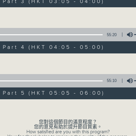
Stay with us throughout the night, 
art 3 (HKT 03:05 - 04:00)
dawn, as we slowly wake up with y
Volume
side of the 70s to the 90s at first,
soft rock hits, which gently grow i
2000s and a perfect morning mix
55:20
art 4 (HKT 04:05 - 05:00)
Seven days a week from 1.05am... on
Volume
07/08/2026
55:10
Night Music on Radio 3
art 5 (HKT 05:05 - 06:00)
0
seconds
00:00
Volume
of
4
07/08/2026 - 足本 Full (HKT 01:05
hours,
34
您對這個節目的滿意程度？
minutes,
您的意見有助於提升節目質素。
59
How satisfied are you with this program?
seconds
Volume