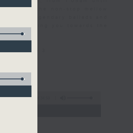
every night, from 1.05am until
ou. Enjoy the non-stop mellow
 with some legendary ballads and
n pace, moving you towards the
ly on Radio 3
4:34:59
 - 06:00)