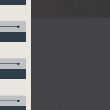
Radio 3
 birds