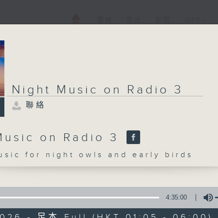
電視
電台
新聞
WEB+
Night Music on Radio 3
聯絡
Music on Radio 3
c for night owls and early birds
4:35:00
026 - 足本 Full (HKT 01:05 - 06:00)