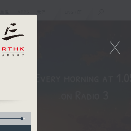
重溫
APPS
我們
ENG
/
簡
X