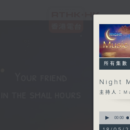
所有集數
Night 
主持人：Musi
0
seconds
00:00
of
4
18/05/2