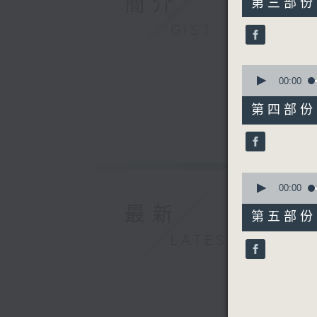
簡介
第三部份 P
minutes,
20
GIST
seconds
90%
0
seconds
00:00
of
55
第四部份 P
minutes,
20
seconds
90%
0
seconds
00:00
of
最新
55
第五部份 P
minutes,
10
LATEST
seconds
90%