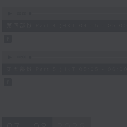
0
seconds
00:00
of
55
第四部份 Part 4 (HKT 04:05 - 05:00
minutes,
19
seconds
Volume
90%
0
seconds
00:00
of
55
第五部份 Part 5 (HKT 05:05 - 06:00
minutes,
9
seconds
Volume
90%
07 - 08
2026