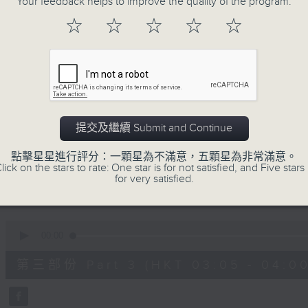
Your feedback helps to improve the quality of the program.
90%
0
☆
☆
☆
☆
☆
seconds
00:00
of
55
第一部份 Part 1 (HKT 01:05 - 02:00
minutes,
10
seconds
Volume
90%
0
提交及繼續 Submit and Continue
seconds
00:00
of
55
點擊星星進行評分：一顆星為不滿意，五顆星為非常滿意。
第二部份 Part 2 (HKT 02:05 - 03:00
minutes,
lick on the stars to rate: One star is for not satisfied, and Five stars 
19
for very satisfied.
seconds
Volume
90%
0
seconds
00:00
of
55
第三部份 Part 3 (HKT 03:05 - 04:00
minutes,
19
seconds
Volume
90%