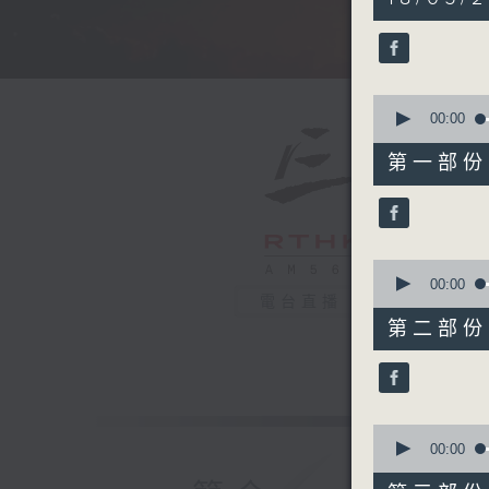
hours,
35
minutes,
0
seconds
90%
0
seconds
00:00
of
55
第一部份 P
minutes,
10
seconds
90%
0
seconds
00:00
of
電台直播
55
第二部份 P
minutes,
19
seconds
90%
0
seconds
00:00
of
55