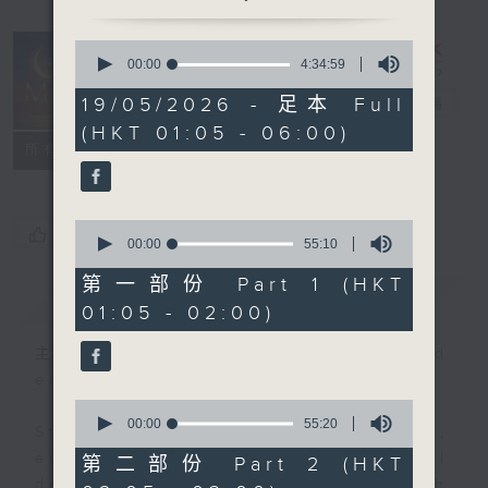
0
seconds
00:00
4:34:59
Night Music
of
4
19/05/2026 - 足本 Full
on Radio 3
電台直播
hours,
(HKT 01:05 - 06:00)
34
聯絡
minutes,
所有集數
59
seconds
0
您喜歡這個節目嗎?
seconds
00:00
55:10
of
55
第一部份 Part 1 (HKT
簡介
GIST
minutes,
01:05 - 02:00)
10
seconds
主持人：Music for night owls and
early birds
0
seconds
00:00
55:20
Stay with us throughout the night,
of
55
every night, from 1.05am until
第二部份 Part 2 (HKT
minutes,
dawn, as we slowly wake up with