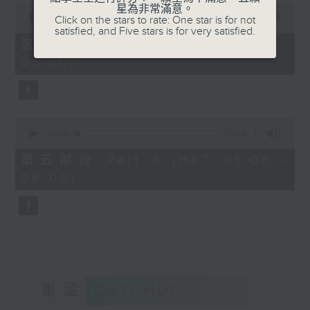
0
星為非常滿意。
seconds
00:00
55:19
Click on the stars to rate: One star is for not
of
satisfied, and Five stars is for very satisfied.
55
第四部份 Part 4 (HKT 04:05 -
minutes,
05:00)
19
seconds
0
seconds
00:00
55:09
of
55
第五部份 Part 5 (HKT 05:05 -
minutes,
06:00)
9
seconds
重溫
CATCHUP