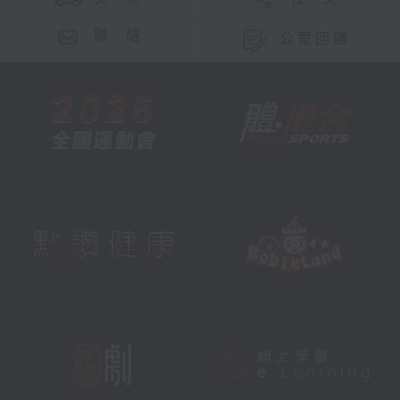
聯 絡
公眾回饋