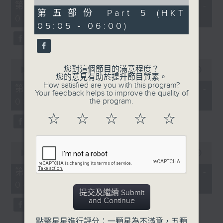
55
of
第一部份 Part 1 (HKT 01:05 -
minutes,
55
第五部份 Part 5 (HKT
02:00)
0
minutes,
05:05 - 06:00)
seconds
9
seconds
0
您對這個節目的滿意程度？
seconds
00:00
55:09
您的意見有助於提升節目質素。
of
How satisfied are you with this program?
55
第二部份 Part 2 (HKT 02:05 -
Your feedback helps to improve the quality of
minutes,
03:00)
the program.
9
seconds
☆
☆
☆
☆
☆
0
seconds
00:00
55:19
of
55
第三部份 Part 3 (HKT 03:05 -
minutes,
04:00)
19
提交及繼續 Submit
seconds
and Continue
點擊星星進行評分：一顆星為不滿意，五顆