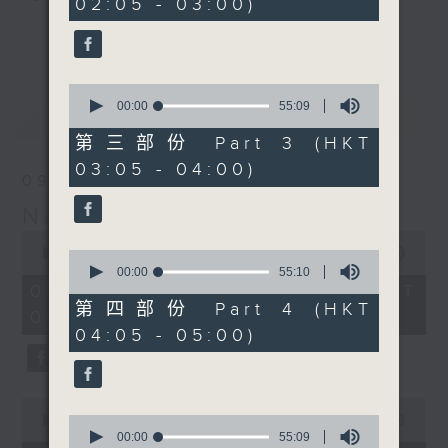
02:05 - 03:00)
20
seconds
you. Enjoy the non-stop mellow
更多...
side of the 70s to the 90s at
first, with some legendary ballads
0
and soft rock hits, which gently
seconds
00:00
55:09
最新
LATEST
grow in pace, moving you towards
of
55
the 2000s and a perfect morning
第三部份 Part 3 (HKT
minutes,
mix
03:05 - 04:00)
9
09/08/2026
seconds
Night Music on Radio 3
Seven days a week from 1.05am...
0
only on Radio 3
seconds
00:00
4:34:59
0
of
seconds
00:00
55:10
4
of
09/08/2026 - 足本 Full (HKT
hours,
55
第四部份 Part 4 (HKT
01:05 - 06:00)
34
minutes,
04:05 - 05:00)
minutes,
10
59
seconds
seconds
0
seconds
0
00:00
55:00
of
seconds
00:00
55:09