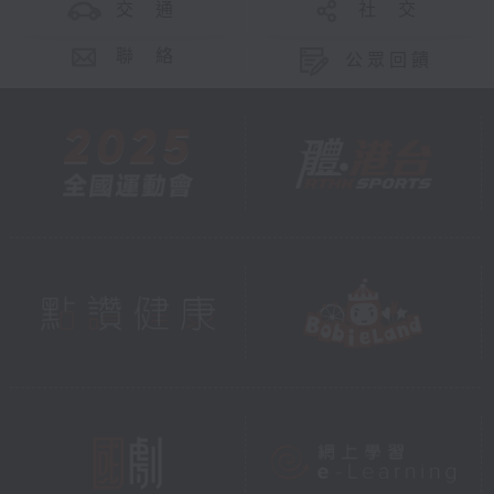
交 通
社 交
聯 絡
公眾回饋