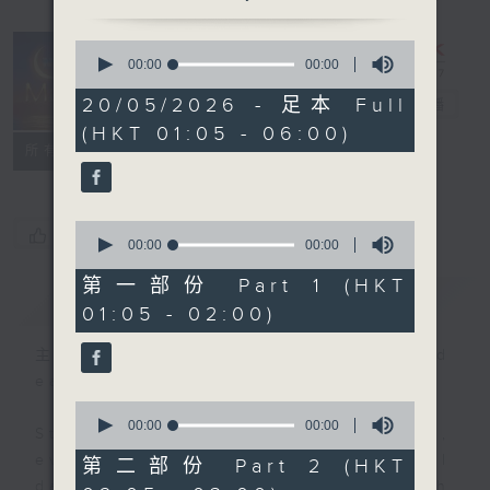
0
seconds
00:00
00:00
Night Music
of
0
20/05/2026 - 足本 Full
on Radio 3
電台直播
seconds
(HKT 01:05 - 06:00)
聯絡
所有集數
0
您喜歡這個節目嗎?
seconds
00:00
00:00
of
0
第一部份 Part 1 (HKT
簡介
GIST
seconds
01:05 - 02:00)
主持人：Music for night owls and
early birds
0
seconds
00:00
00:00
Stay with us throughout the night,
of
0
every night, from 1.05am until
第二部份 Part 2 (HKT
seconds
dawn, as we slowly wake up with