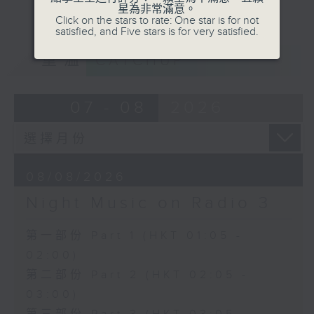
星為非常滿意。
Click on the stars to rate: One star is for not
satisfied, and Five stars is for very satisfied.
重溫
CATCHUP
07 - 08
2026
08/08/2026
Night Music on Radio 3
第一部份 Part 1 (HKT 01:05 -
02:00)
第二部份 Part 2 (HKT 02:05 -
03:00)