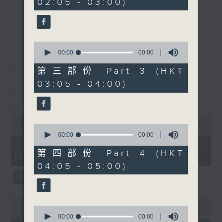
02:05 - 03:00)
you. Enjoy the non-stop mellow
更多...
side of the 70s to the 90s at
first, with some legendary ballads
0
and soft rock hits, which gently
seconds
00:00
00:00
最新
LATEST
grow in pace, moving you towards
of
0
the 2000s and a perfect morning
第三部份 Part 3 (HKT
seconds
mix
03:05 - 04:00)
08/08/2026
Night Music on Radio 3
Seven days a week from 1.05am...
0
only on Radio 3
seconds
00:00
54:59
0
of
seconds
00:00
00:00
54
of
08/08/2026 - 第一部份 Part 1
minutes,
0
第四部份 Part 4 (HKT
(HKT 01:05 - 02:00)
59
seconds
04:05 - 05:00)
seconds
0
seconds
0
00:00
55:00
of
seconds
00:00
00:00