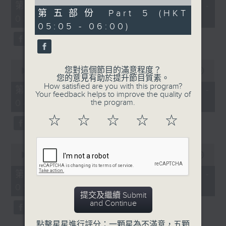
55
of
第二部份 Part 2 (HKT 02:05 -
minutes,
0
第五部份 Part 5 (HKT
03:00)
0
seconds
05:05 - 06:00)
seconds
0
您對這個節目的滿意程度？
seconds
00:00
55:00
您的意見有助於提升節目質素。
of
How satisfied are you with this program?
55
第三部份 Part 3 (HKT 03:05 -
Your feedback helps to improve the quality of
minutes,
04:00)
the program.
0
seconds
☆
☆
☆
☆
☆
0
seconds
00:00
55:00
of
55
第四部份 Part 4 (HKT 04:05 -
minutes,
05:00)
0
提交及繼續 Submit
seconds
and Continue
點擊星星進行評分：一顆星為不滿意，五顆