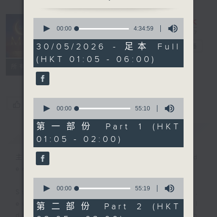
0
seconds
00:00
4:34:59
Night Music
of
4
30/05/2026 - 足本 Full
on Radio 3
電台直播
hours,
(HKT 01:05 - 06:00)
34
聯絡
minutes,
所有集數
59
seconds
0
您喜歡這個節目嗎?
seconds
00:00
55:10
of
55
第一部份 Part 1 (HKT
簡介
GIST
minutes,
01:05 - 02:00)
10
seconds
主持人：Music for night owls and
early birds
0
seconds
00:00
55:19
Stay with us throughout the night,
of
55
every night, from 1.05am until
第二部份 Part 2 (HKT
minutes,
dawn, as we slowly wake up with