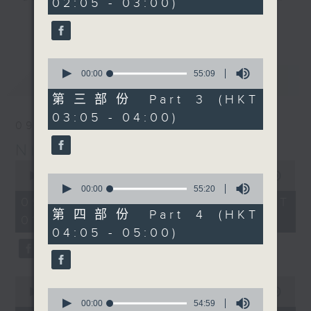
02:05 - 03:00)
19
seconds
you. Enjoy the non-stop mellow
更多...
side of the 70s to the 90s at
first, with some legendary ballads
0
and soft rock hits, which gently
seconds
00:00
55:09
最新
LATEST
grow in pace, moving you towards
of
55
the 2000s and a perfect morning
第三部份 Part 3 (HKT
minutes,
mix
03:05 - 04:00)
9
09/08/2026
seconds
Night Music on Radio 3
Seven days a week from 1.05am...
0
only on Radio 3
seconds
00:00
4:34:59
0
of
seconds
00:00
55:20
4
of
09/08/2026 - 足本 Full (HKT
hours,
55
第四部份 Part 4 (HKT
01:05 - 06:00)
34
minutes,
04:05 - 05:00)
minutes,
20
59
seconds
seconds
0
seconds
0
00:00
55:00
of
seconds
00:00
54:59