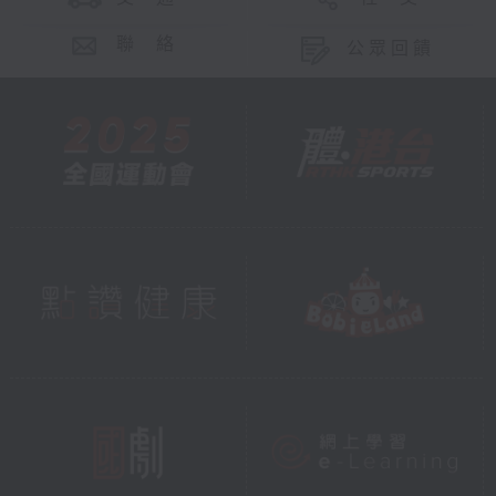
聯 絡
公眾回饋