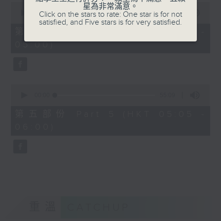
0
星為非常滿意。
seconds
00:00
55:19
Click on the stars to rate: One star is for not
of
satisfied, and Five stars is for very satisfied.
55
第四部份 Part 4 (HKT 04:05 -
minutes,
05:00)
19
seconds
0
seconds
00:00
55:09
of
55
第五部份 Part 5 (HKT 05:05 -
minutes,
06:00)
9
seconds
重溫
CATCHUP