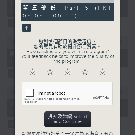
55
of
第一部份 Part 1 (HKT 01:05 -
minutes,
54
第五部份 Part 5 (HKT
02:00)
0
minutes,
05:05 - 06:00)
seconds
59
seconds
0
您對這個節目的滿意程度？
seconds
00:00
55:09
您的意見有助於提升節目質素。
of
How satisfied are you with this program?
55
第二部份 Part 2 (HKT 02:05 -
Your feedback helps to improve the quality of
minutes,
03:00)
the program.
9
seconds
☆
☆
☆
☆
☆
0
seconds
00:00
55:19
of
55
第三部份 Part 3 (HKT 03:05 -
minutes,
04:00)
19
提交及繼續 Submit
seconds
and Continue
點擊星星進行評分：一顆星為不滿意，五顆