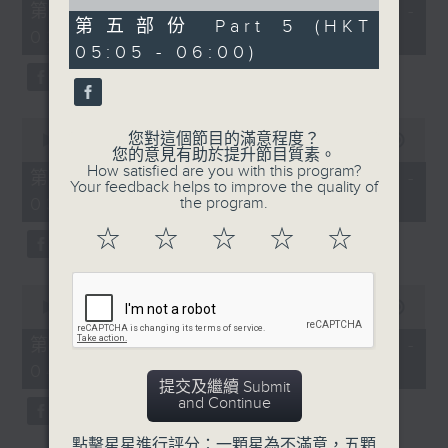
55
of
第一部份 Part 1 (HKT 01:05 -
minutes,
55
第五部份 Part 5 (HKT
02:00)
0
minutes,
05:05 - 06:00)
seconds
9
seconds
0
您對這個節目的滿意程度？
seconds
00:00
55:09
您的意見有助於提升節目質素。
of
How satisfied are you with this program?
55
第二部份 Part 2 (HKT 02:05 -
Your feedback helps to improve the quality of
minutes,
03:00)
the program.
9
seconds
☆
☆
☆
☆
☆
0
seconds
00:00
55:19
of
55
第三部份 Part 3 (HKT 03:05 -
minutes,
04:00)
19
提交及繼續 Submit
seconds
and Continue
點擊星星進行評分：一顆星為不滿意，五顆