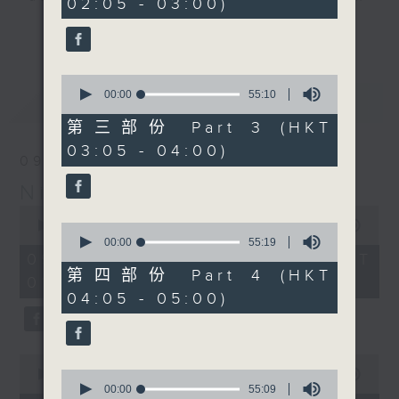
02:05 - 03:00)
9
seconds
you. Enjoy the non-stop mellow
更多...
side of the 70s to the 90s at
first, with some legendary ballads
0
and soft rock hits, which gently
seconds
00:00
55:10
最新
LATEST
grow in pace, moving you towards
of
55
the 2000s and a perfect morning
第三部份 Part 3 (HKT
minutes,
mix
03:05 - 04:00)
10
09/08/2026
seconds
Night Music on Radio 3
Seven days a week from 1.05am...
0
only on Radio 3
seconds
00:00
4:34:59
0
of
seconds
00:00
55:19
4
of
09/08/2026 - 足本 Full (HKT
hours,
55
第四部份 Part 4 (HKT
01:05 - 06:00)
34
minutes,
04:05 - 05:00)
minutes,
19
59
seconds
seconds
0
seconds
0
00:00
55:00
of
seconds
00:00
55:09