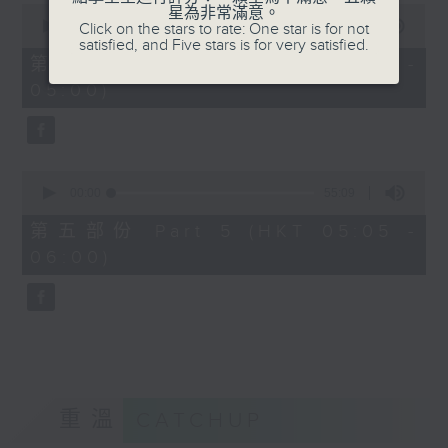
0
星為非常滿意。
seconds
00:00
55:19
Click on the stars to rate: One star is for not
of
satisfied, and Five stars is for very satisfied.
55
第四部份 Part 4 (HKT 04:05 -
minutes,
05:00)
19
seconds
0
seconds
00:00
55:09
of
55
第五部份 Part 5 (HKT 05:05 -
minutes,
06:00)
9
seconds
重溫
CATCHUP