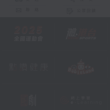
聯 絡
公眾回饋