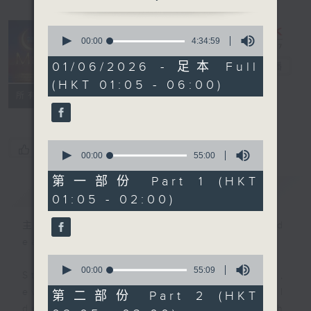
0
seconds
00:00
4:34:59
Night Music
of
4
01/06/2026 - 足本 Full
on Radio 3
電台直播
hours,
(HKT 01:05 - 06:00)
34
聯絡
minutes,
所有集數
59
seconds
0
您喜歡這個節目嗎?
seconds
00:00
55:00
of
55
第一部份 Part 1 (HKT
簡介
GIST
minutes,
01:05 - 02:00)
0
seconds
主持人：Music for night owls and
early birds
0
seconds
00:00
55:09
Stay with us throughout the night,
of
55
every night, from 1.05am until
第二部份 Part 2 (HKT
minutes,
dawn, as we slowly wake up with