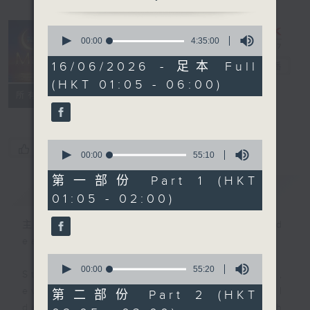
0
seconds
00:00
4:35:00
Night Music
of
4
16/06/2026 - 足本 Full
on Radio 3
電台直播
hours,
(HKT 01:05 - 06:00)
35
聯絡
minutes,
所有集數
0
seconds
0
您喜歡這個節目嗎?
seconds
00:00
55:10
of
55
第一部份 Part 1 (HKT
簡介
GIST
minutes,
01:05 - 02:00)
10
seconds
主持人：Music for night owls and
early birds
0
seconds
00:00
55:20
Stay with us throughout the night,
of
55
every night, from 1.05am until
第二部份 Part 2 (HKT
minutes,
dawn, as we slowly wake up with