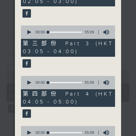
02:05 - 03:00)
20
seconds
you. Enjoy the non-stop mellow
更多...
side of the 70s to the 90s at
first, with some legendary ballads
0
and soft rock hits, which gently
seconds
00:00
55:09
最新
LATEST
grow in pace, moving you towards
of
55
the 2000s and a perfect morning
第三部份 Part 3 (HKT
minutes,
mix
03:05 - 04:00)
9
08/08/2026
seconds
Night Music on Radio 3
Seven days a week from 1.05am...
0
only on Radio 3
seconds
00:00
54:59
0
of
seconds
00:00
55:09
54
of
08/08/2026 - 第一部份 Part 1
minutes,
55
第四部份 Part 4 (HKT
(HKT 01:05 - 02:00)
59
minutes,
04:05 - 05:00)
seconds
9
seconds
0
seconds
00:00
55:09