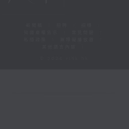
新聞稿
|
招聘
|
招標
|
知識產權告示
|
常見問題
|
私隱政策
|
無障礙播放器
|
其他語言內容
|
© 2026 rthk.hk