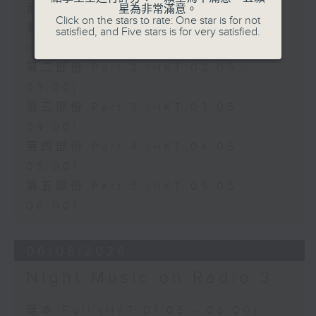
足本 Full (HKT 01:05 - 06:00)
星為非常滿意。
Click on the stars to rate: One star is for not
第一部份 Part 1 (HKT 01:05 -
satisfied, and Five stars is for very satisfied.
02:00)
第二部份 Part 2 (HKT 02:05 -
03:00)
第三部份 Part 3 (HKT 03:05 -
04:00)
第四部份 Part 4 (HKT 04:05 -
05:00)
第五部份 Part 5 (HKT 05:05 -
06:00)
06/08/2026
Night Music on Radio 3
足本 Full (HKT 01:05 - 06:00)