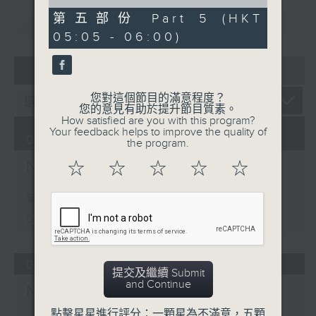
of
55
第五部份 Part 5 (HKT
重溫
CATCHUP
minutes,
05:05 - 06:00)
9
seconds
07 - 08
2026
您對這個節目的滿意程度？
您的意見有助於提升節目質素。
How satisfied are you with this program?
Your feedback helps to improve the quality of
08/08/2026
the program.
Night Music on Radio 3
☆
☆
☆
☆
☆
第一部份 Part 1 (HKT 01:05 -
02:00)
07/08/2026
提交及繼續 Submit
and Continue
Night Music on Radio 3
點擊星星進行評分：一顆星為不滿意，五顆