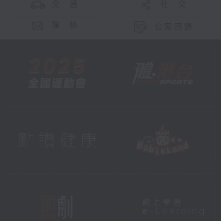
交 通
社 交
聯 絡
公眾回饋