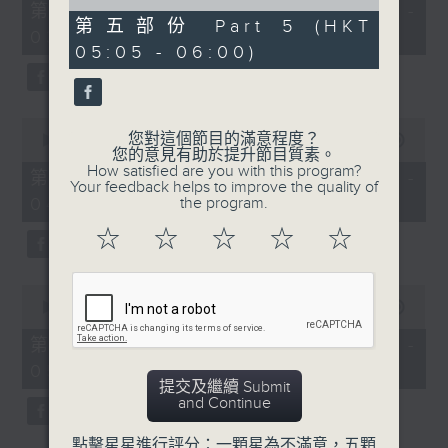
55
of
第二部份 Part 2 (HKT 02:05 -
minutes,
0
第五部份 Part 5 (HKT
03:00)
0
seconds
05:05 - 06:00)
seconds
0
您對這個節目的滿意程度？
seconds
00:00
55:00
您的意見有助於提升節目質素。
of
How satisfied are you with this program?
55
第三部份 Part 3 (HKT 03:05 -
Your feedback helps to improve the quality of
minutes,
04:00)
the program.
0
seconds
☆
☆
☆
☆
☆
0
seconds
00:00
55:00
of
55
第四部份 Part 4 (HKT 04:05 -
minutes,
05:00)
0
提交及繼續 Submit
seconds
and Continue
點擊星星進行評分：一顆星為不滿意，五顆