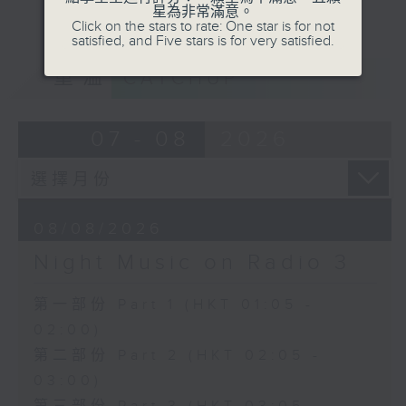
星為非常滿意。
Click on the stars to rate: One star is for not
satisfied, and Five stars is for very satisfied.
重溫
CATCHUP
07 - 08
2026
08/08/2026
Night Music on Radio 3
第一部份 Part 1 (HKT 01:05 -
02:00)
第二部份 Part 2 (HKT 02:05 -
03:00)