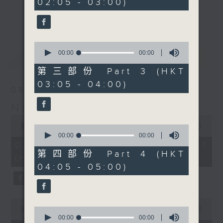
02:05 - 03:00)
you. Enjoy the non-stop mellow
更多...
side of the 70s to the 90s at
first, with some legendary ballads
0
and soft rock hits, which gently
seconds
00:00
00:00
最新
LATEST
grow in pace, moving you towards
of
0
the 2000s and a perfect morning
第三部份 Part 3 (HKT
seconds
mix
03:05 - 04:00)
08/08/2026
Night Music on Radio 3
Seven days a week from 1.05am...
0
only on Radio 3
seconds
00:00
54:59
0
of
seconds
00:00
00:00
54
of
08/08/2026 - 第一部份 Part 1
minutes,
0
第四部份 Part 4 (HKT
(HKT 01:05 - 02:00)
59
seconds
04:05 - 05:00)
seconds
0
seconds
0
00:00
55:00
of
seconds
00:00
00:00