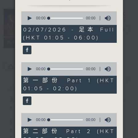
0
seconds
00:00
00:00
Night Music
of
0
02/07/2026 - 足本 Full
on Radio 3
電台直播
seconds
(HKT 01:05 - 06:00)
聯絡
所有集數
0
您喜歡這個節目嗎?
seconds
00:00
00:00
of
0
第一部份 Part 1 (HKT
簡介
GIST
seconds
01:05 - 02:00)
主持人：Music for night owls and
early birds
0
seconds
00:00
00:00
Stay with us throughout the night,
of
0
every night, from 1.05am until
第二部份 Part 2 (HKT
seconds
dawn, as we slowly wake up with