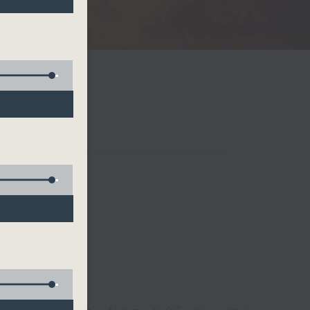
Radio 3
 birds