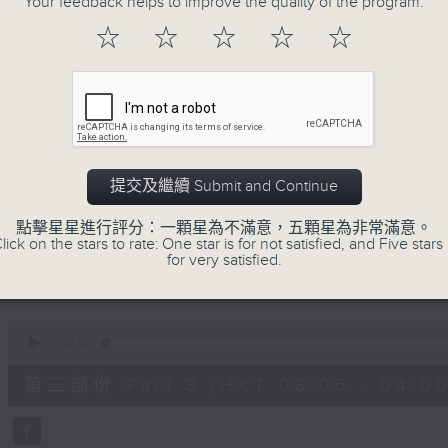
Your feedback helps to improve the quality of the program.
90%
0
☆
☆
☆
☆
☆
seconds
00:00
of
55
第一部份 Part 1 (HKT 01:05 - 02:00
minutes,
0
seconds
Volume
90%
0
提交及繼續 Submit and Continue
seconds
00:00
of
55
點擊星星進行評分：一顆星為不滿意，五顆星為非常滿意。
第二部份 Part 2 (HKT 02:05 - 03:00
minutes,
lick on the stars to rate: One star is for not satisfied, and Five stars 
10
for very satisfied.
seconds
Volume
90%
0
seconds
00:00
of
55
第三部份 Part 3 (HKT 03:05 - 04:00
minutes,
20
seconds
Volume
90%