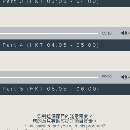
Stay with us throughout the night, 
art 3 (HKT 03:05 - 04:00)
dawn, as we slowly wake up with y
Volume
side of the 70s to the 90s at first,
soft rock hits, which gently grow i
2000s and a perfect morning mix
55:10
art 4 (HKT 04:05 - 05:00)
Seven days a week from 1.05am... on
Volume
08/08/2026
55:09
Night Music on Radio 3
art 5 (HKT 05:05 - 06:00)
0
seconds
00:00
Volume
of
4
08/08/2026 - 足本 Full (HKT 01:05
hours,
35
您對這個節目的滿意程度？
minutes,
您的意見有助於提升節目質素。
0
How satisfied are you with this program?
seconds
Volume