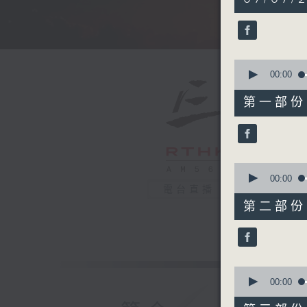
hours,
34
minutes,
59
seconds
90%
0
seconds
00:00
of
55
第一部份 P
minutes,
10
seconds
90%
0
seconds
00:00
of
電台直播
55
第二部份 P
minutes,
19
seconds
90%
0
seconds
00:00
of
55