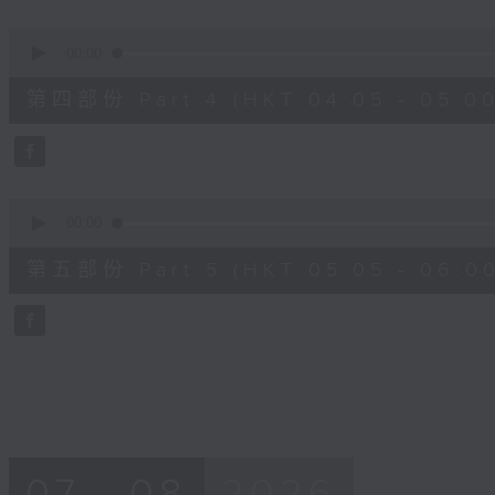
0
seconds
00:00
of
55
第四部份 Part 4 (HKT 04:05 - 05:00
minutes,
19
seconds
Volume
90%
0
seconds
00:00
of
55
第五部份 Part 5 (HKT 05:05 - 06:00
minutes,
10
seconds
Volume
90%
07 - 08
2026