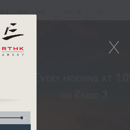
重溫
APPS
我們
ENG
/
簡
X