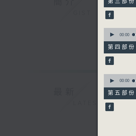
簡介
第三部份 P
minutes,
9
GIST
seconds
90%
0
seconds
00:00
of
55
第四部份 P
minutes,
10
seconds
90%
0
seconds
00:00
of
最新
55
第五部份 P
minutes,
9
LATEST
seconds
90%