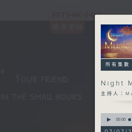
所有集數
Night 
主持人：Musi
0
seconds
00:00
of
4
07/07/