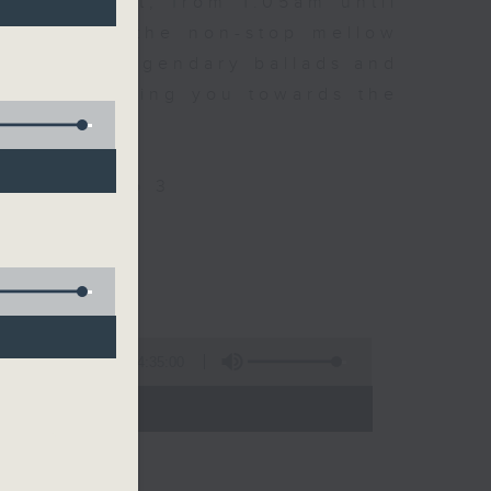
every night, from 1.05am until
ou. Enjoy the non-stop mellow
 with some legendary ballads and
n pace, moving you towards the
ly on Radio 3
4:35:00
 - 06:00)