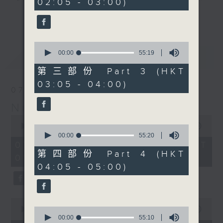
02:05 - 03:00)
20
seconds
you. Enjoy the non-stop mellow
更多...
side of the 70s to the 90s at
first, with some legendary ballads
0
and soft rock hits, which gently
seconds
00:00
55:19
最新
LATEST
grow in pace, moving you towards
of
55
the 2000s and a perfect morning
第三部份 Part 3 (HKT
minutes,
mix
03:05 - 04:00)
19
07/08/2026
seconds
Night Music on Radio 3
Seven days a week from 1.05am...
0
only on Radio 3
seconds
00:00
4:34:59
0
of
seconds
00:00
55:20
4
of
07/08/2026 - 足本 Full (HKT
hours,
55
第四部份 Part 4 (HKT
01:05 - 06:00)
34
minutes,
04:05 - 05:00)
minutes,
20
59
seconds
seconds
0
seconds
0
00:00
55:10
of
seconds
00:00
55:10