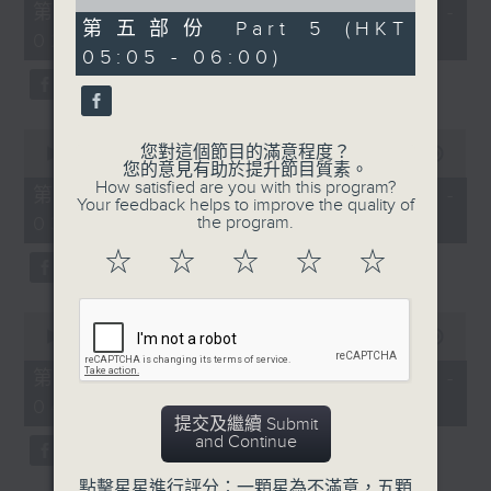
55
of
第一部份 Part 1 (HKT 01:05 -
minutes,
55
第五部份 Part 5 (HKT
02:00)
10
minutes,
05:05 - 06:00)
seconds
10
seconds
0
您對這個節目的滿意程度？
seconds
00:00
55:19
您的意見有助於提升節目質素。
of
How satisfied are you with this program?
55
第二部份 Part 2 (HKT 02:05 -
Your feedback helps to improve the quality of
minutes,
03:00)
the program.
19
seconds
☆
☆
☆
☆
☆
0
seconds
00:00
55:19
of
55
第三部份 Part 3 (HKT 03:05 -
minutes,
04:00)
19
提交及繼續 Submit
seconds
and Continue
點擊星星進行評分：一顆星為不滿意，五顆