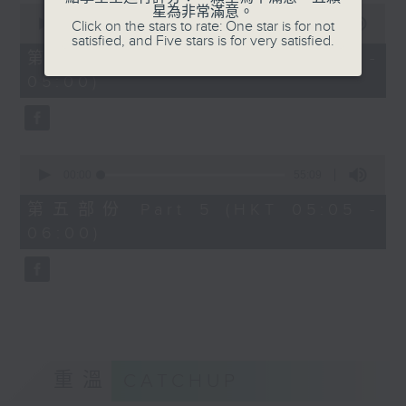
0
星為非常滿意。
seconds
00:00
55:19
Click on the stars to rate: One star is for not
of
satisfied, and Five stars is for very satisfied.
55
第四部份 Part 4 (HKT 04:05 -
minutes,
05:00)
19
seconds
0
seconds
00:00
55:09
of
55
第五部份 Part 5 (HKT 05:05 -
minutes,
06:00)
9
seconds
重溫
CATCHUP