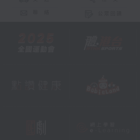
聯 絡
公眾回饋