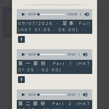
0
seconds
00:00
4:35:00
Night Music
of
4
09/07/2026 - 足本 Full
on Radio 3
電台直播
hours,
(HKT 01:05 - 06:00)
35
聯絡
minutes,
所有集數
0
seconds
0
您喜歡這個節目嗎?
seconds
00:00
55:10
of
55
第一部份 Part 1 (HKT
簡介
GIST
minutes,
01:05 - 02:00)
10
seconds
主持人：Music for night owls and
early birds
0
seconds
00:00
55:20
Stay with us throughout the night,
of
55
every night, from 1.05am until
第二部份 Part 2 (HKT
minutes,
dawn, as we slowly wake up with