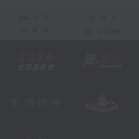
交 通
社 交
聯 絡
公眾回饋