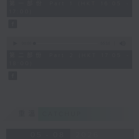
55
第一部份 Part 1 (HKT 16:05 -
minutes,
17:00)
10
seconds
0
seconds
00:00
55:10
of
55
第二部份 Part 2 (HKT 17:05 -
minutes,
18:00)
10
seconds
重溫
CATCHUP
05 - 08
2026