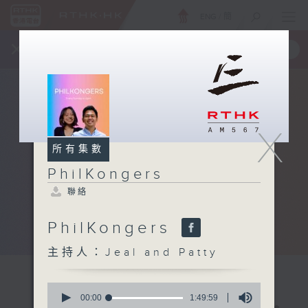
ENG
/
簡
×
全新 RTHK On The Go
取得
一手掌握 RTHK 電台、電視節目
X
所有集數
PhilKongers
聯絡
PhilKongers
主持人：Jeal and Patty
0
seconds
00:00
1:49:59