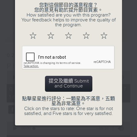
您對這個節目的滿意程度？
Sunday afternoon here on Radio 3.
更多...
您的意見有助於提升節目質素。
Join our PhilKongers each week in
How satisfied are you with this program?
Your feedback helps to improve the quality of
celebrating the rich Filipino
the program.
community in Hong Kong, with its
最新
LATEST
☆
☆
☆
☆
☆
traditions, stories, people,
experiences, and of course...
some great music.
02/08/2026
PhilKongers
Sunday afternoons - 4:05 to 6 -
0
Only on Radio 3
seconds
00:00
1:50:00
提交及繼續 Submit
of
and Continue
1
02/08/2026 - 足本 Full (HKT
hour,
16:05 - 18:00)
50
點擊星星進行評分：一顆星為不滿意，五顆
minutes,
星為非常滿意。
0
Click on the stars to rate: One star is for not
seconds
satisfied, and Five stars is for very satisfied.
0
seconds
00:00
55:10
of