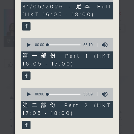
of
1
31/05/2026 - 足本 Full
hour,
(HKT 16:05 - 18:00)
49
minutes,
59
PhilKongers
電台直播
seconds
0
聯絡
所有集數
seconds
00:00
55:10
of
55
第一部份 Part 1 (HKT
minutes,
16:05 - 17:00)
您喜歡這個節目嗎?
10
seconds
簡介
GIST
0
seconds
00:00
55:09
主持人：Jeal and Patty
of
55
第二部份 Part 2 (HKT
minutes,
Jeal and Patty are two Filipinos
17:05 - 18:00)
9
seconds
who call Hong Kong their home. A
pair of PhilKongers who'll be
keeping you company every