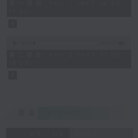
55
第一部份 Part 1 (HKT 16:05 -
minutes,
17:00)
10
seconds
0
seconds
00:00
55:10
of
55
第二部份 Part 2 (HKT 17:05 -
minutes,
18:00)
10
seconds
重溫
CATCHUP
05 - 08
2026