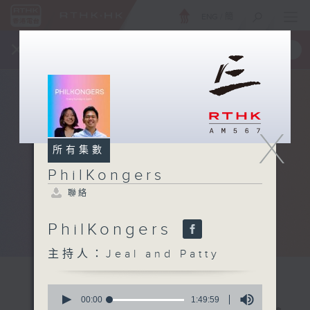
ENG
/
簡
×
全新 RTHK On The Go
取得
一手掌握 RTHK 電台、電視節目
X
所有集數
PhilKongers
聯絡
PhilKongers
主持人：Jeal and Patty
0
seconds
00:00
1:49:59