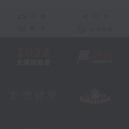
交 通
社 交
聯 絡
公眾回饋