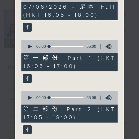
of
1
07/06/2026 - 足本 Full
hour,
(HKT 16:05 - 18:00)
49
minutes,
59
PhilKongers
電台直播
seconds
0
聯絡
所有集數
seconds
00:00
55:00
of
55
第一部份 Part 1 (HKT
minutes,
16:05 - 17:00)
您喜歡這個節目嗎?
0
seconds
簡介
GIST
0
seconds
00:00
55:09
主持人：Jeal and Patty
of
55
第二部份 Part 2 (HKT
minutes,
Jeal and Patty are two Filipinos
17:05 - 18:00)
9
seconds
who call Hong Kong their home. A
pair of PhilKongers who'll be
keeping you company every