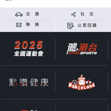
交 通
社 交
聯 絡
公眾回饋