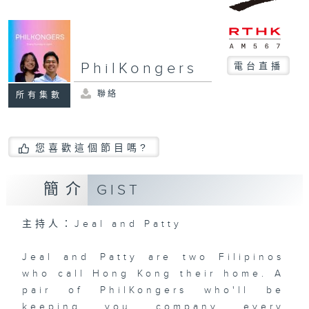
PhilKongers
電台直播
聯絡
所有集數
您喜歡這個節目嗎?
簡介
GIST
主持人：Jeal and Patty
Jeal and Patty are two Filipinos
who call Hong Kong their home. A
pair of PhilKongers who'll be
keeping you company every