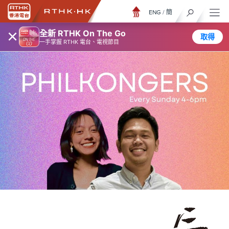
ENG
/
簡
×
全新 RTHK On The Go
取得
一手掌握 RTHK 電台、電視節目