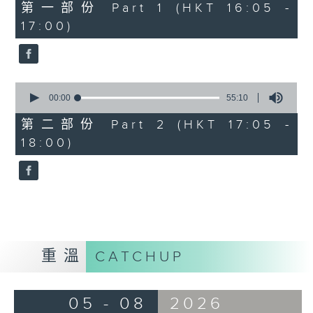
55
第一部份 Part 1 (HKT 16:05 -
minutes,
17:00)
10
seconds
0
seconds
00:00
55:10
of
55
第二部份 Part 2 (HKT 17:05 -
minutes,
18:00)
10
seconds
重溫
CATCHUP
05 - 08
2026