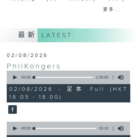
Sunday afternoon here on Radio 3.
更多...
Join our PhilKongers each week in
celebrating the rich Filipino
community in Hong Kong, with its
最新
LATEST
traditions, stories, people,
experiences, and of course...
some great music.
02/08/2026
PhilKongers
Sunday afternoons - 4:05 to 6 -
0
Only on Radio 3
seconds
00:00
1:50:00
of
1
02/08/2026 - 足本 Full (HKT
hour,
16:05 - 18:00)
50
minutes,
0
seconds
0
seconds
00:00
55:10
of