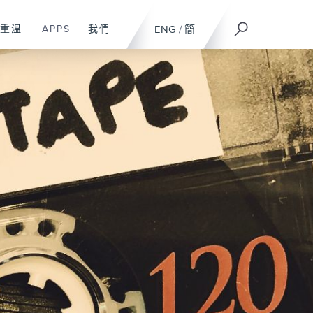
重溫
APPS
我們
ENG
/
簡