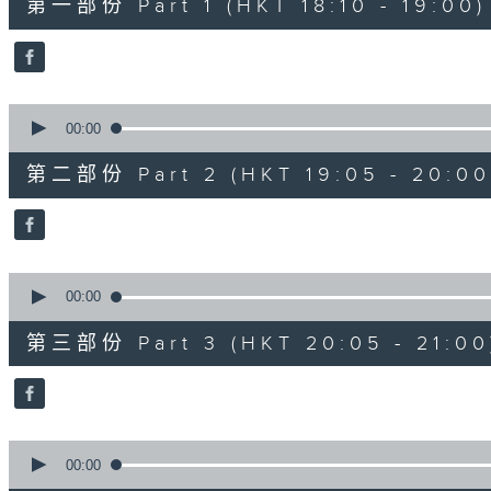
第一部份 Part 1 (HKT 18:10 - 19:00)
minutes,
0
seconds
Volume
90%
0
seconds
00:00
of
55
第二部份 Part 2 (HKT 19:05 - 20:00
minutes,
10
seconds
Volume
90%
0
seconds
00:00
of
55
第三部份 Part 3 (HKT 20:05 - 21:00
minutes,
9
seconds
Volume
90%
0
seconds
00:00
of