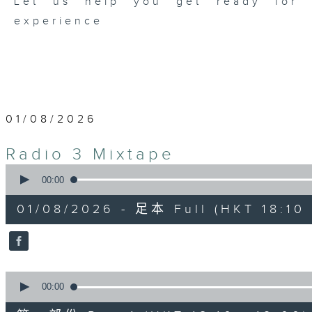
Let us help you get ready for b
experience
01/08/2026
Radio 3 Mixtape
0
seconds
00:00
of
3
01/08/2026 - 足本 Full (HKT 18:10 
hours,
35
minutes,
0
seconds
Volume
90%
0
seconds
00:00
of
50