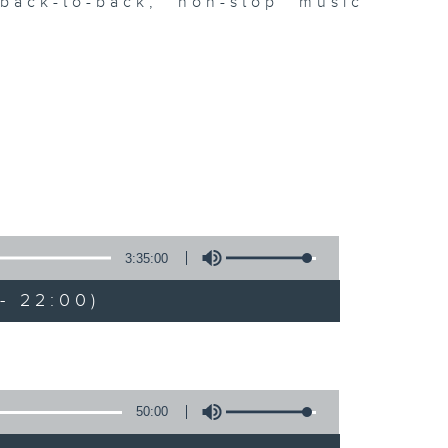
ack-to-back, non-stop music
3:35:00
- 22:00)
50:00