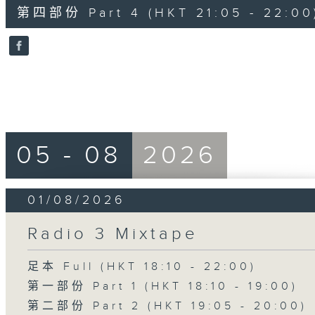
55
第四部份 Part 4 (HKT 21:05 - 22:00
minutes,
9
seconds
Volume
90%
05 - 08
2026
01/08/2026
Radio 3 Mixtape
足本 Full (HKT 18:10 - 22:00)
第一部份 Part 1 (HKT 18:10 - 19:00)
第二部份 Part 2 (HKT 19:05 - 20:00)