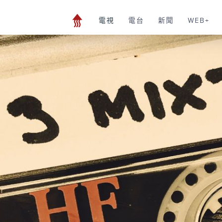
電視
電台
新聞
WEB+