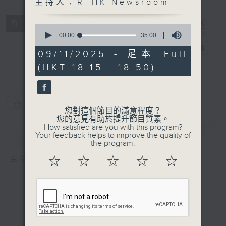
主持人：RTHK Newsroom
Road to the
所有集數
0
National
seconds
00:00
35:00
of
Games
電台直播
35
09/11/2025 - 足本 Full
minutes,
(HKT 18:15 - 18:50)
0
seconds
您喜歡這個節目嗎?
您對這個節目的滿意程度？
您的意見有助於提升節目質素。
How satisfied are you with this program?
簡介
GIST
Your feedback helps to improve the quality of
the program.
☆
☆
☆
☆
☆
主持人：RTHK Newsroom