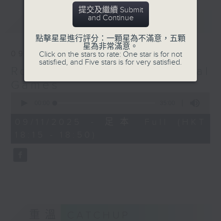
提交及繼續 Submit
and Continue
最新
LATEST
點擊星星進行評分：一顆星為不滿意，五顆
星為非常滿意。
09/11/2025
Click on the stars to rate: One star is for not
satisfied, and Five stars is for very satisfied.
Road to the National
Games
0
seconds
00:00
35:00
of
35
09/11/2025 - 足本 Full (HKT
minutes,
18:15 - 18:50)
0
seconds
重溫
CATCHUP