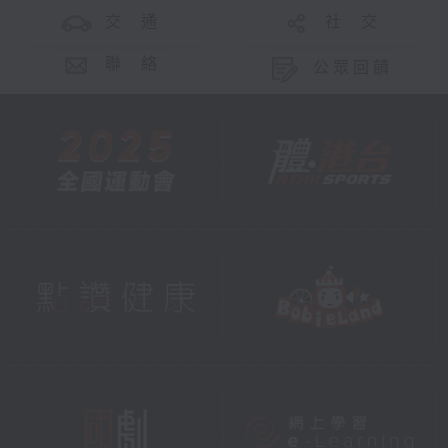
交 通
社 交
聯 絡
公眾回饋